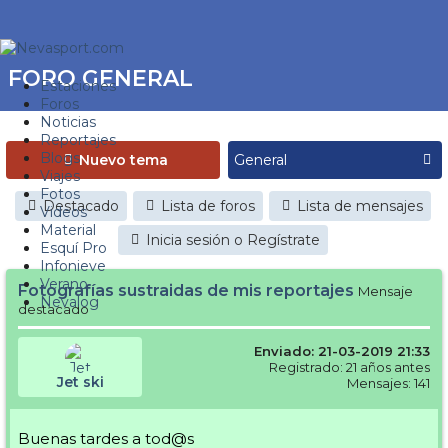
FORO GENERAL
Estaciones
Foros
Noticias
Reportajes
Blogs
Nuevo tema
Viajes
Fotos
Destacado
Lista de foros
Lista de mensajes
Videos
Material
Inicia sesión o Regístrate
Esquí Pro
Infonieve
Verano
Fotografías sustraidas de mis reportajes
Mensaje
Nevalog
destacado
Enviado: 21-03-2019 21:33
Registrado: 21 años antes
Jet ski
Mensajes: 141
Buenas tardes a tod@s