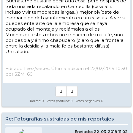
Buenas, me gustaria decir otra cosa, pero después de
toda una vida recalando en Cercedilla (casa allí,
incluso vivir temporadas largas...) mejor olvídate de
esperar algo del ayuntamiento en un caso asi. A ver si
puedes enterarte de la empresa que se haya
ocupado del montaje y reclámales a ellos.
Muchos de estos robos no se hacen de mala fe, sino
por desidia y ánimo chapucero (claro que la frontera
entre la desidia y la mala fe es bastante difusa).
Un saludo.
Editado 1 vez/veces. Última edición el 22/03/2019 10:50
por SZM_60.
Karma:
0
- Votos positivos:
0
- Votos negativos:
0
Re: Fotografías sustraidas de mis reportajes
Enviado: 22-03-2019 11:02