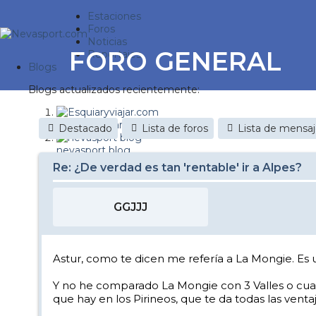
Estaciones
Foros
Noticias
FORO GENERAL
Reportajes
Blogs
Blogs actualizados recientemente:
Esquiaryviajar.com
Destacado
Lista de foros
Lista de mensa
nevasport blog
Re: ¿De verdad es tan 'rentable' ir a Alpes?
Discovery Snow
Brasil
GGJJJ
It's a powder da
Diario de un friki
Astur, como te dicen me refería a La Mongie. Es u
Nevasport Chile
Y no he comparado La Mongie con 3 Valles o cual
que hay en los Pirineos, que te da todas las ven
Revista NIX