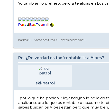
Yo también lo prefiero, pero si te alojas en Luz 
P
a
r
a
d
i
t
a
s
T
e
a
m
!
!
Karma:
0
- Votos positivos:
0
- Votos negativos:
0
Re: ¿De verdad es tan 'rentable' ir a Alpes?
ski-patrol
..por lo que he podido ir leyendo,(no lo he leid
analizar sobre lo que es rentable o no,como te 
sabes buscar los Alpes estan pero que muy bien,