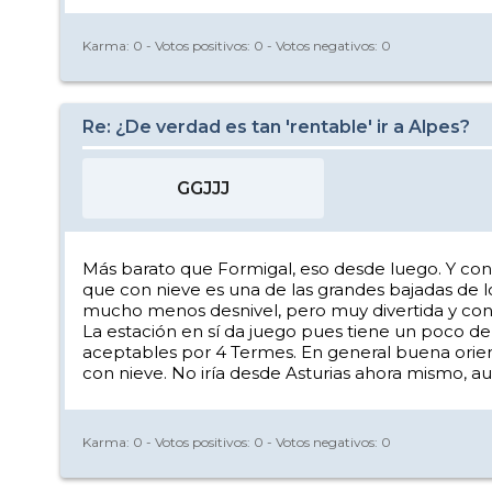
Karma:
0
- Votos positivos:
0
- Votos negativos:
0
Re: ¿De verdad es tan 'rentable' ir a Alpes?
GGJJJ
Más barato que Formigal, eso desde luego. Y con 
que con nieve es una de las grandes bajadas de l
mucho menos desnivel, pero muy divertida y con
La estación en sí da juego pues tiene un poco 
aceptables por 4 Termes. En general buena orienta
con nieve. No iría desde Asturias ahora mismo, a
Karma:
0
- Votos positivos:
0
- Votos negativos:
0