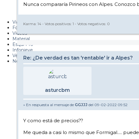
Nunca compararía Pirineos con Alpes. Conozco bi
Metiendo Cantos
PUCAF - Blog
Viajes
Karma:
14
- Votos positivos:
1
- Votos negativos:
0
Fotos
Videos
Material
Esquí Pro
Infonieve
Verano
Re: ¿De verdad es tan 'rentable' ir a Alpes?
Nevalog
asturcbm
» En respuesta al mensaje de
GGJJJ
del 09-02-2022 09:52
Y como está de precios??
Me queda a casi lo mismo que Formigal..... puede