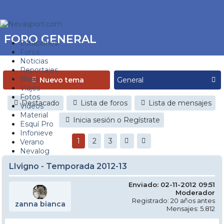
FORO GENERAL
Estaciones
Foros
Noticias
Reportajes
Blogs
Nuevo tema
Viajes
Fotos
Destacado
Lista de foros
Lista de mensajes
Videos
Material
Inicia sesión o Regístrate
Esquí Pro
Infonieve
1
2
3
Verano
Nevalog
LIvigno - Temporada 2012-13
Enviado: 02-11-2012 09:51
Moderador
Registrado: 20 años antes
zanna bianca
Mensajes: 5.812