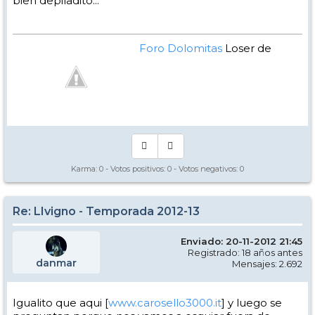
bien depiladito...
Foro Dolomitas
Loser de
Manual - Kinielas Dixit
Karma:
0
- Votos positivos:
0
- Votos negativos:
0
Re: LIvigno - Temporada 2012-13
Enviado: 20-11-2012 21:45
Registrado: 18 años antes
danmar
Mensajes: 2.692
Igualito que aqui [
www.carosello3000.it
] y luego se