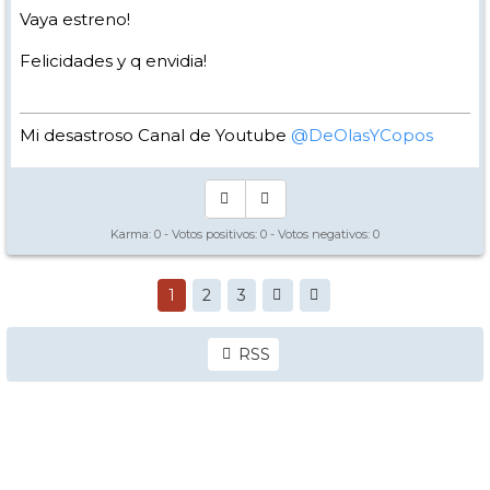
Vaya estreno!
Felicidades y q envidia!
Mi desastroso Canal de Youtube
@DeOlasYCopos
Karma:
0
- Votos positivos:
0
- Votos negativos:
0
1
2
3
RSS