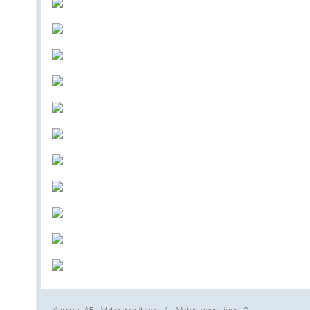
Karma:
45
- Votos positivos:
4
- Votos negativos:
0