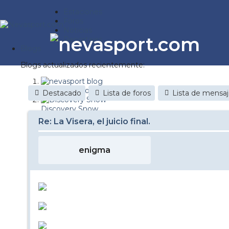
Estaciones
Foros
Noticias
Reportajes
Blogs
Blogs actualizados recientemente:
nevasport blog
Destacado
Lista de foros
Lista de mensa
Discovery Snow
Re: La Visera, el juicio final.
Brasil
It's a powder da
enigma
Diario de un friki
Nevasport Chile
Revista NIX
Metiendo Cantos