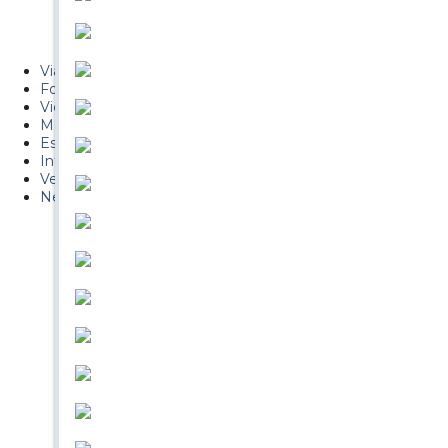
PUCAF - Blog
Esquiaryviajar.com
Viajes
Fotos
Videos
Material
Esquí Pro
Infonieve
Verano
Nevalog