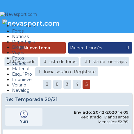
Estaciones
Foros
Noticias
Reportajes
Blogs
Nuevo tema
Viajes
Fotos
Destacado
Lista de foros
Lista de mensajes
Videos
Material
Inicia sesión o Regístrate
Esquí Pro
Infonieve
3
4
5
Verano
Nevalog
Re: Temporada 20/21
Enviado: 20-12-2020 14:09
Registrado: 17 años antes
Yuri
Mensajes: 52.761