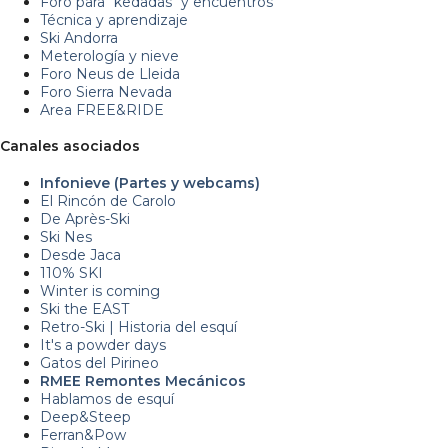
Foro para "kedadas" y encuentros
Técnica y aprendizaje
Ski Andorra
Meterología y nieve
Foro Neus de Lleida
Foro Sierra Nevada
Area FREE&RIDE
Canales asociados
Infonieve (Partes y webcams)
El Rincón de Carolo
De Après-Ski
Ski Nes
Desde Jaca
110% SKI
Winter is coming
Ski the EAST
Retro-Ski | Historia del esquí
It's a powder days
Gatos del Pirineo
RMEE Remontes Mecánicos
Hablamos de esquí
Deep&Steep
Ferran&Pow