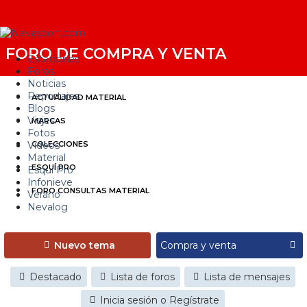
FORO DE COMPRA Y VENTA
Estaciones
Foros
Noticias
Reportajes
ACTUALIDAD MATERIAL
Blogs
Viajes
MARCAS
Fotos
Videos
COLECCIONES
Material
ESQUÍ PRO
Esquí Pro
Infonieve
FORO CONSULTAS MATERIAL
Verano
Nevalog
Nuevo tema
Destacado
Lista de foros
Lista de mensajes
Inicia sesión o Regístrate