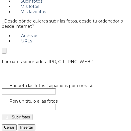
Subir fotos
Mis fotos
Mis favoritas
¿Desde dónde quieres subir las fotos, desde tu ordenador o
desde internet?
Archivos
URLs
Formatos soportados: JPG, GIF, PNG, WEBP.
Etiqueta las fotos (separadas por comas):
Pon un título a las fotos:
Subir fotos
Cerrar
Insertar