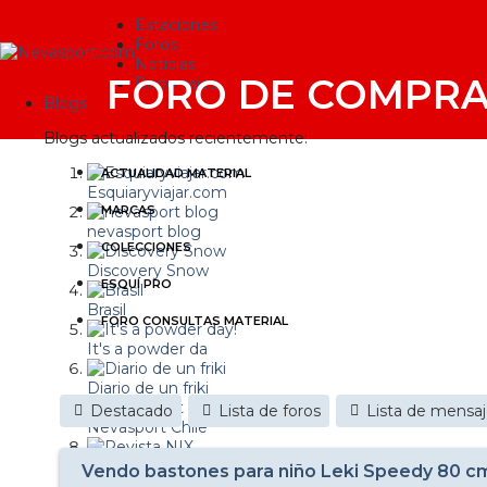
Estaciones
Foros
Noticias
FORO DE COMPRA
Reportajes
Blogs
Blogs actualizados recientemente:
ACTUALIDAD MATERIAL
Esquiaryviajar.com
MARCAS
nevasport blog
COLECCIONES
Discovery Snow
ESQUÍ PRO
Brasil
FORO CONSULTAS MATERIAL
It's a powder da
Diario de un friki
Destacado
Lista de foros
Lista de mensa
Nevasport Chile
Revista NIX
Vendo bastones para niño Leki Speedy 80 c