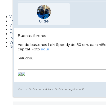
Metiendo Cantos
PUCAF - Blog
Viajes
Fotos
Glide
Videos
Material
Esquí Pro
Buenas, foreros:
Infonieve
Verano
Vendo bastones Leki Speedy de 80 cm, para niño
Nevalog
capital. Foto
aquí
Saludos,
Karma:
0
- Votos positivos:
0
- Votos negativos:
0