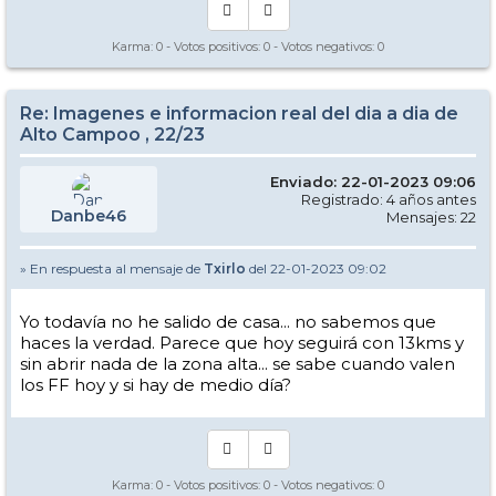
Karma:
0
- Votos positivos:
0
- Votos negativos:
0
Re: Imagenes e informacion real del dia a dia de
Alto Campoo , 22/23
Enviado: 22-01-2023 09:06
Registrado: 4 años antes
Danbe46
Mensajes: 22
» En respuesta al mensaje de
Txirlo
del 22-01-2023 09:02
Yo todavía no he salido de casa... no sabemos que
haces la verdad. Parece que hoy seguirá con 13kms y
sin abrir nada de la zona alta... se sabe cuando valen
los FF hoy y si hay de medio día?
Karma:
0
- Votos positivos:
0
- Votos negativos:
0