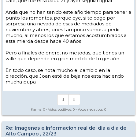
café, que fue el sabado 21 y ayer seguian igual
Encima leo quejas de que ayer hubo problemas con los baños, la
Anda que no han tenido este año tiempo para tener a
cafetería de arriba sin montar, muchos problemas con los remontes,
punto los remontes, porque oye, si te coge por
etc. y que te clavan 45€ si vas con FF de día entre seguro, tarjeta y el
propio precio del FF.
sorpresa una nevada de esas de mediados de
Es que te vas a precios de Boi Taull o casi Astún o Cerler. Todo para
noviembre y abres, pues tampoco vamos a pedir
hacer cola en la silla de Tres Mares, y bajar todo el rato por las
mucho, al menos los que estamos acostumbrados a
mismas pistas o hacer una escapada a la prehistorias con la silla del
Cuchillón.
esta mierda desde hace 40 años
Sí, tenía ganas de quejarme un poco hoy
Pero a finales de enero, no me jodas, que tienes un
valle que depende en gran medida de tu gestión
En todo caso, se nota mucho el cambio en la
dirección, que Joan esté de baja nos esta haciendo
mucha pupa
Karma:
0
- Votos positivos:
0
- Votos negativos:
0
Re: Imagenes e informacion real del dia a dia de
Alto Campoo , 22/23