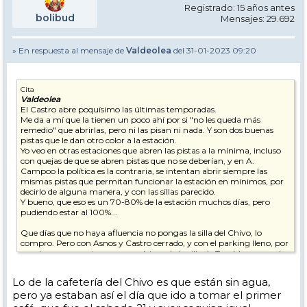
Registrado: 15 años antes
bolibud
Mensajes: 29.692
» En respuesta al mensaje de
Valdeolea
del 31-01-2023 09:20
Cita
Valdeolea
El Castro abre poquísimo las últimas temporadas.
Me da a mí que la tienen un poco ahí por si "no les queda más
remedio" que abrirlas, pero ni las pisan ni nada. Y son dos buenas
pistas que le dan otro color a la estación.
Yo veo en otras estaciones que abren las pistas a la mínima, incluso
con quejas de que se abren pistas que no se deberían, y en A.
Campoo la política es la contraria, se intentan abrir siempre las
mismas pistas que permitan funcionar la estación en mínimos, por
decirlo de alguna manera, y con las sillas parecido.
Y bueno, que eso es un 70-80% de la estación muchos días, pero
pudiendo estar al 100%...
Que días que no haya afluencia no pongas la silla del Chivo, lo
compro. Pero con Asnos y Castro cerrado, y con el parking lleno, por
mucho que sea entre semana, dejar solo la silla de Tres Mares para la
zona alta es un poco triste.
Allá ellos, yo iba a ir el finde, pero amigos me han dicho que han
Lo de la cafetería del Chivo es que están sin agua,
subido (también entre semana) y han chupado muchas colas, pistas
pero ya estaban así el día que ido a tomar el primer
con nieve cerradas y remontes con constantes parones o averías.
Así se le quitan las ganas a uno.