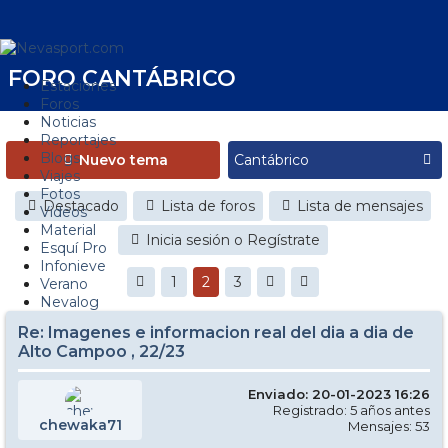
FORO CANTÁBRICO
Estaciones
Foros
Noticias
Reportajes
Blogs
Nuevo tema
Viajes
Fotos
Destacado
Lista de foros
Lista de mensajes
Videos
Material
Inicia sesión o Regístrate
Esquí Pro
Infonieve
1
2
3
Verano
Nevalog
Re: Imagenes e informacion real del dia a dia de
Alto Campoo , 22/23
Enviado: 20-01-2023 16:26
Registrado: 5 años antes
chewaka71
Mensajes: 53