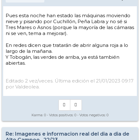
Pues esta noche han estado las máquinas moviendo
nieve y pisando por Cuchillón, Peña Labra y no sé si
Tres Mares o Asnos (porque la mayoría de las cámaras
ni se ven, tema a mejorar).
En redes dicen que tratarán de abrir alguna roja a lo
largo de la mañana.
Y Tobogán, las verdes de arriba, ya está también
abiertas.
Editado 2 vez/veces. Última edición el 21/01/2023 09:17
por Valdeolea.
Karma:
0
- Votos positivos:
0
- Votos negativos:
0
Re: Imagenes e informacion real del dia a dia de
Alto Campoo , 22/23