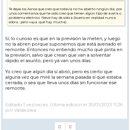
Te dejas los Asnos que creo que todavía no ha abierto ningún día, por
unos comentarios que he oído creo que tienen algún tipo de avería o
problema eléctrico. Nieve hay de sobra (bueno en realidad nunca
sobra...pero vaya..que hay mucha)
Sí, lo curioso es que en la previsión la meten, y luego
no la abren porque suponemos que está averiado el
remonte. Entonces no entiendo mucho qué pinta en
la previsión, salvo que crean que van a solventar
rápido el asunto, pero ya van unos días.
Yo creo que algún día sí abrió, pero es cierto que
alguna vez que miré la semana pasada sí que estaba
cerrada, o sea que lleva unos días sin funcionar ese
remonte.
Editado 1 vez/veces. Última edición el 30/01/2023 11:26
por Valdeolea.