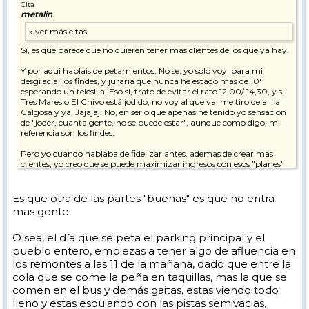
Cita
metalin
Si, es que parece que no quieren tener mas clientes de los que ya hay.
Y por aqui hablais de petamientos. No se, yo solo voy, para mi
desgracia, los findes, y juraria que nunca he estado mas de 10'
esperando un telesilla. Eso si, trato de evitar el rato 12,00/ 14,30, y si
Tres Mares o El Chivo está jodido, no voy al que va, me tiro de alli a
Calgosa y ya, Jajajaj. No, en serio que apenas he tenido yo sensacion
de "joder, cuanta gente, no se puede estar", aunque como digo, mi
referencia son los findes.
Pero yo cuando hablaba de fidelizar antes, ademas de crear mas
clientes, yo creo que se puede maximizar ingresos con esos "planes"
que proponia u otras formulas. Sin mas.
Es que otra de las partes "buenas" es que no entra
mas gente
O sea, el día que se peta el parking principal y el
pueblo entero, empiezas a tener algo de afluencia en
los remontes a las 11 de la mañana, dado que entre la
cola que se come la peña en taquillas, mas la que se
comen en el bus y demás gaitas, estas viendo todo
lleno y estas esquiando con las pistas semivacias,