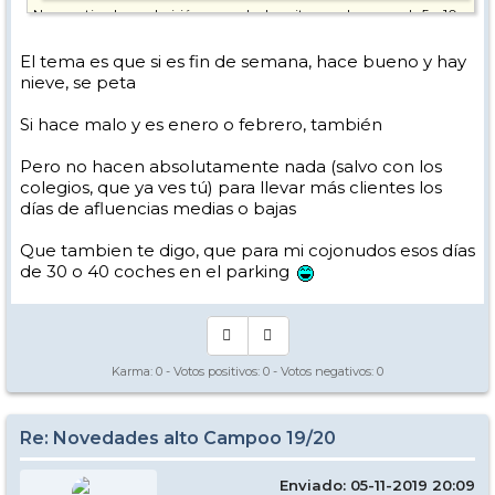
No se entiende esa decisión, como la de quitar que los pases de 5 y 10
días no consecutivos no valgan para 2 temporadas.
El tema es que si es fin de semana, hace bueno y hay
Supongo que tendrán datos y estos les dirán que economícamente
nieve, se peta
saldrán ganando, que tengo mis dudas, pero bueno.
O primar a los que se sacan abono de temporada con descuentos en
Si hace malo y es enero o febrero, también
temporadas sucesivas, pases de día familiares, packs con descuentos
de FF+Clases, FF+Alquiler de Material, FF+Clases+Alquiler de Material.
Pero no hacen absolutamente nada (salvo con los
No hay nada de labor comercial para atraer al público. Supongo que
colegios, que ya ves tú) para llevar más clientes los
será porque no hará falta, sobrará. Si subes, bien, que no? Pues
días de afluencias medias o bajas
también. Los numeros darán.
Que tambien te digo, que para mi cojonudos esos días
de 30 o 40 coches en el parking
Karma:
0
- Votos positivos:
0
- Votos negativos:
0
Re: Novedades alto Campoo 19/20
Enviado: 05-11-2019 20:09