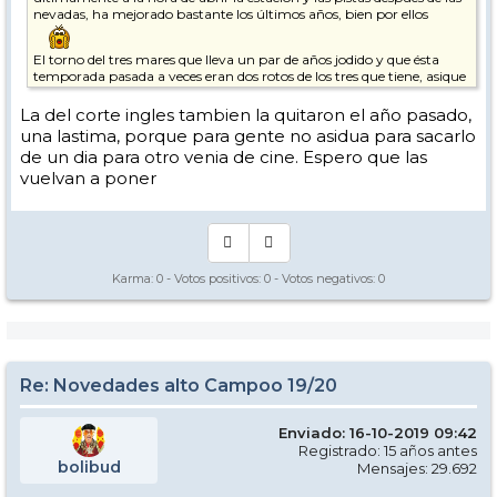
nevadas, ha mejorado bastante los últimos años, bien por ellos
El torno del tres mares que lleva un par de años jodido y que ésta
temporada pasada a veces eran dos rotos de los tres que tiene, asique
solo funcionaba uno.
Estaría bien que se recuperaran las dos máquinas expendedoras de
La del corte ingles tambien la quitaron el año pasado,
FF que desaparecieron el año pasado y funcionaban muy bien los
una lastima, porque para gente no asidua para sacarlo
días de mucha afluencia.
de un dia para otro venia de cine. Espero que las
No pido gran cosa pero me da que mis deseos no se van a cumplir
vuelvan a poner
Karma:
0
- Votos positivos:
0
- Votos negativos:
0
Re: Novedades alto Campoo 19/20
Enviado: 16-10-2019 09:42
Registrado: 15 años antes
bolibud
Mensajes: 29.692