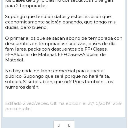
los pases de 5 y 10 días no consecutivos no valgan
para 2 temporadas.
Supongo que tendrán datos y estos les dirán que
economícamente saldrán ganando, que tengo mis
dudas, pero bueno.
O primar a los que se sacan abono de temporada con
descuentos en temporadas sucesivas, pases de día
familiares, packs con descuentos de FF+Clases,
FF+Alquiler de Material, FF+Clases+Alquiler de
Material.
No hay nada de labor comercial para atraer al
público. Supongo que será porque no hará falta,
sobrará. Si subes, bien, que no? Pues también. Los
numeros darán.
Editado 2 vez/veces. Última edición el 27/10/2019 12:59
por metalin.