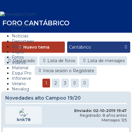
FORO CANTÁBRICO
Estaciones
Foros
Noticias
Reportajes
Blogs
Nuevo tema
Viajes
Fotos
Destacado
Lista de foros
Lista de mensajes
Videos
Material
Inicia sesión o Regístrate
Esquí Pro
Infonieve
1
2
3
Verano
Nevalog
Novedades alto Campoo 19/20
Enviado: 02-10-2019 19:47
Registrado: 8 años antes
knk78
Mensajes: 125