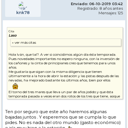
Enviado: 06-10-2019 03:42
Registrado: 8 años antes
knk78
Mensajes: 125
Cita
Laso
Hola Iván, que tal?. A ver si coincidimos algún día ésta temporada.
Pues novedades importantes no espero ninguna, con la inversión de
los cañones y la cinta de principianes creo que tenemos para unos
años.
Me gustaría que sigan con la misma diligencia que tienen
últimamente a la hora de abrir la estación y las pistas después de las
nevadas, ha mejorado bastante los últimos años, bien por ellos
El torno del tres mares que lleva un par de años jodido y que ésta
temporada pasada a veces eran dos rotos de los tres que tiene, asique
solo funcionaba uno.
Estaría bien que se recuperaran las dos máquinas expendedoras de
FF que desaparecieron el año pasado y funcionaban muy bien los
Ten por seguro que este año haremos algunas
días de mucha afluencia.
bajadas juntos . Y esperemos que se cumpla lo que
No pido gran cosa pero me da que mis deseos no se van a cumplir
pides. No es nada del otro mundo (gasto económico)
e iría muy bien a la estación.