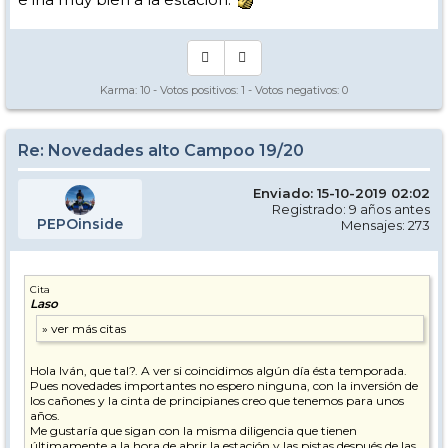
Karma:
10
- Votos positivos:
1
- Votos negativos:
0
Re: Novedades alto Campoo 19/20
Enviado: 15-10-2019 02:02
Registrado: 9 años antes
PEPOinside
Mensajes: 273
Cita
Laso
Hola Iván, que tal?. A ver si coincidimos algún día ésta temporada.
Pues novedades importantes no espero ninguna, con la inversión de
los cañones y la cinta de principianes creo que tenemos para unos
años.
Me gustaría que sigan con la misma diligencia que tienen
últimamente a la hora de abrir la estación y las pistas después de las