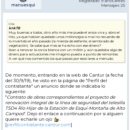
Registrado: 9 años antes
manuesqui
Mensajes: 25
Cita
knk78
Muy buenas a todos, otro año más me puede el ansia viva y abro el
hilo, ya que habian quedado unos milloncejos si mal no recuerdo de
lo invertido el año pasado (la mierda de elefante, el sembrado de
vegetación). Se sabe que más se ha echo con ese dinero?
Iban a renovar la corza blanca con un millón y aún quedaba algo de
dinero para actuaciones me imagino puesta a punto de remontes.
A ver qué nos comentáis los que pasais por esos lares a menudo.
De momento, entrando en la web de Cantur (a fecha
del 30/9/19), he visto en la página de "Perfil del
contratante" un anuncio donde se indicaba lo
siguiente:
"
Contrato de obras correspondientes al proyecto de
renovación integral de la línea de seguridad del telesilla
TSD4 Río Hijar de la Estación de Esquí-Montaña de Alto
Campoo
". Dejo el enlace a continuación por si alguien
quiere echarle un ojo
:
[
perfilcontratante.cantur.com
]