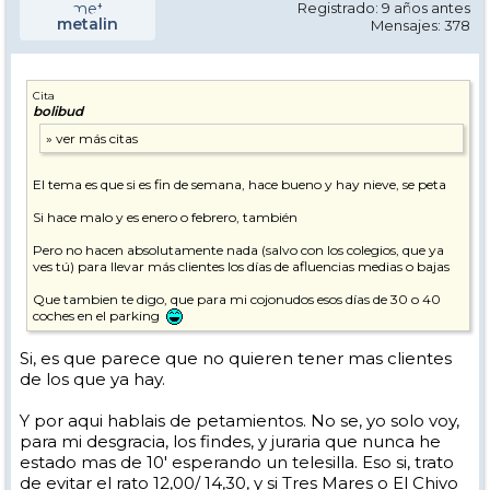
Registrado: 9 años antes
metalin
Mensajes: 378
Cita
bolibud
El tema es que si es fin de semana, hace bueno y hay nieve, se peta
Si hace malo y es enero o febrero, también
Pero no hacen absolutamente nada (salvo con los colegios, que ya
ves tú) para llevar más clientes los días de afluencias medias o bajas
Que tambien te digo, que para mi cojonudos esos días de 30 o 40
coches en el parking
Si, es que parece que no quieren tener mas clientes
de los que ya hay.
Y por aqui hablais de petamientos. No se, yo solo voy,
para mi desgracia, los findes, y juraria que nunca he
estado mas de 10' esperando un telesilla. Eso si, trato
de evitar el rato 12,00/ 14,30, y si Tres Mares o El Chivo