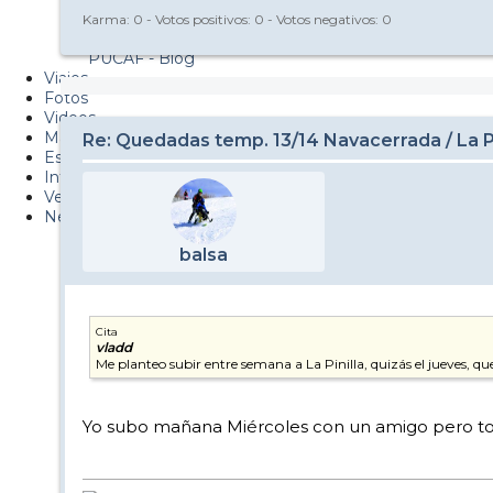
Metiendo Cantos
Karma:
0
- Votos positivos:
0
- Votos negativos:
0
PUCAF - Blog
Viajes
Fotos
Videos
Material
Re: Quedadas temp. 13/14 Navacerrada / La Pi
Esquí Pro
Infonieve
Verano
Nevalog
balsa
Cita
vladd
Me planteo subir entre semana a La Pinilla, quizás el jueves, 
Yo subo mañana Miércoles con un amigo pero todav