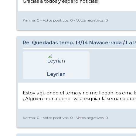
Gracias a todos y espero noticias!!
Karma:
0
- Votos positivos:
0
- Votos negativos:
0
Re: Quedadas temp. 13/14 Navacerrada / La Pi
Leyrian
Estoy siguiendo el tema y no me llegan los emails
¿Alguien -con coche- va a esquiar la semana que 
Karma:
0
- Votos positivos:
0
- Votos negativos:
0