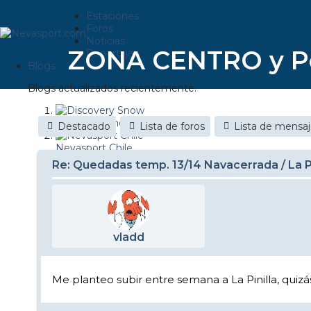
Estaciones
Foros
Noticias
ZONA CENTRO y P
Reportajes
Blogs
Blogs actualizados recientemente:
Discovery Snow
Destacado
Lista de foros
Lista de mensa
Nevasport Chile
Re: Quedadas temp. 13/14 Navacerrada / La Pi
Esquiaryviajar.com
nevasport blog
Brasil
vladd
It's a powder da
Diario de un friki
Me planteo subir entre semana a La Pinilla, quiz
Revista NIX