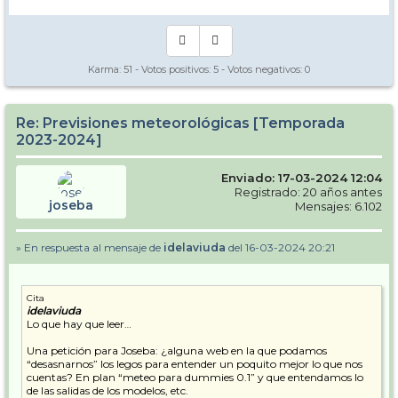
Karma:
51
- Votos positivos:
5
- Votos negativos:
0
Re: Previsiones meteorológicas [Temporada
2023-2024]
Enviado: 17-03-2024 12:04
Registrado: 20 años antes
joseba
Mensajes: 6.102
» En respuesta al mensaje de
idelaviuda
del 16-03-2024 20:21
Cita
idelaviuda
Lo que hay que leer…
Una petición para Joseba: ¿alguna web en la que podamos
“desasnarnos” los legos para entender un poquito mejor lo que nos
cuentas? En plan “meteo para dummies 0.1” y que entendamos lo
de las salidas de los modelos, etc.