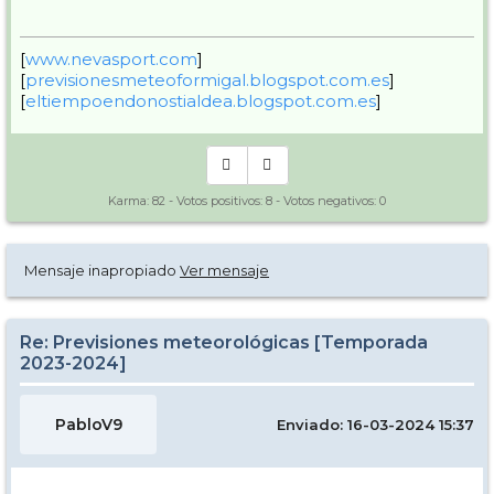
[
www.nevasport.com
]
[
previsionesmeteoformigal.blogspot.com.es
]
[
eltiempoendonostialdea.blogspot.com.es
]
Karma:
82
- Votos positivos:
8
- Votos negativos:
0
Mensaje inapropiado
Ver mensaje
Re: Previsiones meteorológicas [Temporada
2023-2024]
PabloV9
Enviado: 16-03-2024 15:37