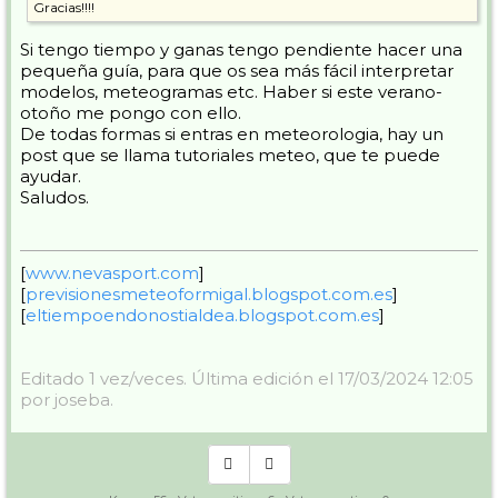
Gracias!!!!
Si tengo tiempo y ganas tengo pendiente hacer una
pequeña guía, para que os sea más fácil interpretar
modelos, meteogramas etc. Haber si este verano-
otoño me pongo con ello.
De todas formas si entras en meteorologia, hay un
post que se llama tutoriales meteo, que te puede
ayudar.
Saludos.
[
www.nevasport.com
]
[
previsionesmeteoformigal.blogspot.com.es
]
[
eltiempoendonostialdea.blogspot.com.es
]
Editado 1 vez/veces. Última edición el 17/03/2024 12:05
por joseba.