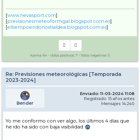
[
www.nevasport.com
]
[
previsionesmeteoformigal.blogspot.com.es
]
[
eltiempoendonostialdea.blogspot.com.es
]
Karma:
64
- Votos positivos:
7
- Votos negativos:
0
Re: Previsiones meteorológicas [Temporada
2023-2024]
Enviado: 11-03-2024 11:08
Registrado: 15 años antes
Bender
Mensajes: 14.240
Yo me conformo con ver algo, los últimos 4 días que
he ido ha sido con baja visibilidad