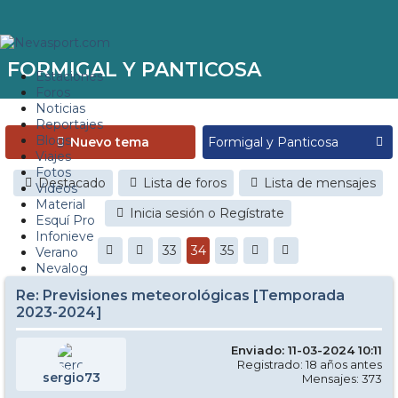
FORMIGAL Y PANTICOSA
Estaciones
Foros
Noticias
Reportajes
Blogs
Nuevo tema
Viajes
Fotos
Destacado
Lista de foros
Lista de mensajes
Videos
Material
Inicia sesión o Regístrate
Esquí Pro
Infonieve
33
34
35
Verano
Nevalog
Re: Previsiones meteorológicas [Temporada
2023-2024]
Enviado: 11-03-2024 10:11
Registrado: 18 años antes
sergio73
Mensajes: 373