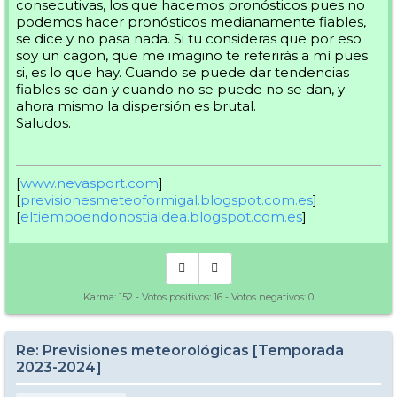
consecutivas, los que hacemos pronósticos pues no
podemos hacer pronósticos medianamente fiables,
se dice y no pasa nada. Si tu consideras que por eso
soy un cagon, que me imagino te referirás a mí pues
si, es lo que hay. Cuando se puede dar tendencias
fiables se dan y cuando no se puede no se dan, y
ahora mismo la dispersión es brutal.
Saludos.
[
www.nevasport.com
]
[
previsionesmeteoformigal.blogspot.com.es
]
[
eltiempoendonostialdea.blogspot.com.es
]
Karma:
152
- Votos positivos:
16
- Votos negativos:
0
Re: Previsiones meteorológicas [Temporada
2023-2024]