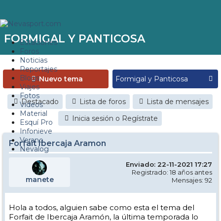
FORMIGAL Y PANTICOSA
Estaciones
Foros
Noticias
Reportajes
Blogs
Nuevo tema
Viajes
Fotos
Destacado
Lista de foros
Lista de mensajes
Videos
Material
Inicia sesión o Regístrate
Esquí Pro
Infonieve
Verano
Forfait Ibercaja Aramon
Nevalog
Enviado: 22-11-2021 17:27
Registrado: 18 años antes
manete
Mensajes: 92
Hola a todos, alguien sabe como esta el tema del
Forfait de Ibercaja Aramón, la última temporada lo