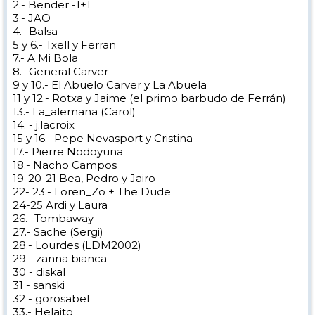
2.- Bender -1+1
55.- Concha- JRR
3.- JAO
56.- Sergio 007
4.- Balsa
57.- Guso
58-Rafaski
5 y 6.- Txell y Ferran
59.- Fischerski
7.- A Mi Bola
60.- iblasi
8.- General Carver
61.- Miriski
62.- Pin76
9 y 10.- El Abuelo Carver y La Abuela
63- yomismoymimecanismo
11 y 12.- Rotxa y Jaime (el primo barbudo de Ferrán)
64 - MATB (no consigue entrar en la web)
13.- La_alemana (Carol)
65 - Danito
14. - j.lacroix
66 - Caperucita
67 - Manolo0101
15 y 16.- Pepe Nevasport y Cristina
68 - MSE (la de danmar)
17.- Pierre Nodoyuna
69 - Danmar
18.- Nacho Campos
19-20-21 Bea, Pedro y Jairo
22- 23.- Loren_Zo + The Dude
24-25 Ardi y Laura
26.- Tombaway
27.- Sache (Sergi)
28.- Lourdes (LDM2002)
29 - zanna bianca
30 - diskal
31 - sanski
32 - gorosabel
33.- Helaito