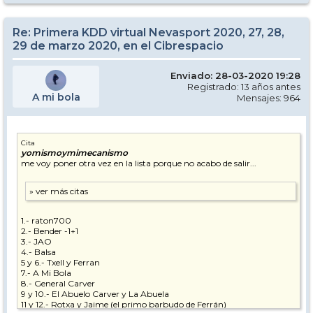
Re: Primera KDD virtual Nevasport 2020, 27, 28,
29 de marzo 2020, en el Cibrespacio
Enviado: 28-03-2020 19:28
Registrado: 13 años antes
A mi bola
Mensajes: 964
Cita
yomismoymimecanismo
me voy poner otra vez en la lista porque no acabo de salir...
1.- raton700
2.- Bender -1+1
3.- JAO
4.- Balsa
5 y 6.- Txell y Ferran
7.- A Mi Bola
8.- General Carver
9 y 10.- El Abuelo Carver y La Abuela
11 y 12.- Rotxa y Jaime (el primo barbudo de Ferrán)