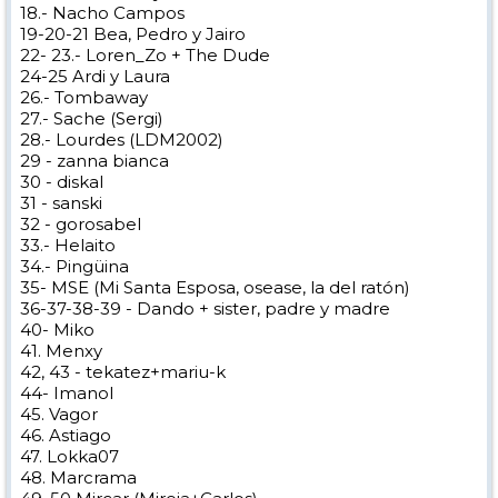
18.- Nacho Campos
19-20-21 Bea, Pedro y Jairo
22- 23.- Loren_Zo + The Dude
24-25 Ardi y Laura
26.- Tombaway
27.- Sache (Sergi)
28.- Lourdes (LDM2002)
29 - zanna bianca
30 - diskal
31 - sanski
32 - gorosabel
33.- Helaito
34.- Pingüina
35- MSE (Mi Santa Esposa, osease, la del ratón)
36-37-38-39 - Dando + sister, padre y madre
40- Miko
41. Menxy
42, 43 - tekatez+mariu-k
44- Imanol
45. Vagor
46. Astiago
47. Lokka07
48. Marcrama