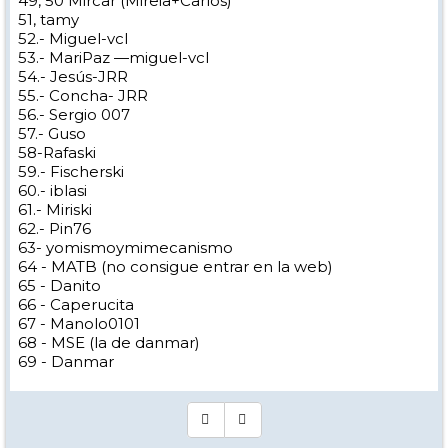
49, 50 Mircar (Mireia+Carlos)
51, tamy
52.- Miguel-vcl
53.- MariPaz —miguel-vcl
54.- Jesús-JRR
55.- Concha- JRR
56.- Sergio 007
57.- Guso
58-Rafaski
59.- Fischerski
60.- iblasi
61.- Miriski
62.- Pin76
63- yomismoymimecanismo
64 - MATB (no consigue entrar en la web)
65 - Danito
66 - Caperucita
67 - Manolo0101
68 - MSE (la de danmar)
69 - Danmar