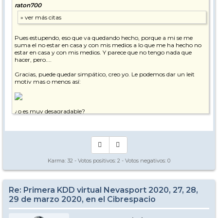
raton700
Pues estupendo, eso que va quedando hecho, porque a mi se me
suma el no estar en casa y con mis medios a lo que me ha hecho no
estar en casa y con mis medios. Y parece que no tengo nada que
hacer, pero....
Gracias, puede quedar simpático, creo yo. Le podemos dar un leit
motiv mas o menos así:
¿o es muy desagradable?
No se, no se... Pero tampoco lleva a nada huir de la realidad, solo
envolverla con algo de humor.
SL2, ratón.
Karma:
32
- Votos positivos:
2
- Votos negativos:
0
Re: Primera KDD virtual Nevasport 2020, 27, 28,
29 de marzo 2020, en el Cibrespacio