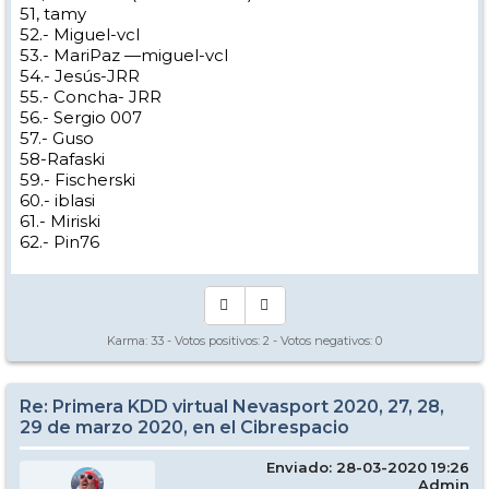
51, tamy
52.- Miguel-vcl
53.- MariPaz —miguel-vcl
54.- Jesús-JRR
55.- Concha- JRR
56.- Sergio 007
57.- Guso
58-Rafaski
59.- Fischerski
60.- iblasi
61.- Miriski
62.- Pin76
Karma:
33
- Votos positivos:
2
- Votos negativos:
0
Re: Primera KDD virtual Nevasport 2020, 27, 28,
29 de marzo 2020, en el Cibrespacio
Enviado: 28-03-2020 19:26
Admin