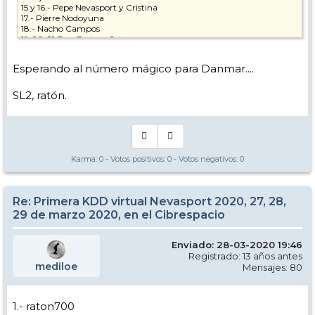
15 y 16.- Pepe Nevasport y Cristina
17.- Pierre Nodoyuna
18.- Nacho Campos
19-20-21 Bea, Pedro y Jairo
22- 23.- Loren_Zo + The Dude
24-25 Ardi y Laura
Esperando al número mágico para Danmar....
26.- Tombaway
27.- Sache (Sergi)
28.- Lourdes (LDM2002)
SL2, ratón.
29 - zanna bianca
30 - diskal
31 - sanski
32 - gorosabel
33.- Helaito
34.- Pingüina
Karma:
0
- Votos positivos:
0
- Votos negativos:
0
35- MSE (Mi Santa Esposa, osease, la del ratón)
36-37-38-39 - Dando + sister, padre y madre
40- Miko
41. Menxy
Re: Primera KDD virtual Nevasport 2020, 27, 28,
42, 43 - tekatez+mariu-k
29 de marzo 2020, en el Cibrespacio
44- Imanol
45. Vagor
46. Astiago
Enviado: 28-03-2020 19:46
47. Lokka07
Registrado: 13 años antes
48. Marcrama
mediloe
Mensajes: 80
49, 50 Mircar (Mireia+Carlos)
51, tamy
52.- Miguel-vcl
53.- MariPaz —miguel-vcl
1.- raton700
54.- Jesús-JRR