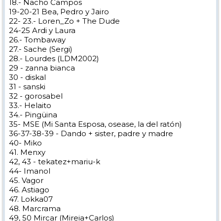
18.- Nacho Campos
19-20-21 Bea, Pedro y Jairo
22- 23.- Loren_Zo + The Dude
24-25 Ardi y Laura
26.- Tombaway
27.- Sache (Sergi)
28.- Lourdes (LDM2002)
29 - zanna bianca
30 - diskal
31 - sanski
32 - gorosabel
33.- Helaito
34.- Pingüina
35- MSE (Mi Santa Esposa, osease, la del ratón)
36-37-38-39 - Dando + sister, padre y madre
40- Miko
41. Menxy
42, 43 - tekatez+mariu-k
44- Imanol
45. Vagor
46. Astiago
47. Lokka07
48. Marcrama
49, 50 Mircar (Mireia+Carlos)