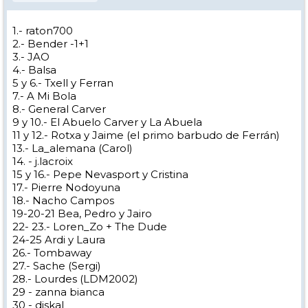
1.- raton700
2.- Bender -1+1
3.- JAO
4.- Balsa
5 y 6.- Txell y Ferran
7.- A Mi Bola
8.- General Carver
9 y 10.- El Abuelo Carver y La Abuela
11 y 12.- Rotxa y Jaime (el primo barbudo de Ferrán)
13.- La_alemana (Carol)
14. - j.lacroix
15 y 16.- Pepe Nevasport y Cristina
17.- Pierre Nodoyuna
18.- Nacho Campos
19-20-21 Bea, Pedro y Jairo
22- 23.- Loren_Zo + The Dude
24-25 Ardi y Laura
26.- Tombaway
27.- Sache (Sergi)
28.- Lourdes (LDM2002)
29 - zanna bianca
30 - diskal