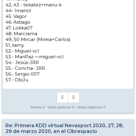
42, 43 - tekatez+mariu-k
44- Imanol
45. Vagor
46. Astiago
47. Lokka07
48. Marcrama
49, 50 Mircar (Mireia+Carlos)
51, tamy
52.- Miguel-vcl
53.- MariPaz —miguel-vcl
54.- Jesús-JRR
55.- Concha- JRR
56.- Sergio 007
57.- ObiJu
Karma:
0
- Votos positivos:
0
- Votos negativos:
0
Re: Primera KDD virtual Nevasport 2020, 27, 28,
29 de marzo 2020, en el Cibrespacio