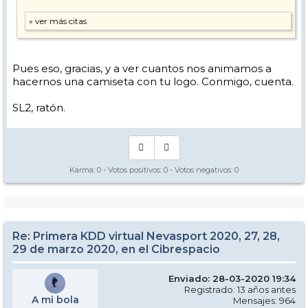
53.- MariPaz —miguel-vcl
54.- Jesús-JRR
55.- Concha- JRR
56.- Sergio 007
57.- Guso
58-Rafaski
59.- Fischerski
Pues eso, gracias, y a ver cuantos nos animamos a
60.- iblasi
hacernos una camiseta con tu logo. Conmigo, cuenta.
61- yomismoymimecanismo
SL2, ratón.
Karma:
0
- Votos positivos:
0
- Votos negativos:
0
Re: Primera KDD virtual Nevasport 2020, 27, 28,
29 de marzo 2020, en el Cibrespacio
Enviado: 28-03-2020 19:34
Registrado: 13 años antes
A mi bola
Mensajes: 964