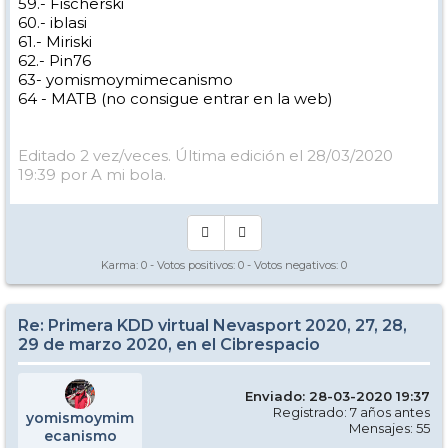
59.- Fischerski
60.- iblasi
61.- Miriski
62.- Pin76
63- yomismoymimecanismo
64 - MATB (no consigue entrar en la web)
Editado 2 vez/veces. Última edición el 28/03/2020
19:39 por A mi bola.
Karma:
0
- Votos positivos:
0
- Votos negativos:
0
Re: Primera KDD virtual Nevasport 2020, 27, 28,
29 de marzo 2020, en el Cibrespacio
Enviado: 28-03-2020 19:37
Registrado: 7 años antes
yomismoymim
Mensajes: 55
ecanismo