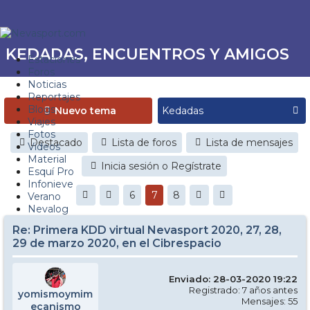
KEDADAS, ENCUENTROS Y AMIGOS
Estaciones
Foros
Noticias
Reportajes
Blogs
Nuevo tema
Viajes
Fotos
Destacado
Lista de foros
Lista de mensajes
Videos
Material
Inicia sesión o Regístrate
Esquí Pro
Infonieve
6
7
8
Verano
Nevalog
Re: Primera KDD virtual Nevasport 2020, 27, 28,
29 de marzo 2020, en el Cibrespacio
Enviado: 28-03-2020 19:22
Registrado: 7 años antes
yomismoymim
Mensajes: 55
ecanismo