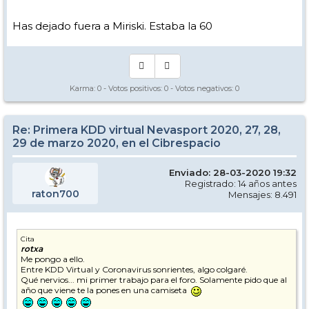
13.- La_alemana (Carol)
14. - j.lacroix
15 y 16.- Pepe Nevasport y Cristina
Has dejado fuera a Miriski. Estaba la 60
17.- Pierre Nodoyuna
18.- Nacho Campos
19-20-21 Bea, Pedro y Jairo
22- 23.- Loren_Zo + The Dude
24-25 Ardi y Laura
26.- Tombaway
Karma:
0
- Votos positivos:
0
- Votos negativos:
0
27.- Sache (Sergi)
28.- Lourdes (LDM2002)
29 - zanna bianca
30 - diskal
Re: Primera KDD virtual Nevasport 2020, 27, 28,
31 - sanski
29 de marzo 2020, en el Cibrespacio
32 - gorosabel
33.- Helaito
34.- Pingüina
Enviado: 28-03-2020 19:32
35- MSE (Mi Santa Esposa, osease, la del ratón)
Registrado: 14 años antes
36-37-38-39 - Dando + sister, padre y madre
raton700
Mensajes: 8.491
40- Miko
41. Menxy
42, 43 - tekatez+mariu-k
44- Imanol
45. Vagor
Cita
rotxa
46. Astiago
Me pongo a ello.
47. Lokka07
Entre KDD Virtual y Coronavirus sonrientes, algo colgaré.
48. Marcrama
Qué nervios... mi primer trabajo para el foro. Solamente pido que al
49, 50 Mircar (Mireia+Carlos)
año que viene te la pones en una camiseta
51, tamy
52.- Miguel-vcl