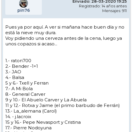
Enviado: 28-03-2020 19:25
Registrado: 14 años antes
pin76
Mensajes: 911
Pues ya por aquí. A ver si mañana hace buen día y no
está la nieve muy dura.
Voy pidiendo una cerveza antes de la cena, luego ya
unos copazos si acaso...
1.- raton700
2.- Bender -1+1
3.- JAO
4.- Balsa
5 y 6.- Txell y Ferran
7.- A Mi Bola
8.- General Carver
9 y 10.- El Abuelo Carver y La Abuela
11 y 12.- Rotxa y Jaime (el primo barbudo de Ferrán)
13.- La_alemana (Carol)
14. - j.lacroix
15 y 16.- Pepe Nevasport y Cristina
17.- Pierre Nodoyuna