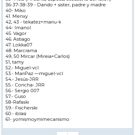
36-37-38-39 - Dando + sister, padre y madre
40- Miko
41. Menxy
42, 43 - tekatez+mariu-k
44- Imanol
45. Vagor
46. Astiago
47. Lokka07
48. Marcrama
49, 50 Mircar (Mireia+Carlos)
51, tamy
52.- Miguel-vcl
53.- MariPaz —miguel-vcl
54.- Jesús-JRR
55.- Concha- JRR
56.- Sergio 007
57.- Guso
58-Rafaski
59.- Fischerski
60.- iblasi
61- yomismoymimecanismo