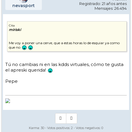
Registrado: 21 años antes
nevasport
Mensajes: 26.494
Cita
miriskí
Me voy a poner una cerve, que a estas horas lo de esquiar ya como
que no
Tú no cambias ni en las kdds virtuales, cómo te gusta
el apreski querida!
Pepe
Karma:
30
- Votos positivos:
2
- Votos negativos:
0