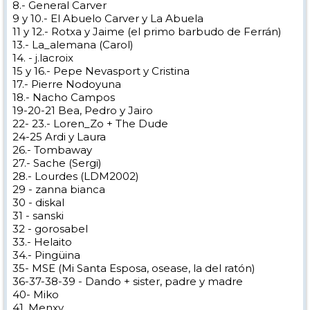
8.- General Carver
9 y 10.- El Abuelo Carver y La Abuela
11 y 12.- Rotxa y Jaime (el primo barbudo de Ferrán)
13.- La_alemana (Carol)
14. - j.lacroix
15 y 16.- Pepe Nevasport y Cristina
17.- Pierre Nodoyuna
18.- Nacho Campos
19-20-21 Bea, Pedro y Jairo
22- 23.- Loren_Zo + The Dude
24-25 Ardi y Laura
26.- Tombaway
27.- Sache (Sergi)
28.- Lourdes (LDM2002)
29 - zanna bianca
30 - diskal
31 - sanski
32 - gorosabel
33.- Helaito
34.- Pingüina
35- MSE (Mi Santa Esposa, osease, la del ratón)
36-37-38-39 - Dando + sister, padre y madre
40- Miko
41. Menxy