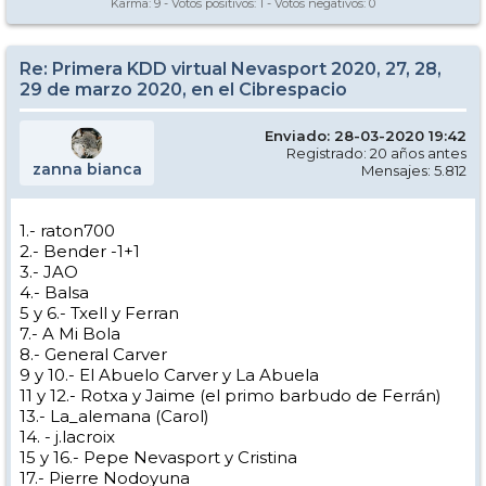
Karma:
9
- Votos positivos:
1
- Votos negativos:
0
Re: Primera KDD virtual Nevasport 2020, 27, 28,
29 de marzo 2020, en el Cibrespacio
Enviado: 28-03-2020 19:42
Registrado: 20 años antes
zanna bianca
Mensajes: 5.812
1.- raton700
2.- Bender -1+1
3.- JAO
4.- Balsa
5 y 6.- Txell y Ferran
7.- A Mi Bola
8.- General Carver
9 y 10.- El Abuelo Carver y La Abuela
11 y 12.- Rotxa y Jaime (el primo barbudo de Ferrán)
13.- La_alemana (Carol)
14. - j.lacroix
15 y 16.- Pepe Nevasport y Cristina
17.- Pierre Nodoyuna