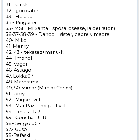
31 - sanski
32 - gorosabel
33.- Helaito
34.- Pingüina
35- MSE (Mi Santa Esposa, osease, la del ratón)
36-37-38-39 - Dando + sister, padre y madre
40- Miko
41. Menxy
42, 43 - tekatez+mariu-k
44- Imanol
45. Vagor
46. Astiago
47. Lokka07
48. Marcrama
49, 50 Mircar (Mireia+Carlos)
51, tamy
52.- Miguel-vcl
53.- MariPaz —miguel-vcl
54.- Jesús-JRR
55.- Concha- JRR
56.- Sergio 007
57.- Guso
58-Rafaski