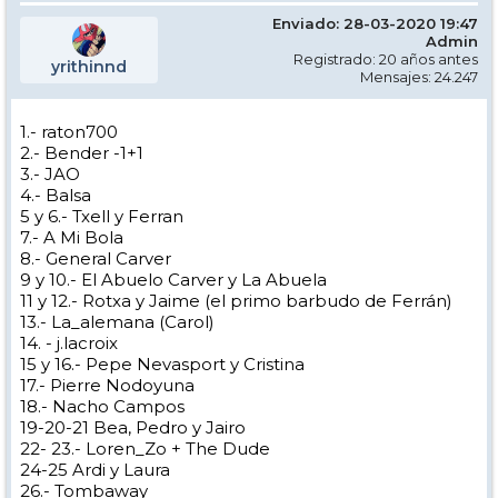
Enviado: 28-03-2020 19:47
Admin
Registrado: 20 años antes
yrithinnd
Mensajes: 24.247
1.- raton700
2.- Bender -1+1
3.- JAO
4.- Balsa
5 y 6.- Txell y Ferran
7.- A Mi Bola
8.- General Carver
9 y 10.- El Abuelo Carver y La Abuela
11 y 12.- Rotxa y Jaime (el primo barbudo de Ferrán)
13.- La_alemana (Carol)
14. - j.lacroix
15 y 16.- Pepe Nevasport y Cristina
17.- Pierre Nodoyuna
18.- Nacho Campos
19-20-21 Bea, Pedro y Jairo
22- 23.- Loren_Zo + The Dude
24-25 Ardi y Laura
26.- Tombaway