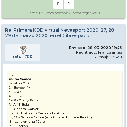
Karma:
118
- Votos positivos:
7
- Votos negativos:
0
Re: Primera KDD virtual Nevasport 2020, 27, 28,
29 de marzo 2020, en el Cibrespacio
Enviado: 28-03-2020 19:46
Registrado: 14 años antes
raton700
Mensajes: 8.491
Cita
zanna bianca
1.- raton700
2.- Bender -1+1
3.- JAO
4.- Balsa
5 y 6.- Txell y Ferran
7.- A Mi Bola
8.- General Carver
9 y 10.- El Abuelo Carver y La Abuela
11 y 12.- Rotxa y Jaime (el primo barbudo de Ferrán)
13.- La_alemana (Carol)
14. - j.lacroix