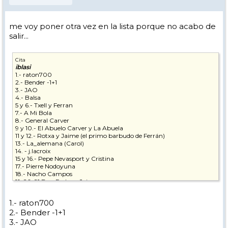
me voy poner otra vez en la lista porque no acabo de
salir...
Cita
iblasi
1.- raton700
2.- Bender -1+1
3.- JAO
4.- Balsa
5 y 6.- Txell y Ferran
7.- A Mi Bola
8.- General Carver
9 y 10.- El Abuelo Carver y La Abuela
11 y 12.- Rotxa y Jaime (el primo barbudo de Ferrán)
13.- La_alemana (Carol)
14. - j.lacroix
15 y 16.- Pepe Nevasport y Cristina
17.- Pierre Nodoyuna
18.- Nacho Campos
19-20-21 Bea, Pedro y Jairo
22- 23.- Loren_Zo + The Dude
24-25 Ardi y Laura
1.- raton700
26.- Tombaway
2.- Bender -1+1
27.- Sache (Sergi)
28.- Lourdes (LDM2002)
3.- JAO
29 - zanna bianca