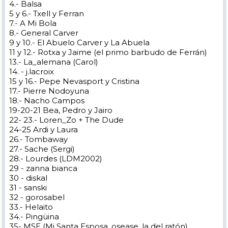
4.- Balsa
30 - diskal
5 y 6.- Txell y Ferran
31 - sanski
7.- A Mi Bola
32 - gorosabel
33.- Helaito
8.- General Carver
34.- Pingüina
9 y 10.- El Abuelo Carver y La Abuela
35- MSE (Mi Santa Esposa, osease, la del ratón)
11 y 12.- Rotxa y Jaime (el primo barbudo de Ferrán)
36-37-38-39 - Dando + sister, padre y madre
40- Miko
13.- La_alemana (Carol)
41. Menxy
14. - j.lacroix
42, 43 - tekatez+mariu-k
15 y 16.- Pepe Nevasport y Cristina
44- Imanol
17.- Pierre Nodoyuna
45. Vagor
46. Astiago
18.- Nacho Campos
47. Lokka07
19-20-21 Bea, Pedro y Jairo
48. Marcrama
22- 23.- Loren_Zo + The Dude
49, 50 Mircar (Mireia+Carlos)
24-25 Ardi y Laura
51, tamy
52.- Miguel-vcl
26.- Tombaway
53.- MariPaz —miguel-vcl
27.- Sache (Sergi)
54.- Jesús-JRR
28.- Lourdes (LDM2002)
55.- Concha- JRR
29 - zanna bianca
56.- Sergio 007
57.- Guso
30 - diskal
58-Rafaski
31 - sanski
59.- Fischerski
32 - gorosabel
60.- iblasi
33.- Helaito
34.- Pingüina
35- MSE (Mi Santa Esposa, osease, la del ratón)