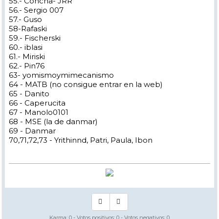
55.- Concha- JRR
56.- Sergio 007
57.- Guso
58-Rafaski
59.- Fischerski
60.- iblasi
61.- Miriski
62.- Pin76
63- yomismoymimecanismo
64 - MATB (no consigue entrar en la web)
65 - Danito
66 - Caperucita
67 - Manolo0101
68 - MSE (la de danmar)
69 - Danmar
70,71,72,73 - Yrithinnd, Patri, Paula, Ibon
Karma:
0
- Votos positivos:
0
- Votos negativos:
0