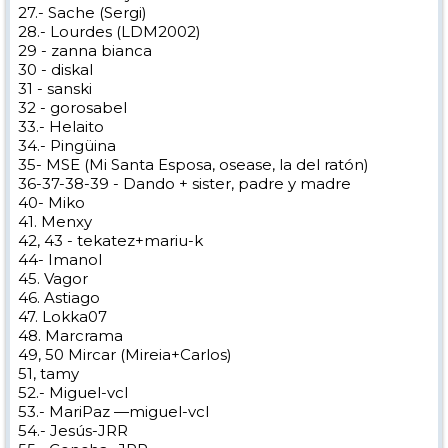
27.- Sache (Sergi)
28.- Lourdes (LDM2002)
29 - zanna bianca
30 - diskal
31 - sanski
32 - gorosabel
33.- Helaito
34.- Pingüina
35- MSE (Mi Santa Esposa, osease, la del ratón)
36-37-38-39 - Dando + sister, padre y madre
40- Miko
41. Menxy
42, 43 - tekatez+mariu-k
44- Imanol
45. Vagor
46. Astiago
47. Lokka07
48. Marcrama
49, 50 Mircar (Mireia+Carlos)
51, tamy
52.- Miguel-vcl
53.- MariPaz —miguel-vcl
54.- Jesús-JRR