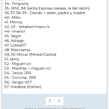
34.- Pingüina
35- MSE (Mi Santa Esposa, osease, la del ratón)
36-37-38-39 - Dando + sister, padre y madre
40- Miko
41. Menxy
42, 43 - tekatez+mariu-k
44- Imanol
45. Vagor
46. Astiago
47. Lokka07
48. Marcrama
49, 50 Mircar (Mireia+Carlos)
51, tamy
52.- Miguel-vcl
53.- MariPaz —miguel-vcl
54.- Jesús-JRR
55.- Concha- JRR
56.- Sergio 007
57.-mediloe (Esther)
Karma:
0
- Votos positivos:
0
- Votos negativos:
0