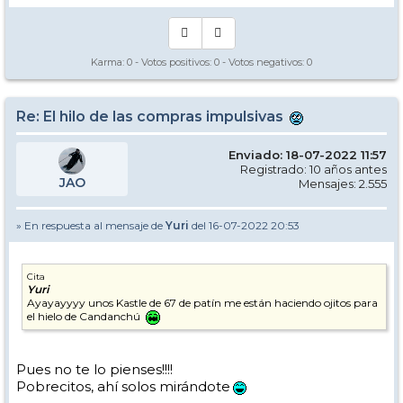
Karma:
0
- Votos positivos:
0
- Votos negativos:
0
Re: El hilo de las compras impulsivas
Enviado: 18-07-2022 11:57
Registrado: 10 años antes
JAO
Mensajes: 2.555
» En respuesta al mensaje de
Yuri
del 16-07-2022 20:53
Cita
Yuri
Ayayayyyy unos Kastle de 67 de patín me están haciendo ojitos para
el hielo de Candanchú
Pues no te lo pienses!!!!
Pobrecitos, ahí solos mirándote