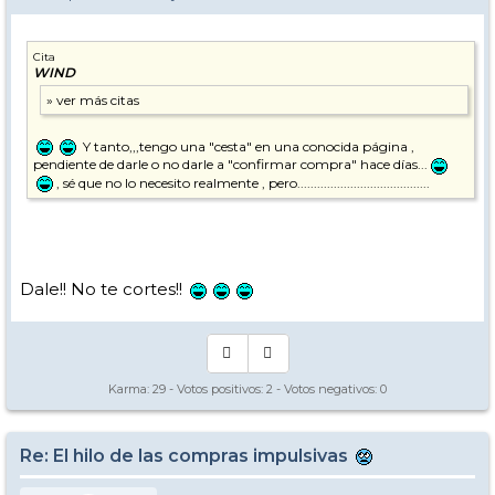
Cita
WIND
Y tanto,,,tengo una "cesta" en una conocida página ,
pendiente de darle o no darle a "confirmar compra" hace días...
, sé que no lo necesito realmente , pero........................................
Dale!! No te cortes!!
Karma:
29
- Votos positivos:
2
- Votos negativos:
0
Re: El hilo de las compras impulsivas