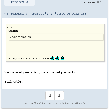
raton700
Mensajes: 8.491
» En respuesta al mensaje de
FerranF
del 02-05-2022 12:38
Cita
FerranF
No hay pecado si no se enseña
Se dice el pecador, pero no el pecado.
SL2, ratón.
Karma:
18
- Votos positivos:
1
- Votos negativos:
0