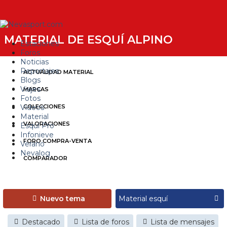
MATERIAL DE ESQUÍ ALPINO
Estaciones
Foros
Noticias
Reportajes
ACTUALIDAD MATERIAL
Blogs
Viajes
MARCAS
Fotos
Videos
COLECCIONES
Material
VALORACIONES
Esquí Pro
Infonieve
FORO COMPRA-VENTA
Verano
Nevalog
COMPARADOR
Nuevo tema
Destacado
Lista de foros
Lista de mensajes