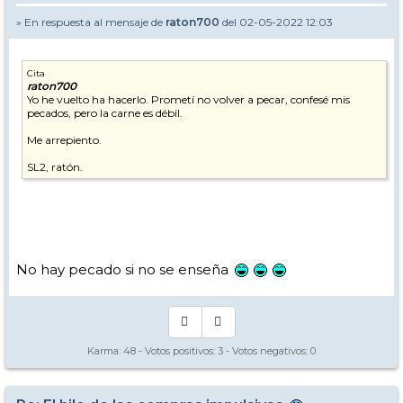
» En respuesta al mensaje de
raton700
del 02-05-2022 12:03
Cita
raton700
Yo he vuelto ha hacerlo. Prometí no volver a pecar, confesé mis
pecados, pero la carne es débil.
Me arrepiento.
SL2, ratón.
No hay pecado si no se enseña
Karma:
48
- Votos positivos:
3
- Votos negativos:
0