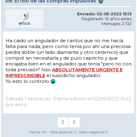
Re: El hilo de las compras impulsivas
Enviado: 02-05-2022 15:13
Registrado: 10 años antes
erico
Mensajes: 2.722
Ha caido un angulador de cantos que no me hacía
falta para nada, pero como tenía por ahí una preciosa
piedra doble (un lado diamante y otro cerámico) que
compré sin necesitarla y de puro capricho y que
encajaba bien en el angulador que tenía "pero no con
toda precisión" hizo
ABSOLUTAMENTE URGENTE E
IMPRESCINDIBLE
el susodicho angulador.
Yo esto lo controlo.
Editado 1 vez/veces. Última edición el 02/05/2022 15:22
por erico.
Karma:
54
- Votos positivos:
3
- Votos negativos:
0