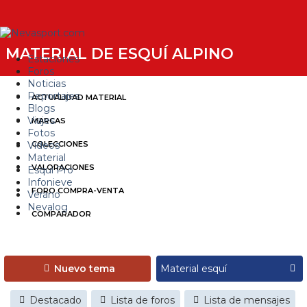
MATERIAL DE ESQUÍ ALPINO
Estaciones
Foros
Noticias
Reportajes
ACTUALIDAD MATERIAL
Blogs
Viajes
MARCAS
Fotos
Videos
COLECCIONES
Material
VALORACIONES
Esquí Pro
Infonieve
FORO COMPRA-VENTA
Verano
Nevalog
COMPARADOR
Nuevo tema
Destacado
Lista de foros
Lista de mensajes