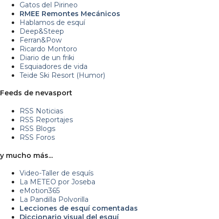
Gatos del Pirineo
RMEE Remontes Mecánicos
Hablamos de esquí
Deep&Steep
Ferran&Pow
Ricardo Montoro
Diario de un friki
Esquiadores de vida
Teide Ski Resort (Humor)
Feeds de nevasport
RSS Noticias
RSS Reportajes
RSS Blogs
RSS Foros
y mucho más...
Video-Taller de esquís
La METEO por Joseba
eMotion365
La Pandilla Polvorilla
Lecciones de esquí comentadas
Diccionario visual del esquí