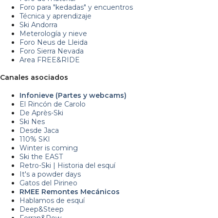
Foro para "kedadas" y encuentros
Técnica y aprendizaje
Ski Andorra
Meterología y nieve
Foro Neus de Lleida
Foro Sierra Nevada
Area FREE&RIDE
Canales asociados
Infonieve (Partes y webcams)
El Rincón de Carolo
De Après-Ski
Ski Nes
Desde Jaca
110% SKI
Winter is coming
Ski the EAST
Retro-Ski | Historia del esquí
It's a powder days
Gatos del Pirineo
RMEE Remontes Mecánicos
Hablamos de esquí
Deep&Steep
Ferran&Pow