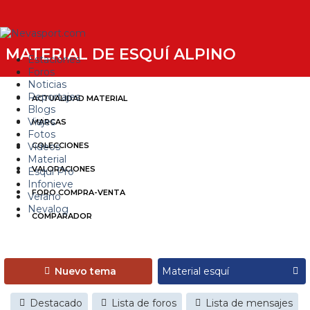
MATERIAL DE ESQUÍ ALPINO
Estaciones
Foros
Noticias
Reportajes
ACTUALIDAD MATERIAL
Blogs
Viajes
MARCAS
Fotos
Videos
COLECCIONES
Material
VALORACIONES
Esquí Pro
Infonieve
FORO COMPRA-VENTA
Verano
Nevalog
COMPARADOR
Nuevo tema
Destacado
Lista de foros
Lista de mensajes