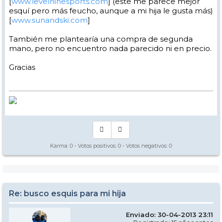
[
www.levelninesports.com
] (este me parece mejor
esquí pero más feucho, aunque a mi hija le gusta más)
[
www.sunandski.com
]
También me plantearía una compra de segunda
mano, pero no encuentro nada parecido ni en precio.
Gracias
Karma:
0
- Votos positivos:
0
- Votos negativos:
0
Re: busco esquis para mi hija
Enviado: 30-04-2013 23:11