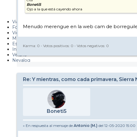
Cita
Boneti5
Metiendo Cantos
Ojo a la que está cayendo ahora
PUCAF - Blog
Viajes
Menudo merengue en la web cam de borreguil
Fotos
Videos
Material
Esquí Pro
Karma:
0
- Votos positivos:
0
- Votos negativos:
0
Infonieve
Verano
Nevalog
Re: Y mientras, como cada primavera, Sierra
Boneti5
» En respuesta al mensaje de
Antonio (M.)
del 12-05-2020 15:00