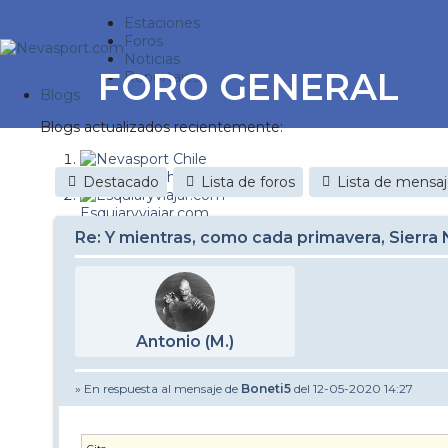
Estaciones
Foros
Noticias
FORO GENERAL
Reportajes
Blogs
Blogs actualizados recientemente:
Nevasport Chile
Destacado
Lista de foros
Lista de mensa
Esquiaryviajar.com
Re: Y mientras, como cada primavera, Sierra
nevasport blog
Discovery Snow
Brasil
Antonio (M.)
It's a powder da
» En respuesta al mensaje de
Boneti5
del 12-05-2020 14:27
Diario de un friki
Revista NIX