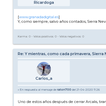
Ricardoga
[
www.granadadigital.es
]
Y, como siempre, salvo años contados, Sierra Ne
Karma:
0
- Votos positivos:
0
- Votos negativos:
0
Re: Y mientras, como cada primavera, Sierra
Carlos_a
» En respuesta al mensaje de
raton700
del 21-04-2020 11:26
Uno de estos años después de cerrar Arcalis, tira