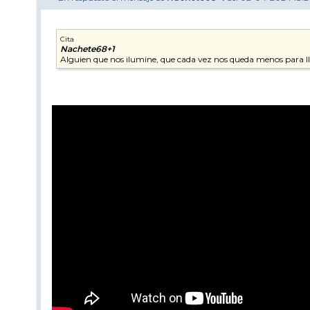
Cita
Nachete68+1
Alguien que nos ilumine, que cada vez nos queda menos para lle