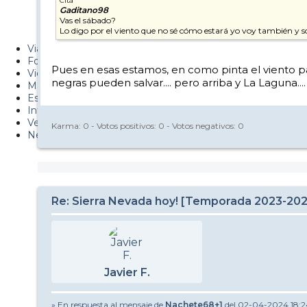
Cita
Gaditano98
Metiendo Cantos
Vas el sábado?
Lo digo por el viento que no sé cómo estará yo voy también y
PUCAF - Blog
Viajes
Fotos
Pues en esas estamos, en como pinta el viento par
Videos
negras pueden salvar.... pero arriba y La Laguna..
Material
Esquí Pro
Infonieve
Verano
Karma:
0
- Votos positivos:
0
- Votos negativos:
0
Nevalog
Re: Sierra Nevada hoy! [Temporada 2023-20
Javier F.
» En respuesta al mensaje de
Nachete68+1
del 02-04-2024 18:2