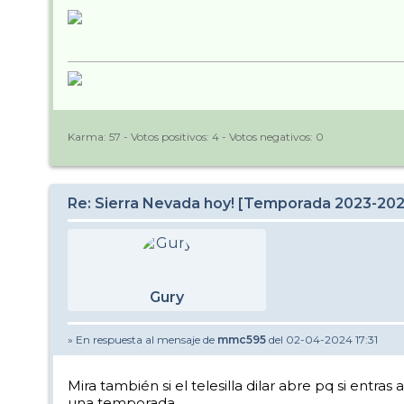
Karma:
57
- Votos positivos:
4
- Votos negativos:
0
Re: Sierra Nevada hoy! [Temporada 2023-20
Gury
» En respuesta al mensaje de
mmc595
del 02-04-2024 17:31
Mira también si el telesilla dilar abre pq si entras 
una temporada