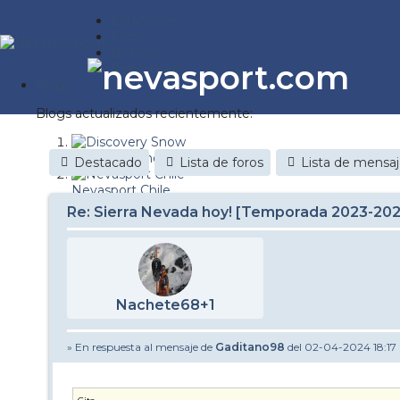
Estaciones
Foros
Noticias
Reportajes
Blogs
Blogs actualizados recientemente:
Discovery Snow
Destacado
Lista de foros
Lista de mensa
Nevasport Chile
Re: Sierra Nevada hoy! [Temporada 2023-20
Esquiaryviajar.com
nevasport blog
Brasil
Nachete68+1
It's a powder da
» En respuesta al mensaje de
Gaditano98
del 02-04-2024 18:17
Diario de un friki
Revista NIX