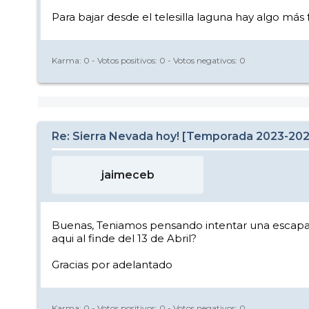
Para bajar desde el telesilla laguna hay algo más f
Karma:
0
- Votos positivos:
0
- Votos negativos:
0
Re: Sierra Nevada hoy! [Temporada 2023-20
jaimeceb
Buenas, Teniamos pensando intentar una escapa
aqui al finde del 13 de Abril?
Gracias por adelantado
Karma:
0
- Votos positivos:
0
- Votos negativos:
0