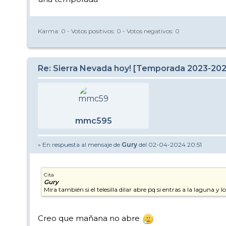
Karma:
0
- Votos positivos:
0
- Votos negativos:
0
Re: Sierra Nevada hoy! [Temporada 2023-20
mmc595
» En respuesta al mensaje de
Gury
del 02-04-2024 20:51
Cita
Gury
Mira también si el telesilla dilar abre pq si entras a la laguna y
Creo que mañana no abre