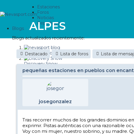
Estaciones
Foros
Noticias
ALPES
Reportajes
Blogs
Blogs actualizados recientemente:
nevasport blog
Destacado
Lista de foros
Lista de mensa
Discovery Snow
pequeñas estaciones en pueblos con encanto
Brasil
It's a powder da
Diario de un friki
josegonzalez
Nevasport Chile
Revista NIX
Tras recorrer muchos de los grandes dominios en 
exprimir. Pistas auténticas con una razonable ocu
Metiendo Cantos
Voy con mi mujer, nuestro sobrino, y su madre. 