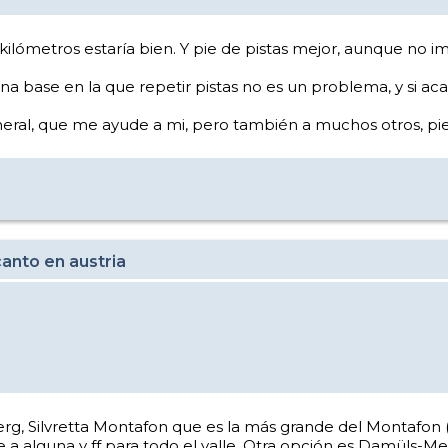
ilómetros estaría bien. Y pie de pistas mejor, aunque no i
 una base en la que repetir pistas no es un problema, y si a
neral, que me ayude a mi, pero también a muchos otros, pie
anto en austria
lberg, Silvretta Montafon que es la más grande del Montafon
 a alguna y ff para todo el valle. Otra opción es Damüls-Me