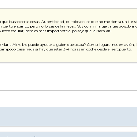
 que busco otras cosas. Autenticidad, pueblos en los que no me sienta un turis
cierto encanto, pero no ibizas de la nieve... Voy con mi mujer, nuestro sobrin
sto esquiar, pero es más importante el paisaje que la Hara kiri.
 Maria Alm. Me puede ayudar alguien que sespa? Como llegaremos en avión, l
 tampoco pasa nada si hay que estar 3-4 horas en coche desde el aeropuerto.