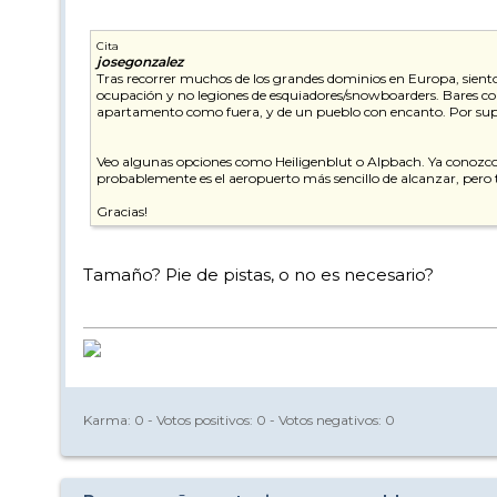
Cita
josegonzalez
Tras recorrer muchos de los grandes dominios en Europa, siento
ocupación y no legiones de esquiadores/snowboarders. Bares con 
apartamento como fuera, y de un pueblo con encanto. Por supue
Veo algunas opciones como Heiligenblut o Alpbach. Ya conozco
probablemente es el aeropuerto más sencillo de alcanzar, pero
Gracias!
Tamaño? Pie de pistas, o no es necesario?
Karma:
0
- Votos positivos:
0
- Votos negativos:
0