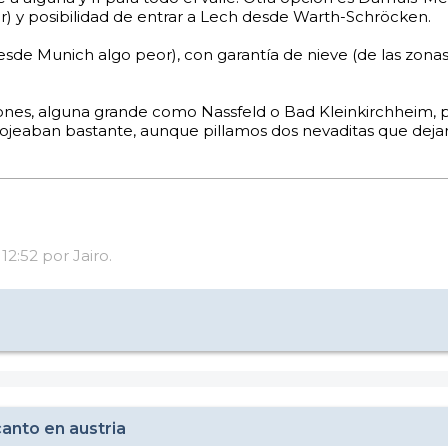
r) y posibilidad de entrar a Lech desde Warth-Schröcken.
e Munich algo peor), con garantía de nieve (de las zonas 
iones, alguna grande como Nassfeld o Bad Kleinkirchheim, 
flojeaban bastante, aunque pillamos dos nevaditas que deja
12:52 por Jairo.
anto en austria