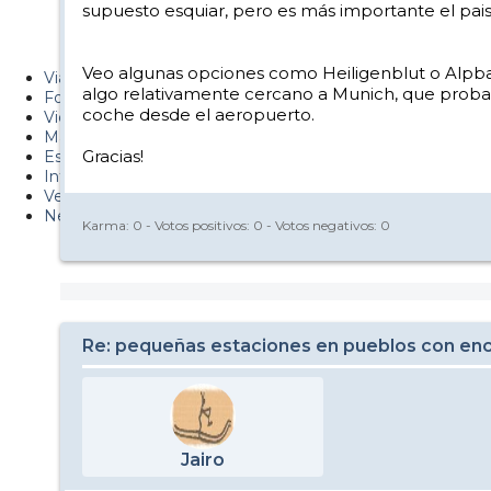
supuesto esquiar, pero es más importante el paisa
PUCAF - Blog
Esquiaryviajar.com
Veo algunas opciones como Heiligenblut o Alpba
Viajes
algo relativamente cercano a Munich, que probab
Fotos
coche desde el aeropuerto.
Videos
Material
Gracias!
Esquí Pro
Infonieve
Verano
Nevalog
Karma:
0
- Votos positivos:
0
- Votos negativos:
0
Re: pequeñas estaciones en pueblos con enc
Jairo