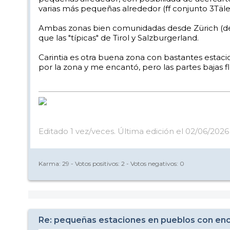
varias más pequeñas alrededor (ff conjunto 3Täle
Ambas zonas bien comunidadas desde Zürich (desd
que las "típicas" de Tirol y Salzburgerland.
Carintia es otra buena zona con bastantes estac
por la zona y me encantó, pero las partes bajas 
Editado 1 vez/veces. Última edición el 02/06/2026 
Karma:
29
- Votos positivos:
2
- Votos negativos:
0
Re: pequeñas estaciones en pueblos con enc