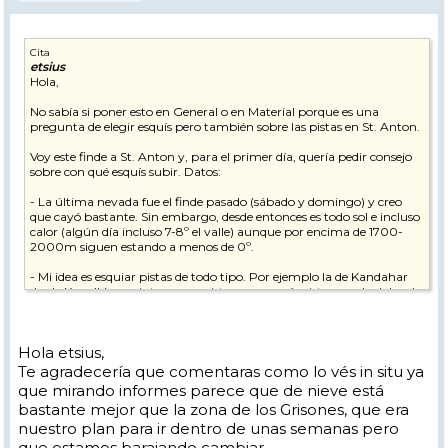
Cita
etsius
Hola,
No sabía si poner esto en General o en Material porque es una
pregunta de elegir esquís pero también sobre las pistas en St. Anton.
Voy este finde a St. Anton y, para el primer día, quería pedir consejo
sobre con qué esquís subir. Datos:
- La última nevada fue el finde pasado (sábado y domingo) y creo
que cayó bastante. Sin embargo, desde entonces es todo sol e incluso
calor (algún día incluso 7-8º el valle) aunque por encima de 1700-
2000m siguen estando a menos de 0º.
- Mi idea es esquiar pistas de todo tipo. Por ejemplo la de Kandahar
desde Kapall (que pinta que es pista para esquís pisteros y de slalom)
pasando por rojas o azules. En principio para esto llevaría pisteros,
aunque si hay muchas bañeras algo más blandito puede estar bien.
Hola etsius,
- Y también las Ski Routes (no las extremas que a saber qué locura
será esa, jaja, sino las normales). El tema es que no sé qué esperar en
Te agradecería que comentaras como lo vés in situ ya
estos itinerarios. En Suiza he hecho algunos y la verdad es que son
que mirando informes parece que de nieve está
bastante diferentes unos de otros. Lo que sí que es común es que
bastante mejor que la zona de los Grisones, que era
nunca están pisados. En Austria no sé cómo es la cosa. He visto algún
nuestro plan para ir dentro de unas semanas pero
vídeo en el que están algunos pisados, pero supongo que otras veces
no es así. No sé por tanto si esperar polvo, bañeras, hielo, mucha o
que estamos barajando cambiar.