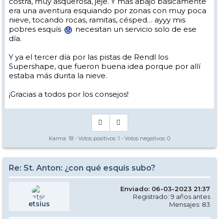
costra, muy asquerosa, jeje. Y más abajo básicamente
era una aventura esquiando por zonas con muy poca
nieve, tocando rocas, ramitas, césped… ayyy mis
pobres esquís
necesitan un servicio solo de ese
día.
Y ya el tercer día por las pistas de Rendl los
Supershape, que fueron buena idea porque por allí
estaba más durita la nieve.
¡Gracias a todos por los consejos!
Karma:
18
- Votos positivos:
1
- Votos negativos:
0
Re: St. Anton: ¿con qué esquís subo?
Enviado: 06-03-2023 21:37
Registrado: 9 años antes
etsius
Mensajes: 83