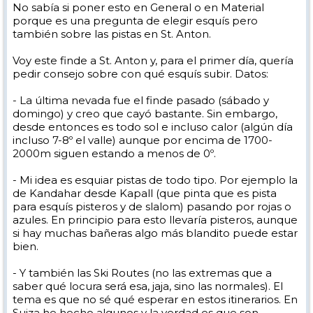
No sabía si poner esto en General o en Material
porque es una pregunta de elegir esquís pero
también sobre las pistas en St. Anton.
Voy este finde a St. Anton y, para el primer día, quería
pedir consejo sobre con qué esquís subir. Datos:
- La última nevada fue el finde pasado (sábado y
domingo) y creo que cayó bastante. Sin embargo,
desde entonces es todo sol e incluso calor (algún día
incluso 7-8º el valle) aunque por encima de 1700-
2000m siguen estando a menos de 0º.
- Mi idea es esquiar pistas de todo tipo. Por ejemplo la
de Kandahar desde Kapall (que pinta que es pista
para esquís pisteros y de slalom) pasando por rojas o
azules. En principio para esto llevaría pisteros, aunque
si hay muchas bañeras algo más blandito puede estar
bien.
- Y también las Ski Routes (no las extremas que a
saber qué locura será esa, jaja, sino las normales). El
tema es que no sé qué esperar en estos itinerarios. En
Suiza he hecho algunos y la verdad es que son