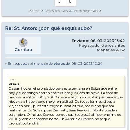
Karma:
0
- Votos positivos:
0
- Votos negativos:
0
Re: St. Anton: ¿con qué esquís subo?
Enviado: 08-03-2023 15:42
Registrado: 6 años antes
Gorritxo
Mensajes: 4.152
» En respuesta al mensaje de
etsius
del 08-03-2023 10:24
Cita
etsius
Daban hoy en el pronóstico para esta semana en Suiza que entre
hoy y el domingo caerán entre 50cm y 150cm de nieve. La cota de
nieve será entre 1500 y 2000 metros según el día. Así que parece que
nieve va a haber, pero mejor en altitud. De todas formas, si vas a
viajar en abril, pues está mejor buscar altitud, sea el año que sea
realmente. En Suiza, pues Zermatt, Saas Fee, o St. Moritz pueden
estar bien. O incluso Davos, porque casi todo está ahí por encima de
2000 y con orientación norte. En Austria o Francia no sé qué
pronóstico tendrán.