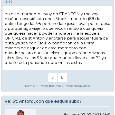
16:40
en este momento estoy en ST ANTON y me voy
mañana ,esquié con unos Stockli montero (88 de
patin) tengo los 95 pero no los quise llevar por el peso
y porque sigo viaje.lo que recomiendo a cualquiera
que quiera hacer powder ahora ,es ir a la escuela
OFICIAL de st Anton y anotarse para esquiar fuera de
pista ,ya sea con EMIL o con florian .es la única
manera de esquiar en este momento con
powder.aclaro que son clases grupales ,no privadas
.ahi si llevaría los 95. de otra manera llevaría los 72 ya
que se esta poniendo duro en las pistas
Karma:
41
- Votos positivos:
3
- Votos negativos:
0
Re: St. Anton: ¿con qué esquís subo?
Enviado: 03-03-2023 21:41