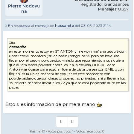
Registrado: 15 años antes
Pierre Nodoyu
Mensajes: 8.397
na
» En respuesta al mensaje de
hassanito
del 03-03-2023 21:14
Cita
hassanito
en este momento estoy en ST ANTON y me voy mañana ,esquié con
unos Stockli montero (88 de patin) tengo los 95 pero no los quise
llevar por el peso y porque sigo viaje.lo que recomiendo a cualquiera
que quiera hacer powder ahora ,es ir a la escuela OFICIAL de st
Anton y anotarse para esquiar fuera de pista ,ya sea con EMIL o con
florian .es la única manera de esquiar en este momento con
powder.aclaro que son clases grupales ,no privadas .ahi si llevaría los
95. de otra manera llevaría los 72 ya que se esta poniendo duro en las
pistas
Esto si es información de primera mano
Karma:
10
- Votos positivos:
1
- Votos negativos:
0