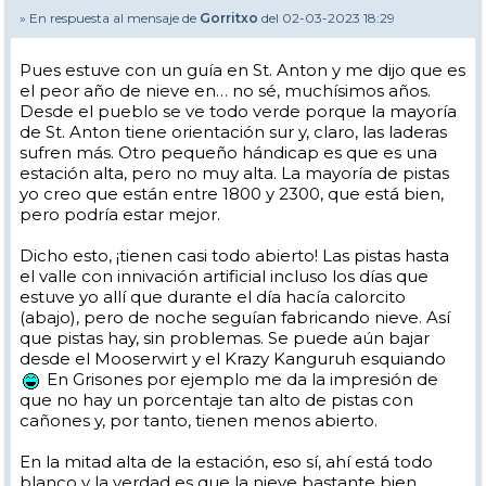
» En respuesta al mensaje de
Gorritxo
del 02-03-2023 18:29
Pues estuve con un guía en St. Anton y me dijo que es
el peor año de nieve en… no sé, muchísimos años.
Desde el pueblo se ve todo verde porque la mayoría
de St. Anton tiene orientación sur y, claro, las laderas
sufren más. Otro pequeño hándicap es que es una
estación alta, pero no muy alta. La mayoría de pistas
yo creo que están entre 1800 y 2300, que está bien,
pero podría estar mejor.
Dicho esto, ¡tienen casi todo abierto! Las pistas hasta
el valle con innivación artificial incluso los días que
estuve yo allí que durante el día hacía calorcito
(abajo), pero de noche seguían fabricando nieve. Así
que pistas hay, sin problemas. Se puede aún bajar
desde el Mooserwirt y el Krazy Kanguruh esquiando
En Grisones por ejemplo me da la impresión de
que no hay un porcentaje tan alto de pistas con
cañones y, por tanto, tienen menos abierto.
En la mitad alta de la estación, eso sí, ahí está todo
blanco y la verdad es que la nieve bastante bien.