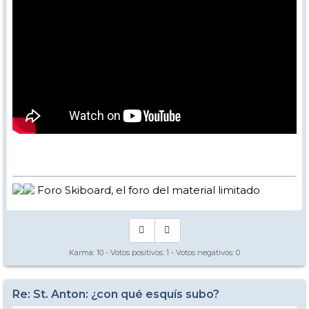
Foro Skiboard, el foro del material limitado
Karma:
10
- Votos positivos:
1
- Votos negativos:
0
Re: St. Anton: ¿con qué esquís subo?