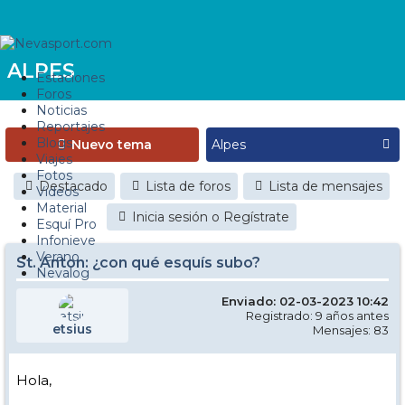
ALPES
Estaciones
Foros
Noticias
Reportajes
Blogs
Nuevo tema
Viajes
Fotos
Destacado
Lista de foros
Lista de mensajes
Videos
Material
Inicia sesión o Regístrate
Esquí Pro
Infonieve
Verano
St. Anton: ¿con qué esquís subo?
Nevalog
Enviado: 02-03-2023 10:42
Registrado: 9 años antes
etsius
Mensajes: 83
Hola,