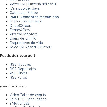
Retro-Ski | Historia del esquí
It's a powder days
Gatos del Pirineo
RMEE Remontes Mecánicos
Hablamos de esquí
Deep&Steep
Ferran&Pow
Ricardo Montoro
Diario de un friki
Esquiadores de vida
Teide Ski Resort (Humor)
Feeds de nevasport
RSS Noticias
RSS Reportajes
RSS Blogs
RSS Foros
y mucho más...
Video-Taller de esquís
La METEO por Joseba
eMotion365