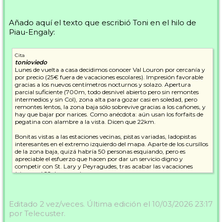
Añado aquí el texto que escribió Toni en el hilo de
Piau-Engaly:
Cita
tonioviedo
Lunes de vuelta a casa decidimos conocer Val Louron por cercanía y
por precio (25€ fuera de vacaciones escolares). Impresión favorable
gracias a los nuevos centímetros nocturnos y solazo. Apertura
parcial suficiente (700m, todo desnivel abierto pero sin remontes
intermedios y sin Col), zona alta para gozar casi en soledad, pero
remontes lentos, la zona baja sólo sobrevive gracias a los cañones, y
hay que bajar por narices. Como anécdota: aún usan los forfaits de
pegatina con alambre a la vista. Dicen que 22km.
Bonitas vistas a las estaciones vecinas, pistas variadas, ladopistas
interesantes en el extremo izquierdo del mapa. Aparte de los cursillos
de la zona baja, quizá habría 50 personas esquiando, pero es
apreciable el esfuerzo que hacen por dar un servicio digno y
competir con St. Lary y Peyragudes, tras acabar las vacaciones
(cierran el 22 de marzo).
Pasamos 5h muy divertidas, pero había que volver a casa y además
el sol ya había actuado de nuevo dejando las cosas poco
Editado 2 vez/veces. Última edición el 10/03/2026 23:17
aprovechables. Hay que recordar que está 400m mas baja que Piau
tanto la parte superior como la inferior. Como aspecto negativo
por Telecuster.
apunto que parece muy expuesta al viento.