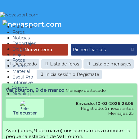
Estaciones
Foros
Noticias
Reportajes
Blogs
Nuevo tema
Viajes
Fotos
Destacado
Lista de foros
Lista de mensajes
Videos
Material
Inicia sesión o Regístrate
Esquí Pro
Infonieve
Verano
Val Louron, 9 de marzo
Mensaje destacado
Nevalog
Enviado: 10-03-2026 23:06
Registrado: 5 meses antes
Telecuster
Mensajes: 25
Ayer (lunes, 9 de marzo) nos acercamos a conocer la
pequeña estación de Val Louron.