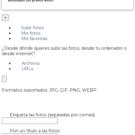
eliminado sin previo aviso
.
×
Subir fotos
Mis fotos
Mis favoritas
¿Desde dónde quieres subir las fotos, desde tu ordenador o
desde internet?
Archivos
URLs
Formatos soportados: JPG, GIF, PNG, WEBP.
Etiqueta las fotos (separadas por comas):
Pon un título a las fotos: