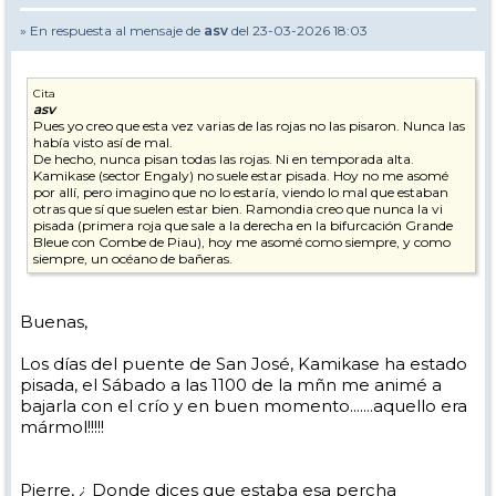
» En respuesta al mensaje de
asv
del 23-03-2026 18:03
Cita
asv
Pues yo creo que esta vez varias de las rojas no las pisaron. Nunca las
había visto así de mal.
De hecho, nunca pisan todas las rojas. Ni en temporada alta.
Kamikase (sector Engaly) no suele estar pisada. Hoy no me asomé
por allí, pero imagino que no lo estaría, viendo lo mal que estaban
otras que sí que suelen estar bien. Ramondia creo que nunca la vi
pisada (primera roja que sale a la derecha en la bifurcación Grande
Bleue con Combe de Piau), hoy me asomé como siempre, y como
siempre, un océano de bañeras.
Buenas,
Los días del puente de San José, Kamikase ha estado
pisada, el Sábado a las 1100 de la mñn me animé a
bajarla con el crío y en buen momento.......aquello era
mármol!!!!!
Pierre, ¿ Donde dices que estaba esa percha