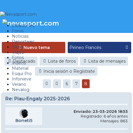
Estaciones
Foros
Noticias
Reportajes
Blogs
Nuevo tema
Viajes
Fotos
Destacado
Lista de foros
Lista de mensajes
Videos
Material
Inicia sesión o Regístrate
Esquí Pro
Infonieve
6
7
8
Verano
Nevalog
Re: Piau-Engaly 2025-2026
Enviado: 23-03-2026 18:53
Registrado: 6 años antes
Boneti5
Mensajes: 863