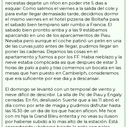
necesitas dejarte un riñon en poder irte 5 dias a
esquiar. Como salimos el viernes a la salida del cole y
para evitar llegar demasiado tarde, decidimos dormir
el mismo viernes en el hotel pizzeria de Boltaña para
el sabado bien temprano salir rumbo a Francia. El
sabado bien prontito arriba y a las 9 estábamos
aparcando en uno de los aparcamientos de Piau.
Nevaba pero aunque el coche patinó un pelin en una
de las curvas justo antes de llegar, pudimos llegar sin
poner las cadenas. Dejamos las cosas en el
apartamento y fuimos a por los FF. Habia nieblazo y la
nieve estaba complicada asi que despues de estar 3
horas de palo a palo y tras comernos un bocata en las
mesas que han puesto en Cambielph, consideramos
que era suficiente por ese dia y a descansar.
El domingo se levantó con un temporal de viento y
nieve dificil de describir. La silla de Pic de Piau y Engaly
cerradas. En fin, desilusión. Suerte que a las 11 abrió el
día como por arte de magia y pudimos disfrutar hasta
las 16.30 de un dia de los que hacen aficion. Me hice
con mi hija la Grand Bleu enterita y no veas su ilusion
por haberse subido a lo mas alto de la estación. Está
aprendiendo y haberse bajado la pista con palos