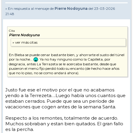
» En respuesta al mensaje de
Pierre Nodoyuna
del 23-03-2026
21:48
Cita
Pierre Nodoyuna
En Bielsa se puede cenar bastante bien, y ahorrarte el susto del túnel
por la noche...
Ya no hay ninguno como la Capilleta, por
desgracia, antes La Terrazeta se le acercaba bastante, desde que
pusieron el menú fijo perdió todo su encanto (de hecho hace años
que no lo piso, no se como andará ahora).
Justo fue ese el motivo por el que no acabamos
yendo a la Terrezeta….Luego había unos cuantos que
estaban cerrados. Puede que sea un període de
vacaciones que cogen antes de la semana Santa.
Respecto a los remontes, totalmente de acuerdo.
Muchos sobraban y estan bien quitados. El gran fallo
es la percha.