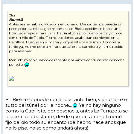
Cita
Boneti5
Antes se me había olvidado mencionarlo. Dado que nos parecía un
poco pobre la oferta gastronómica en Bielsa decidimos hacer una
búsqueda rápida para ver si había algún sitio bueno cerca y dimos
con un hilo de Pablo, Pierre, etc donde acababan comiendo en la
Capilleta. Busqué en el mapa y vi que estaba a 20min. Como era
tarde ya, no me puse a mirar que tal era la carretera y llame rápido
para reservar.
Menudo miedo cuando de repente nos vimos conduciendo de noche
por esto
A los túneles de Plan también tendrían que darle una vuelta
En Bielsa se puede cenar bastante bien, y ahorrarte el
En cualquier caso, mereció la pena:
susto del túnel por la noche...
Ya no hay ninguno
como la Capilleta, por desgracia, antes La Terrazeta se
]
le acercaba bastante, desde que pusieron el menú
fijo perdió todo su encanto (de hecho hace años que
no lo piso, no se como andará ahora).