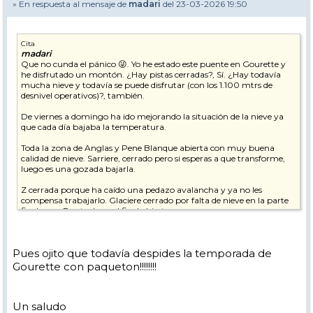
» En respuesta al mensaje de
madari
del 23-03-2026 19:50
Cita
madari
Que no cunda el pánico 😜. Yo he estado este puente en Gourette y
he disfrutado un montón. ¿Hay pistas cerradas?, Sí. ¿Hay todavía
mucha nieve y todavía se puede disfrutar (con los 1.100 mtrs de
desnivel operativos)?, también.
De viernes a domingo ha ido mejorando la situación de la nieve ya
que cada día bajaba la temperatura.
Toda la zona de Anglas y Pene Blanque abierta con muy buena
calidad de nieve. Sarriere, cerrado pero si esperas a que transforme,
luego es una gozada bajarla.
Z cerrada porque ha caído una pedazo avalancha y ya no les
compensa trabajarlo. Glaciere cerrado por falta de nieve en la parte
final, pero Foret y la azul final abiertas.
Yo he disfrutado un montón. Muy poca gente, 0 colas, 1.100
metracos de desnivel y nieve de sobra. Una gozada.
Pues ojito que todavía despides la temporada de
Este finde vuelvo y esquío gratis 😜. El sábado, día 20 de N'Py Soucí y
Gourette con paqueton!!!!!!!!
el domingo por último día 😜💪🤘🏔️❄️⛷️🥳!
Un saludo