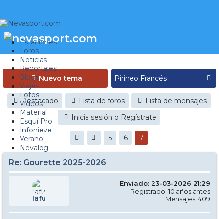
Estaciones
Foros
Noticias
Reportajes
Blogs
Nuevo tema
Viajes
Fotos
Destacado
Lista de foros
Lista de mensajes
Videos
Material
Inicia sesión o Regístrate
Esquí Pro
Infonieve
5
6
7
Verano
Nevalog
Re: Gourette 2025-2026
Enviado: 23-03-2026 21:29
Registrado: 10 años antes
lafu
Mensajes: 409