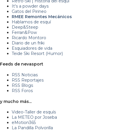
Retro-Ski | Historia del esquí
It's a powder days
Gatos del Pirineo
RMEE Remontes Mecánicos
Hablamos de esquí
Deep&Steep
Ferran&Pow
Ricardo Montoro
Diario de un friki
Esquiadores de vida
Teide Ski Resort (Humor)
Feeds de nevasport
RSS Noticias
RSS Reportajes
RSS Blogs
RSS Foros
y mucho más...
Video-Taller de esquís
La METEO por Joseba
eMotion365
La Pandilla Polvorilla