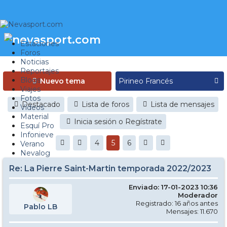
Estaciones
Foros
Noticias
Reportajes
Blogs
Nuevo tema
Viajes
Fotos
Destacado
Lista de foros
Lista de mensajes
Videos
Material
Inicia sesión o Regístrate
Esquí Pro
Infonieve
4
5
6
Verano
Nevalog
Re: La Pierre Saint-Martin temporada 2022/2023
Enviado: 17-01-2023 10:36
Moderador
Registrado: 16 años antes
Pablo LB
Mensajes: 11.670