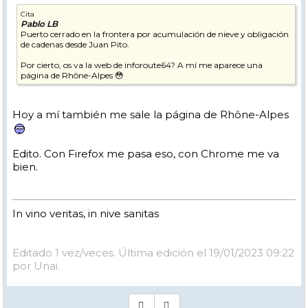
Cita
Pablo LB
Puerto cerrado en la frontera por acumulación de nieve y obligación
de cadenas desde Juan Pito.
Por cierto, os va la web de inforoute64? A mí me aparece una
página de Rhône-Alpes 😳
Hoy a mí también me sale la página de Rhône-Alpes
Edito. Con Firefox me pasa eso, con Chrome me va
bien.
In vino veritas, in nive sanitas
Editado 1 vez/veces. Última edición el 19/01/2023 09:22
por Unai.