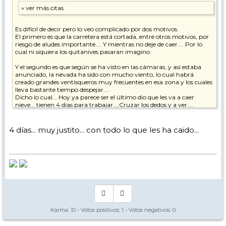
Es difícil de decir pero lo veo complicado por dos motivos.
El primero es que la carretera está cortada, entre otros motivos, por
riesgo de aludes importante.... Y mientras no deje de caer.... Por lo
cual ni siquiera los quitanives pasaran imagino.
Y el segundo es que según se ha visto en las cámaras, y así estaba
anunciado, la nevada ha sido con mucho viento, lo cual habrá
creado grandes ventisqueros muy frecuentes en esa zona y los cuales
lleva bastante tiempo despejar....
Dicho lo cual... Hoy ya parece ser el último dio que les va a caer
nieve... tienen 4 días para trabajar....Cruzar los dedos y a ver....
4 días... muy justito... con todo lo que les ha caido...
Karma:
10
- Votos positivos:
1
- Votos negativos:
0