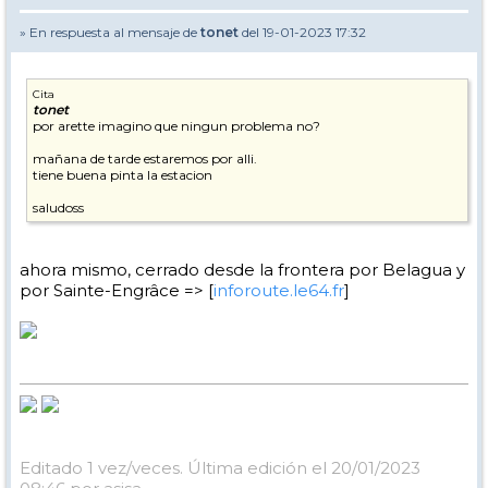
» En respuesta al mensaje de
tonet
del 19-01-2023 17:32
Cita
tonet
por arette imagino que ningun problema no?
mañana de tarde estaremos por alli.
tiene buena pinta la estacion
saludoss
ahora mismo, cerrado desde la frontera por Belagua y
por Sainte-Engrâce => [
inforoute.le64.fr
]
Editado 1 vez/veces. Última edición el 20/01/2023