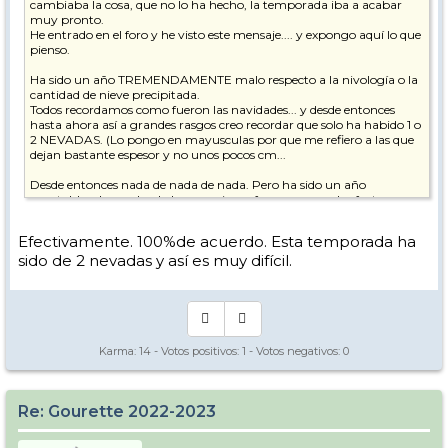
cambiaba la cosa, que no lo ha hecho, la temporada iba a acabar
muy pronto.
He entrado en el foro y he visto este mensaje.... y expongo aquí lo que
pienso.
Ha sido un año TREMENDAMENTE malo respecto a la nivología o la
cantidad de nieve precipitada.
Todos recordamos como fueron las navidades... y desde entonces
hasta ahora así a grandes rasgos creo recordar que solo ha habido 1 o
2 NEVADAS. (Lo pongo en mayusculas por que me refiero a las que
dejan bastante espesor y no unos pocos cm...
Desde entonces nada de nada de nada. Pero ha sido un año
aceptable y han salvado las vacaciones francesas por dos factores
fundamentales, el primero los cañones, que recuerdos que los
tuvieron día y noche a pleno pulmón, y el segundo es que durante
Efectivamente. 100%de acuerdo. Esta temporada ha
muchos días ha hecho mucho frio y por lo cual la nieve caída se
sido de 2 nevadas y así es muy difícil.
mantenía.
Pero para los "expertos" de la estación la falta de nieve se notaba en el
paisaje. Que si, que estaba todo blanco y las pistas en perfecto estado
y podía llevar a engaño, pero pensé.... ufff cuando venga marzo y
empiecen los "calores"....
Por suerte hasta antes de ayer ha seguido haciendo frio.... Pero
Karma:
14
- Votos positivos:
1
- Votos negativos:
0
parece que eso no solo se ha acabado sino que además, por desgracia,
ha venido acompañado de lluvia.... Por lo cual le auguro un cierre
temprano....
Re: Gourette 2022-2023
Y aunque no tiene mucho que ver.... es un dato muy importante. Ya
que de cara al verano muchos rios y/o lagos se nutren de esas nieves