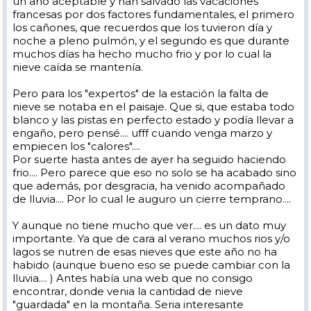
un año aceptable y han salvado las vacaciones
francesas por dos factores fundamentales, el primero
los cañones, que recuerdos que los tuvieron día y
noche a pleno pulmón, y el segundo es que durante
muchos días ha hecho mucho frio y por lo cual la
nieve caída se mantenía.
Pero para los "expertos" de la estación la falta de
nieve se notaba en el paisaje. Que si, que estaba todo
blanco y las pistas en perfecto estado y podía llevar a
engaño, pero pensé.... ufff cuando venga marzo y
empiecen los "calores"....
Por suerte hasta antes de ayer ha seguido haciendo
frio.... Pero parece que eso no solo se ha acabado sino
que además, por desgracia, ha venido acompañado
de lluvia.... Por lo cual le auguro un cierre temprano....
Y aunque no tiene mucho que ver.... es un dato muy
importante. Ya que de cara al verano muchos rios y/o
lagos se nutren de esas nieves que este año no ha
habido (aunque bueno eso se puede cambiar con la
lluvia.... ) Antes había una web que no consigo
encontrar, donde venia la cantidad de nieve
"guardada" en la montaña. Seria interesante