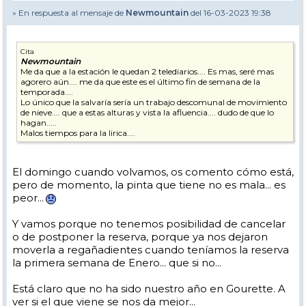
» En respuesta al mensaje de
Newmountain
del 16-03-2023 19:38
Cita
Newmountain
Me da que a la estación le quedan 2 telediarios.... Es mas, seré mas
agorero aún.... me da que este es el último fin de semana de la
temporada....
Lo único que la salvaría sería un trabajo descomunal de movimiento
de nieve.... que a estas alturas y vista la afluencia.... dudo de que lo
hagan.....
Malos tiempos para la lirica....
El domingo cuando volvamos, os comento cómo está,
pero de momento, la pinta que tiene no es mala... es
peor...
Y vamos porque no tenemos posibilidad de cancelar
o de postponer la reserva, porque ya nos dejaron
moverla a regañadientes cuando teníamos la reserva
la primera semana de Enero... que si no...
Está claro que no ha sido nuestro año en Gourette. A
ver si el que viene se nos da mejor...