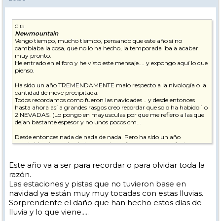
Cita
Newmountain
Vengo tiempo, mucho tiempo, pensando que este año si no
cambiaba la cosa, que no lo ha hecho, la temporada iba a acabar
muy pronto.
He entrado en el foro y he visto este mensaje.... y expongo aquí lo que
pienso.
Ha sido un año TREMENDAMENTE malo respecto a la nivología o la
cantidad de nieve precipitada.
Todos recordamos como fueron las navidades... y desde entonces
hasta ahora así a grandes rasgos creo recordar que solo ha habido 1 o
2 NEVADAS. (Lo pongo en mayusculas por que me refiero a las que
dejan bastante espesor y no unos pocos cm...
Desde entonces nada de nada de nada. Pero ha sido un año
aceptable y han salvado las vacaciones francesas por dos factores
fundamentales, el primero los cañones, que recuerdos que los
tuvieron día y noche a pleno pulmón, y el segundo es que durante
Este año va a ser para recordar o para olvidar toda la
muchos días ha hecho mucho frio y por lo cual la nieve caída se
razón.
mantenía.
Las estaciones y pistas que no tuvieron base en
Pero para los "expertos" de la estación la falta de nieve se notaba en el
navidad ya están muy muy tocadas con estas lluvias.
paisaje. Que si, que estaba todo blanco y las pistas en perfecto estado
Sorprendente el daño que han hecho estos días de
y podía llevar a engaño, pero pensé.... ufff cuando venga marzo y
lluvia y lo que viene.....
empiecen los "calores"....
Por suerte hasta antes de ayer ha seguido haciendo frio.... Pero