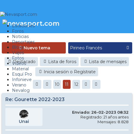
Estaciones
Foros
Noticias
Reportajes
Blogs
Nuevo tema
Viajes
Fotos
Destacado
Lista de foros
Lista de mensajes
Videos
Material
Inicia sesión o Regístrate
Esquí Pro
Infonieve
10
11
12
Verano
Nevalog
Re: Gourette 2022-2023
Enviado: 26-02-2023 08:32
Registrado: 21 años antes
Unai
Mensajes: 8.828