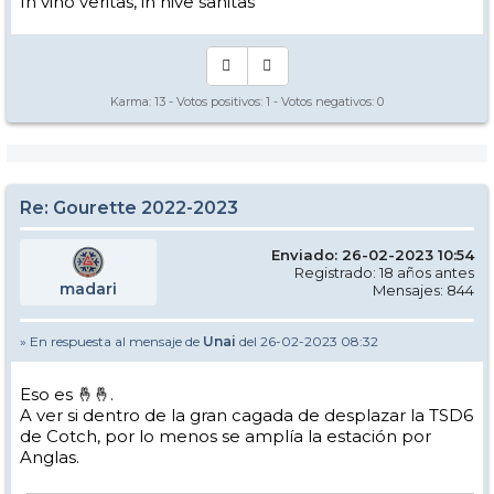
In vino veritas, in nive sanitas
www.le64.fr
Jean-Pierre MIRANDE
Conseiller départemental du canton de la Montagne basque
Vice-président en charge des politiques de la montagne et de la
coopération transfrontalière
Délégué au plan montagne - Délégué aux relations avec la Navarre
Karma:
13
- Votos positivos:
1
- Votos negativos:
0
Re: Gourette 2022-2023
Enviado: 26-02-2023 10:54
Registrado: 18 años antes
madari
Mensajes: 844
» En respuesta al mensaje de
Unai
del 26-02-2023 08:32
Eso es 🤞🤞.
A ver si dentro de la gran cagada de desplazar la TSD6
de Cotch, por lo menos se amplía la estación por
Anglas.