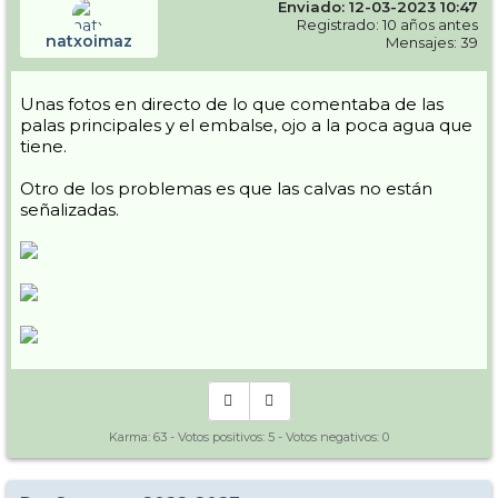
Enviado: 12-03-2023 10:47
que este año no ha habido (aunque bueno eso se puede cambiar con
la lluvia.... ) Antes había una web que no consigo encontrar, donde
Registrado: 10 años antes
natxoimaz
venia la cantidad de nieve "guardada" en la montaña. Seria
Mensajes: 39
interesante compararla...
Resumen que o mucho cambian las cosas o cierran antes de tiempo.
Unas fotos en directo de lo que comentaba de las
(Y no solo Gourette ojo)
palas principales y el embalse, ojo a la poca agua que
Edito: A modo de ejemplo, en infonieve viene la comparativa de los
tiene.
partes de nieve de los últimos años, y aunque no es a eso a lo que me
refiero si tomamos como ejemplo Cauterets (una de las que mas
Otro de los problemas es que las calvas no están
nieve pilla, si no la que mas) en la comparativa, que permite ver los
señalizadas.
últimos 14 años, este es el peor.... Y el resto por ahí andan....
Karma:
63
- Votos positivos:
5
- Votos negativos:
0