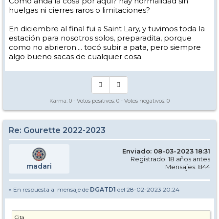
Como anda la cosa por aquí? hay normalidad sin
huelgas ni cierres raros o limitaciones?
En diciembre al final fui a Saint Lary, y tuvimos toda la
estación para nosotros solos, preparadita, porque
como no abrieron.... tocó subir a pata, pero siempre
algo bueno sacas de cualquier cosa.
Karma:
0
- Votos positivos:
0
- Votos negativos:
0
Re: Gourette 2022-2023
Enviado: 08-03-2023 18:31
Registrado: 18 años antes
madari
Mensajes: 844
» En respuesta al mensaje de
DGATD1
del 28-02-2023 20:24
Cita