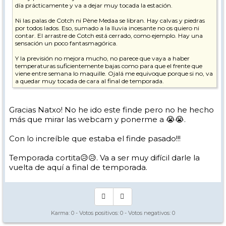
día prácticamente y va a dejar muy tocada la estación.
Ni las palas de Cotch ni Pène Medaa se libran. Hay calvas y piedras
por todos lados. Eso, sumado a la lluvia incesante no os quiero ni
contar. El arrastre de Cotch está cerrado, como ejemplo. Hay una
sensación un poco fantasmagórica.
Y la previsión no mejora mucho, no parece que vaya a haber
temperaturas suficientemente bajas como para que el frente que
viene entre semana lo maquille. Ojalá me equivoque porque si no, va
a quedar muy tocada de cara al final de temporada.
Gracias Natxo! No he ido este finde pero no he hecho
más que mirar las webcam y ponerme a 😭😭.
Con lo increíble que estaba el finde pasado!!!
Temporada cortita😥😥. Va a ser muy difícil darle la
vuelta de aquí a final de temporada.
Karma:
0
- Votos positivos:
0
- Votos negativos:
0