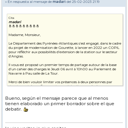
» En respuesta al mensaje de
madari
del 25-02-2023 21:19
Cita
madari
🤞🤞🤞🤞🤞🤞🤞🤞🤞
Madame, Monsieur,
Le Département des Pyrénées-Atlantiques s’est engagé, dans le cadre
du projet de modernisation de Gourette, à lancer en 2022 un COPIL
pour réfléchir aux possibilités d’extension de la station sur le secteur
d’Anglas.
Il vous est proposé un premier temps de partage autour de la base
d’un cahier des charges le Jeudi 06 avril à 10h00 au Parlement de
Navarre à Pau salle de La Tour.
Merci de bien vouloir limiter vos présences à deux personnes par
structures et de confirmer votre participation auprès de mon
assistante par mail à
sophie.baert@le64.fr
Bueno, según el mensaje parece que al menos
Comptant sur votre présence,
tienen elaborado un primer borrador sobre el que
Recevez, Madame, Monsieur, mes cordiales salutations.
debatir.
image001.png