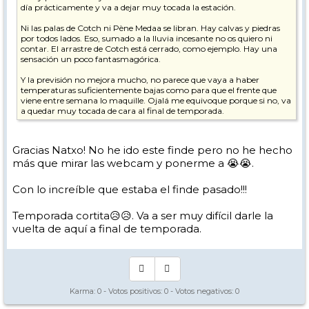
día prácticamente y va a dejar muy tocada la estación.
Ni las palas de Cotch ni Pène Medaa se libran. Hay calvas y piedras
por todos lados. Eso, sumado a la lluvia incesante no os quiero ni
contar. El arrastre de Cotch está cerrado, como ejemplo. Hay una
sensación un poco fantasmagórica.
Y la previsión no mejora mucho, no parece que vaya a haber
temperaturas suficientemente bajas como para que el frente que
viene entre semana lo maquille. Ojalá me equivoque porque si no, va
a quedar muy tocada de cara al final de temporada.
Gracias Natxo! No he ido este finde pero no he hecho
más que mirar las webcam y ponerme a 😭😭.
Con lo increíble que estaba el finde pasado!!!
Temporada cortita😥😥. Va a ser muy difícil darle la
vuelta de aquí a final de temporada.
Karma:
0
- Votos positivos:
0
- Votos negativos:
0