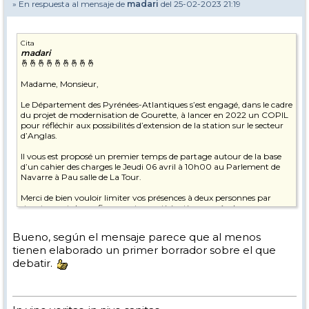
» En respuesta al mensaje de
madari
del 25-02-2023 21:19
Cita
madari
🤞🤞🤞🤞🤞🤞🤞🤞🤞
Madame, Monsieur,
Le Département des Pyrénées-Atlantiques s’est engagé, dans le cadre
du projet de modernisation de Gourette, à lancer en 2022 un COPIL
pour réfléchir aux possibilités d’extension de la station sur le secteur
d’Anglas.
Il vous est proposé un premier temps de partage autour de la base
d’un cahier des charges le Jeudi 06 avril à 10h00 au Parlement de
Navarre à Pau salle de La Tour.
Merci de bien vouloir limiter vos présences à deux personnes par
structures et de confirmer votre participation auprès de mon
assistante par mail à
sophie.baert@le64.fr
Bueno, según el mensaje parece que al menos
Comptant sur votre présence,
tienen elaborado un primer borrador sobre el que
Recevez, Madame, Monsieur, mes cordiales salutations.
debatir.
image001.png