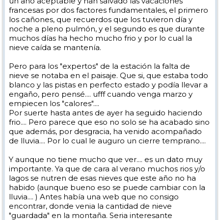
un año aceptable y han salvado las vacaciones
francesas por dos factores fundamentales, el primero
los cañones, que recuerdos que los tuvieron día y
noche a pleno pulmón, y el segundo es que durante
muchos días ha hecho mucho frio y por lo cual la
nieve caída se mantenía.
Pero para los "expertos" de la estación la falta de
nieve se notaba en el paisaje. Que si, que estaba todo
blanco y las pistas en perfecto estado y podía llevar a
engaño, pero pensé.... ufff cuando venga marzo y
empiecen los "calores"....
Por suerte hasta antes de ayer ha seguido haciendo
frio.... Pero parece que eso no solo se ha acabado sino
que además, por desgracia, ha venido acompañado
de lluvia.... Por lo cual le auguro un cierre temprano....
Y aunque no tiene mucho que ver.... es un dato muy
importante. Ya que de cara al verano muchos rios y/o
lagos se nutren de esas nieves que este año no ha
habido (aunque bueno eso se puede cambiar con la
lluvia.... ) Antes había una web que no consigo
encontrar, donde venia la cantidad de nieve
"guardada" en la montaña. Seria interesante