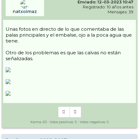
Enviado: 12-03-2023 10:47
que este año no ha habido (aunque bueno eso se puede cambiar con
la lluvia.... ) Antes había una web que no consigo encontrar, donde
Registrado: 10 años antes
natxoimaz
venia la cantidad de nieve "guardada" en la montaña. Seria
Mensajes: 39
interesante compararla...
Resumen que o mucho cambian las cosas o cierran antes de tiempo.
Unas fotos en directo de lo que comentaba de las
(Y no solo Gourette ojo)
palas principales y el embalse, ojo a la poca agua que
Edito: A modo de ejemplo, en infonieve viene la comparativa de los
tiene.
partes de nieve de los últimos años, y aunque no es a eso a lo que me
refiero si tomamos como ejemplo Cauterets (una de las que mas
Otro de los problemas es que las calvas no están
nieve pilla, si no la que mas) en la comparativa, que permite ver los
señalizadas.
últimos 14 años, este es el peor.... Y el resto por ahí andan....
Karma:
63
- Votos positivos:
5
- Votos negativos:
0