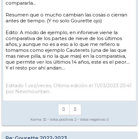
compararla...
Resumen que o mucho cambian las cosas o cierran
antes de tiempo. (Y no solo Gourette ojo)
Edito: A modo de ejemplo, en infonieve viene la
comparativa de los partes de nieve de los últimos
años, y aunque no es a eso a lo que me refiero si
tomamos como ejemplo Cauterets (una de las que
mas nieve pilla, si no la que mas) en la comparativa,
que permite ver los últimos 14 años, este es el peor....
Y el resto por ahí andan....
Editado 1 vez/veces. Última edición el 11/03/2023 20:41
por Newmountain.
Karma:
32
- Votos positivos:
2
- Votos negativos:
0
Re: Gourette 2022-2023