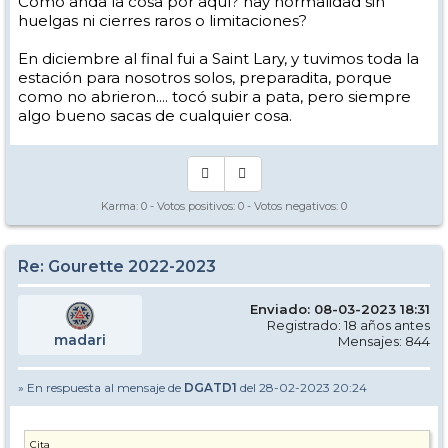
Como anda la cosa por aquí? hay normalidad sin
huelgas ni cierres raros o limitaciones?
En diciembre al final fui a Saint Lary, y tuvimos toda la
estación para nosotros solos, preparadita, porque
como no abrieron.... tocó subir a pata, pero siempre
algo bueno sacas de cualquier cosa.
Karma:
0
- Votos positivos:
0
- Votos negativos:
0
Re: Gourette 2022-2023
Enviado: 08-03-2023 18:31
Registrado: 18 años antes
madari
Mensajes: 844
» En respuesta al mensaje de
DGATD1
del 28-02-2023 20:24
Cita