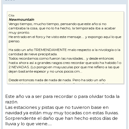
Cita
Newmountain
Vengo tiempo, mucho tiempo, pensando que este año si no
cambiaba la cosa, que no lo ha hecho, la temporada iba a acabar
muy pronto.
He entrado en el foro y he visto este mensaje.... y expongo aquí lo que
pienso.
Ha sido un año TREMENDAMENTE malo respecto a la nivología o la
cantidad de nieve precipitada.
Todos recordamos como fueron las navidades... y desde entonces
hasta ahora así a grandes rasgos creo recordar que solo ha habido 1 o
2 NEVADAS. (Lo pongo en mayusculas por que me refiero a las que
dejan bastante espesor y no unos pocos cm...
Desde entonces nada de nada de nada. Pero ha sido un año
aceptable y han salvado las vacaciones francesas por dos factores
fundamentales, el primero los cañones, que recuerdos que los
tuvieron día y noche a pleno pulmón, y el segundo es que durante
Este año va a ser para recordar o para olvidar toda la
muchos días ha hecho mucho frio y por lo cual la nieve caída se
razón.
mantenía.
Las estaciones y pistas que no tuvieron base en
Pero para los "expertos" de la estación la falta de nieve se notaba en el
navidad ya están muy muy tocadas con estas lluvias.
paisaje. Que si, que estaba todo blanco y las pistas en perfecto estado
Sorprendente el daño que han hecho estos días de
y podía llevar a engaño, pero pensé.... ufff cuando venga marzo y
lluvia y lo que viene.....
empiecen los "calores"....
Por suerte hasta antes de ayer ha seguido haciendo frio.... Pero