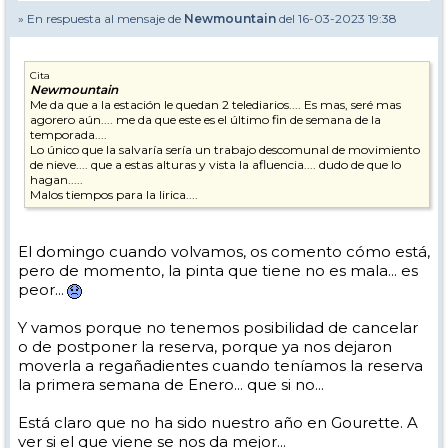
» En respuesta al mensaje de
Newmountain
del 16-03-2023 19:38
Cita
Newmountain
Me da que a la estación le quedan 2 telediarios.... Es mas, seré mas
agorero aún.... me da que este es el último fin de semana de la
temporada....
Lo único que la salvaría sería un trabajo descomunal de movimiento
de nieve.... que a estas alturas y vista la afluencia.... dudo de que lo
hagan.....
Malos tiempos para la lirica....
El domingo cuando volvamos, os comento cómo está,
pero de momento, la pinta que tiene no es mala... es
peor...
Y vamos porque no tenemos posibilidad de cancelar
o de postponer la reserva, porque ya nos dejaron
moverla a regañadientes cuando teníamos la reserva
la primera semana de Enero... que si no...
Está claro que no ha sido nuestro año en Gourette. A
ver si el que viene se nos da mejor...