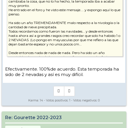
cambiaba la cosa, que no lo ha hecho, la temporada iba a acabar
muy pronto.
He entrado en el foro y he visto este mensaje.... y expongo aquí lo que
pienso.
Ha sido un año TREMENDAMENTE malo respecto a la nivología o la
cantidad de nieve precipitada.
Todos recordamos como fueron las navidades... y desde entonces
hasta ahora así a grandes rasgos creo recordar que solo ha habido 1 o
2 NEVADAS. (Lo pongo en mayusculas por que me refiero a las que
dejan bastante espesor y no unos pocos cm...
Desde entonces nada de nada de nada. Pero ha sido un año
aceptable y han salvado las vacaciones francesas por dos factores
fundamentales, el primero los cañones, que recuerdos que los
tuvieron día y noche a pleno pulmón, y el segundo es que durante
Efectivamente. 100%de acuerdo. Esta temporada ha
muchos días ha hecho mucho frio y por lo cual la nieve caída se
sido de 2 nevadas y así es muy difícil.
mantenía.
Pero para los "expertos" de la estación la falta de nieve se notaba en el
paisaje. Que si, que estaba todo blanco y las pistas en perfecto estado
y podía llevar a engaño, pero pensé.... ufff cuando venga marzo y
empiecen los "calores"....
Por suerte hasta antes de ayer ha seguido haciendo frio.... Pero
Karma:
14
- Votos positivos:
1
- Votos negativos:
0
parece que eso no solo se ha acabado sino que además, por desgracia,
ha venido acompañado de lluvia.... Por lo cual le auguro un cierre
temprano....
Re: Gourette 2022-2023
Y aunque no tiene mucho que ver.... es un dato muy importante. Ya
que de cara al verano muchos rios y/o lagos se nutren de esas nieves