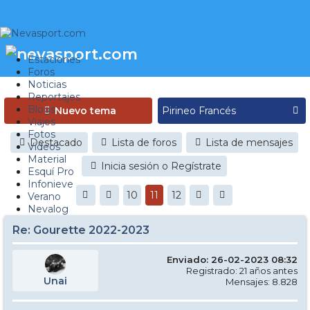
Estaciones
Foros
Noticias
Reportajes
Blogs
Nuevo tema
Viajes
Fotos
Destacado
Lista de foros
Lista de mensajes
Videos
Material
Inicia sesión o Regístrate
Esquí Pro
Infonieve
10
11
12
Verano
Nevalog
Re: Gourette 2022-2023
Enviado: 26-02-2023 08:32
Registrado: 21 años antes
Unai
Mensajes: 8.828