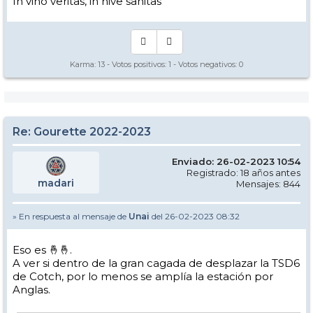
In vino veritas, in nive sanitas
www.le64.fr
Jean-Pierre MIRANDE
Conseiller départemental du canton de la Montagne basque
Vice-président en charge des politiques de la montagne et de la
coopération transfrontalière
Délégué au plan montagne - Délégué aux relations avec la Navarre
Karma:
13
- Votos positivos:
1
- Votos negativos:
0
Re: Gourette 2022-2023
Enviado: 26-02-2023 10:54
Registrado: 18 años antes
madari
Mensajes: 844
» En respuesta al mensaje de
Unai
del 26-02-2023 08:32
Eso es 🤞🤞.
A ver si dentro de la gran cagada de desplazar la TSD6
de Cotch, por lo menos se amplía la estación por
Anglas.