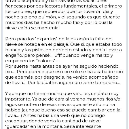
un año aceptable y han salvado las vacaciones
francesas por dos factores fundamentales, el primero
los cañones, que recuerdos que los tuvieron día y
noche a pleno pulmón, y el segundo es que durante
muchos días ha hecho mucho frio y por lo cual la
nieve caída se mantenía.
Pero para los "expertos" de la estación la falta de
nieve se notaba en el paisaje. Que si, que estaba todo
blanco y las pistas en perfecto estado y podía llevar a
engaño, pero pensé.... ufff cuando venga marzo y
empiecen los "calores"....
Por suerte hasta antes de ayer ha seguido haciendo
frio.... Pero parece que eso no solo se ha acabado sino
que además, por desgracia, ha venido acompañado
de lluvia.... Por lo cual le auguro un cierre temprano....
Y aunque no tiene mucho que ver.... es un dato muy
importante. Ya que de cara al verano muchos rios y/o
lagos se nutren de esas nieves que este año no ha
habido (aunque bueno eso se puede cambiar con la
lluvia.... ) Antes había una web que no consigo
encontrar, donde venia la cantidad de nieve
"guardada" en la montaña. Seria interesante