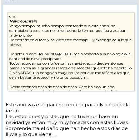
Cita
Newmountain
Vengo tiempo, mucho tiempo, pensando que este año si no
cambiaba la cosa, que no lo ha hecho, la temporada iba a acabar
muy pronto.
He entrado en el foro y he visto este mensaje.... y expongo aquí lo que
pienso.
Ha sido un año TREMENDAMENTE malo respecto a la nivología o la
cantidad de nieve precipitada.
Todos recordamos como fueron las navidades... y desde entonces
hasta ahora así a grandes rasgos creo recordar que solo ha habido 1 o
2 NEVADAS. (Lo pongo en mayusculas por que me refiero a las que
dejan bastante espesor y no unos pocos cm...
Desde entonces nada de nada de nada. Pero ha sido un año
aceptable y han salvado las vacaciones francesas por dos factores
fundamentales, el primero los cañones, que recuerdos que los
tuvieron día y noche a pleno pulmón, y el segundo es que durante
Este año va a ser para recordar o para olvidar toda la
muchos días ha hecho mucho frio y por lo cual la nieve caída se
razón.
mantenía.
Las estaciones y pistas que no tuvieron base en
Pero para los "expertos" de la estación la falta de nieve se notaba en el
navidad ya están muy muy tocadas con estas lluvias.
paisaje. Que si, que estaba todo blanco y las pistas en perfecto estado
Sorprendente el daño que han hecho estos días de
y podía llevar a engaño, pero pensé.... ufff cuando venga marzo y
lluvia y lo que viene.....
empiecen los "calores"....
Por suerte hasta antes de ayer ha seguido haciendo frio.... Pero