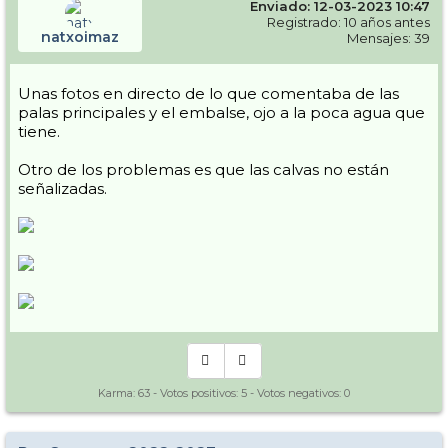
Enviado: 12-03-2023 10:47
que este año no ha habido (aunque bueno eso se puede cambiar con
la lluvia.... ) Antes había una web que no consigo encontrar, donde
Registrado: 10 años antes
natxoimaz
venia la cantidad de nieve "guardada" en la montaña. Seria
Mensajes: 39
interesante compararla...
Resumen que o mucho cambian las cosas o cierran antes de tiempo.
Unas fotos en directo de lo que comentaba de las
(Y no solo Gourette ojo)
palas principales y el embalse, ojo a la poca agua que
Edito: A modo de ejemplo, en infonieve viene la comparativa de los
tiene.
partes de nieve de los últimos años, y aunque no es a eso a lo que me
refiero si tomamos como ejemplo Cauterets (una de las que mas
Otro de los problemas es que las calvas no están
nieve pilla, si no la que mas) en la comparativa, que permite ver los
señalizadas.
últimos 14 años, este es el peor.... Y el resto por ahí andan....
Karma:
63
- Votos positivos:
5
- Votos negativos:
0