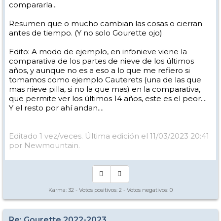
compararla...
Resumen que o mucho cambian las cosas o cierran
antes de tiempo. (Y no solo Gourette ojo)
Edito: A modo de ejemplo, en infonieve viene la
comparativa de los partes de nieve de los últimos
años, y aunque no es a eso a lo que me refiero si
tomamos como ejemplo Cauterets (una de las que
mas nieve pilla, si no la que mas) en la comparativa,
que permite ver los últimos 14 años, este es el peor....
Y el resto por ahí andan....
Editado 1 vez/veces. Última edición el 11/03/2023 20:41
por Newmountain.
Karma:
32
- Votos positivos:
2
- Votos negativos:
0
Re: Gourette 2022-2023