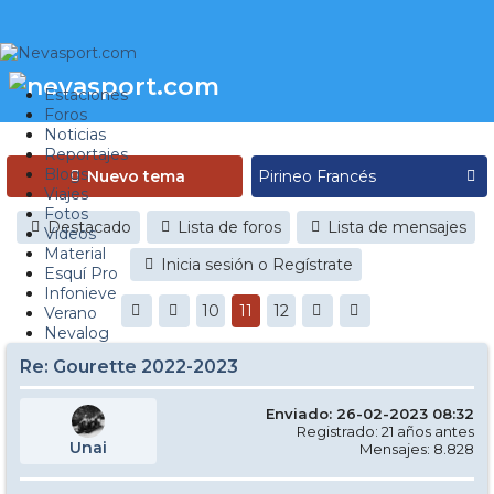
Estaciones
Foros
Noticias
Reportajes
Blogs
Nuevo tema
Viajes
Fotos
Destacado
Lista de foros
Lista de mensajes
Videos
Material
Inicia sesión o Regístrate
Esquí Pro
Infonieve
10
11
12
Verano
Nevalog
Re: Gourette 2022-2023
Enviado: 26-02-2023 08:32
Registrado: 21 años antes
Unai
Mensajes: 8.828