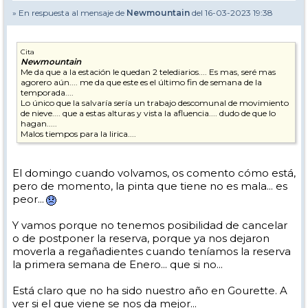
» En respuesta al mensaje de
Newmountain
del 16-03-2023 19:38
Cita
Newmountain
Me da que a la estación le quedan 2 telediarios.... Es mas, seré mas
agorero aún.... me da que este es el último fin de semana de la
temporada....
Lo único que la salvaría sería un trabajo descomunal de movimiento
de nieve.... que a estas alturas y vista la afluencia.... dudo de que lo
hagan.....
Malos tiempos para la lirica....
El domingo cuando volvamos, os comento cómo está,
pero de momento, la pinta que tiene no es mala... es
peor...
Y vamos porque no tenemos posibilidad de cancelar
o de postponer la reserva, porque ya nos dejaron
moverla a regañadientes cuando teníamos la reserva
la primera semana de Enero... que si no...
Está claro que no ha sido nuestro año en Gourette. A
ver si el que viene se nos da mejor...