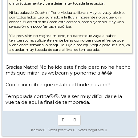
día prácticamente y va a dejar muy tocada la estación.
Ni las palas de Cotch ni Pène Medaa se libran. Hay calvas y piedras
por todos lados. Eso, sumado a la lluvia incesante no os quiero ni
contar. El arrastre de Cotch está cerrado, como ejemplo. Hay una
sensación un poco fantasmagórica.
Y la previsión no mejora mucho, no parece que vaya a haber
temperaturas suficientemente bajas como para que el frente que
viene entre semana lo maquille. Ojalá me equivoque porque si no, va
a quedar muy tocada de cara al final de temporada.
Gracias Natxo! No he ido este finde pero no he hecho
más que mirar las webcam y ponerme a 😭😭.
Con lo increíble que estaba el finde pasado!!!
Temporada cortita😥😥. Va a ser muy difícil darle la
vuelta de aquí a final de temporada.
Karma:
0
- Votos positivos:
0
- Votos negativos:
0