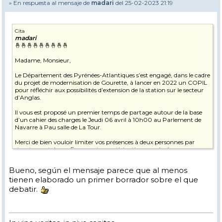
» En respuesta al mensaje de
madari
del 25-02-2023 21:19
Cita
madari
🤞🤞🤞🤞🤞🤞🤞🤞🤞
Madame, Monsieur,
Le Département des Pyrénées-Atlantiques s’est engagé, dans le cadre
du projet de modernisation de Gourette, à lancer en 2022 un COPIL
pour réfléchir aux possibilités d’extension de la station sur le secteur
d’Anglas.
Il vous est proposé un premier temps de partage autour de la base
d’un cahier des charges le Jeudi 06 avril à 10h00 au Parlement de
Navarre à Pau salle de La Tour.
Merci de bien vouloir limiter vos présences à deux personnes par
structures et de confirmer votre participation auprès de mon
assistante par mail à
sophie.baert@le64.fr
Bueno, según el mensaje parece que al menos
Comptant sur votre présence,
tienen elaborado un primer borrador sobre el que
Recevez, Madame, Monsieur, mes cordiales salutations.
debatir.
image001.png