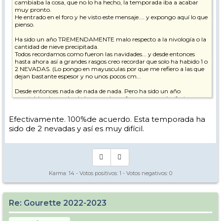
cambiaba la cosa, que no lo ha hecho, la temporada iba a acabar
muy pronto.
He entrado en el foro y he visto este mensaje.... y expongo aquí lo que
pienso.
Ha sido un año TREMENDAMENTE malo respecto a la nivología o la
cantidad de nieve precipitada.
Todos recordamos como fueron las navidades... y desde entonces
hasta ahora así a grandes rasgos creo recordar que solo ha habido 1 o
2 NEVADAS. (Lo pongo en mayusculas por que me refiero a las que
dejan bastante espesor y no unos pocos cm...
Desde entonces nada de nada de nada. Pero ha sido un año
aceptable y han salvado las vacaciones francesas por dos factores
fundamentales, el primero los cañones, que recuerdos que los
tuvieron día y noche a pleno pulmón, y el segundo es que durante
Efectivamente. 100%de acuerdo. Esta temporada ha
muchos días ha hecho mucho frio y por lo cual la nieve caída se
sido de 2 nevadas y así es muy difícil.
mantenía.
Pero para los "expertos" de la estación la falta de nieve se notaba en el
paisaje. Que si, que estaba todo blanco y las pistas en perfecto estado
y podía llevar a engaño, pero pensé.... ufff cuando venga marzo y
empiecen los "calores"....
Por suerte hasta antes de ayer ha seguido haciendo frio.... Pero
Karma:
14
- Votos positivos:
1
- Votos negativos:
0
parece que eso no solo se ha acabado sino que además, por desgracia,
ha venido acompañado de lluvia.... Por lo cual le auguro un cierre
temprano....
Re: Gourette 2022-2023
Y aunque no tiene mucho que ver.... es un dato muy importante. Ya
que de cara al verano muchos rios y/o lagos se nutren de esas nieves