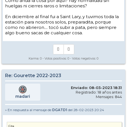
Como anda la cosa por aquí? hay normalidad sin
huelgas ni cierres raros o limitaciones?
En diciembre al final fui a Saint Lary, y tuvimos toda la
estación para nosotros solos, preparadita, porque
como no abrieron.... tocó subir a pata, pero siempre
algo bueno sacas de cualquier cosa.
Karma:
0
- Votos positivos:
0
- Votos negativos:
0
Re: Gourette 2022-2023
Enviado: 08-03-2023 18:31
Registrado: 18 años antes
madari
Mensajes: 844
» En respuesta al mensaje de
DGATD1
del 28-02-2023 20:24
Cita