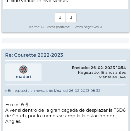
In vino veritas, in nive sanitas
www.le64.fr
Jean-Pierre MIRANDE
Conseiller départemental du canton de la Montagne basque
Vice-président en charge des politiques de la montagne et de la
coopération transfrontalière
Délégué au plan montagne - Délégué aux relations avec la Navarre
Karma:
13
- Votos positivos:
1
- Votos negativos:
0
Re: Gourette 2022-2023
Enviado: 26-02-2023 10:54
Registrado: 18 años antes
madari
Mensajes: 844
» En respuesta al mensaje de
Unai
del 26-02-2023 08:32
Eso es 🤞🤞.
A ver si dentro de la gran cagada de desplazar la TSD6
de Cotch, por lo menos se amplía la estación por
Anglas.