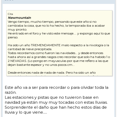
Cita
Newmountain
Vengo tiempo, mucho tiempo, pensando que este año si no
cambiaba la cosa, que no lo ha hecho, la temporada iba a acabar
muy pronto.
He entrado en el foro y he visto este mensaje.... y expongo aquí lo que
pienso.
Ha sido un año TREMENDAMENTE malo respecto a la nivología o la
cantidad de nieve precipitada.
Todos recordamos como fueron las navidades... y desde entonces
hasta ahora así a grandes rasgos creo recordar que solo ha habido 1 o
2 NEVADAS. (Lo pongo en mayusculas por que me refiero a las que
dejan bastante espesor y no unos pocos cm...
Desde entonces nada de nada de nada. Pero ha sido un año
aceptable y han salvado las vacaciones francesas por dos factores
fundamentales, el primero los cañones, que recuerdos que los
tuvieron día y noche a pleno pulmón, y el segundo es que durante
Este año va a ser para recordar o para olvidar toda la
muchos días ha hecho mucho frio y por lo cual la nieve caída se
razón.
mantenía.
Las estaciones y pistas que no tuvieron base en
Pero para los "expertos" de la estación la falta de nieve se notaba en el
navidad ya están muy muy tocadas con estas lluvias.
paisaje. Que si, que estaba todo blanco y las pistas en perfecto estado
Sorprendente el daño que han hecho estos días de
y podía llevar a engaño, pero pensé.... ufff cuando venga marzo y
lluvia y lo que viene.....
empiecen los "calores"....
Por suerte hasta antes de ayer ha seguido haciendo frio.... Pero