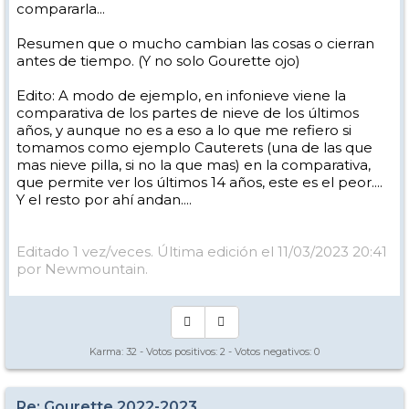
compararla...
Resumen que o mucho cambian las cosas o cierran
antes de tiempo. (Y no solo Gourette ojo)
Edito: A modo de ejemplo, en infonieve viene la
comparativa de los partes de nieve de los últimos
años, y aunque no es a eso a lo que me refiero si
tomamos como ejemplo Cauterets (una de las que
mas nieve pilla, si no la que mas) en la comparativa,
que permite ver los últimos 14 años, este es el peor....
Y el resto por ahí andan....
Editado 1 vez/veces. Última edición el 11/03/2023 20:41
por Newmountain.
Karma:
32
- Votos positivos:
2
- Votos negativos:
0
Re: Gourette 2022-2023