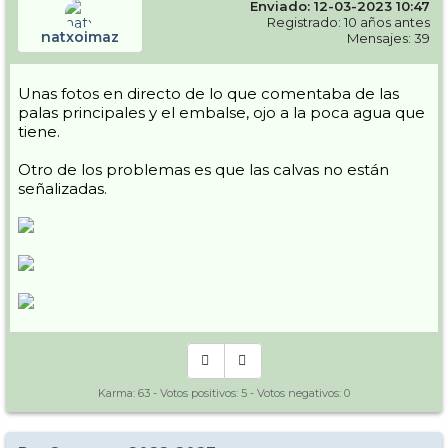
Enviado: 12-03-2023 10:47
que este año no ha habido (aunque bueno eso se puede cambiar con
la lluvia.... ) Antes había una web que no consigo encontrar, donde
Registrado: 10 años antes
natxoimaz
venia la cantidad de nieve "guardada" en la montaña. Seria
Mensajes: 39
interesante compararla...
Resumen que o mucho cambian las cosas o cierran antes de tiempo.
Unas fotos en directo de lo que comentaba de las
(Y no solo Gourette ojo)
palas principales y el embalse, ojo a la poca agua que
Edito: A modo de ejemplo, en infonieve viene la comparativa de los
tiene.
partes de nieve de los últimos años, y aunque no es a eso a lo que me
refiero si tomamos como ejemplo Cauterets (una de las que mas
Otro de los problemas es que las calvas no están
nieve pilla, si no la que mas) en la comparativa, que permite ver los
señalizadas.
últimos 14 años, este es el peor.... Y el resto por ahí andan....
Karma:
63
- Votos positivos:
5
- Votos negativos:
0