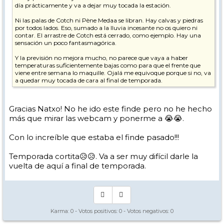
día prácticamente y va a dejar muy tocada la estación.
Ni las palas de Cotch ni Pène Medaa se libran. Hay calvas y piedras
por todos lados. Eso, sumado a la lluvia incesante no os quiero ni
contar. El arrastre de Cotch está cerrado, como ejemplo. Hay una
sensación un poco fantasmagórica.
Y la previsión no mejora mucho, no parece que vaya a haber
temperaturas suficientemente bajas como para que el frente que
viene entre semana lo maquille. Ojalá me equivoque porque si no, va
a quedar muy tocada de cara al final de temporada.
Gracias Natxo! No he ido este finde pero no he hecho
más que mirar las webcam y ponerme a 😭😭.
Con lo increíble que estaba el finde pasado!!!
Temporada cortita😥😥. Va a ser muy difícil darle la
vuelta de aquí a final de temporada.
Karma:
0
- Votos positivos:
0
- Votos negativos:
0