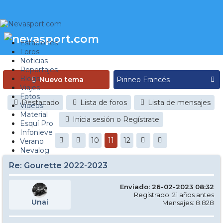
Estaciones
Foros
Noticias
Reportajes
Blogs
Nuevo tema
Viajes
Fotos
Destacado
Lista de foros
Lista de mensajes
Videos
Material
Inicia sesión o Regístrate
Esquí Pro
Infonieve
10
11
12
Verano
Nevalog
Re: Gourette 2022-2023
Enviado: 26-02-2023 08:32
Registrado: 21 años antes
Unai
Mensajes: 8.828