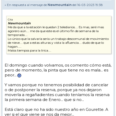
» En respuesta al mensaje de
Newmountain
del 16-03-2023 19:38
Cita
Newmountain
Me da que a la estación le quedan 2 telediarios.... Es mas, seré mas
agorero aún.... me da que este es el último fin de semana de la
temporada....
Lo único que la salvaría sería un trabajo descomunal de movimiento
de nieve.... que a estas alturas y vista la afluencia.... dudo de que lo
hagan.....
Malos tiempos para la lirica....
El domingo cuando volvamos, os comento cómo está,
pero de momento, la pinta que tiene no es mala... es
peor...
Y vamos porque no tenemos posibilidad de cancelar
o de postponer la reserva, porque ya nos dejaron
moverla a regañadientes cuando teníamos la reserva
la primera semana de Enero... que si no...
Está claro que no ha sido nuestro año en Gourette. A
ver si el que viene se nos da mejor...