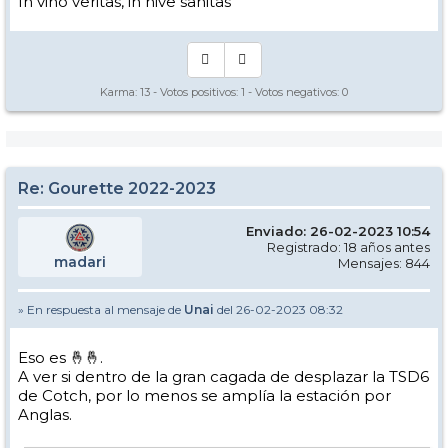
In vino veritas, in nive sanitas
www.le64.fr
Jean-Pierre MIRANDE
Conseiller départemental du canton de la Montagne basque
Vice-président en charge des politiques de la montagne et de la
coopération transfrontalière
Délégué au plan montagne - Délégué aux relations avec la Navarre
Karma:
13
- Votos positivos:
1
- Votos negativos:
0
Re: Gourette 2022-2023
Enviado: 26-02-2023 10:54
Registrado: 18 años antes
madari
Mensajes: 844
» En respuesta al mensaje de
Unai
del 26-02-2023 08:32
Eso es 🤞🤞.
A ver si dentro de la gran cagada de desplazar la TSD6
de Cotch, por lo menos se amplía la estación por
Anglas.