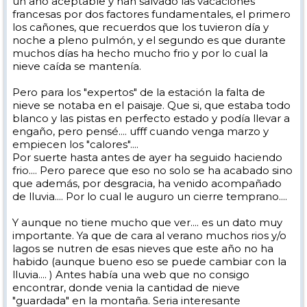
un año aceptable y han salvado las vacaciones
francesas por dos factores fundamentales, el primero
los cañones, que recuerdos que los tuvieron día y
noche a pleno pulmón, y el segundo es que durante
muchos días ha hecho mucho frio y por lo cual la
nieve caída se mantenía.
Pero para los "expertos" de la estación la falta de
nieve se notaba en el paisaje. Que si, que estaba todo
blanco y las pistas en perfecto estado y podía llevar a
engaño, pero pensé.... ufff cuando venga marzo y
empiecen los "calores"....
Por suerte hasta antes de ayer ha seguido haciendo
frio.... Pero parece que eso no solo se ha acabado sino
que además, por desgracia, ha venido acompañado
de lluvia.... Por lo cual le auguro un cierre temprano....
Y aunque no tiene mucho que ver.... es un dato muy
importante. Ya que de cara al verano muchos rios y/o
lagos se nutren de esas nieves que este año no ha
habido (aunque bueno eso se puede cambiar con la
lluvia.... ) Antes había una web que no consigo
encontrar, donde venia la cantidad de nieve
"guardada" en la montaña. Seria interesante