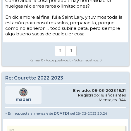
Como anda la cosa por aquí? hay normalidad sin
huelgas ni cierres raros o limitaciones?
En diciembre al final fui a Saint Lary, y tuvimos toda la
estación para nosotros solos, preparadita, porque
como no abrieron.... tocó subir a pata, pero siempre
algo bueno sacas de cualquier cosa.
Karma:
0
- Votos positivos:
0
- Votos negativos:
0
Re: Gourette 2022-2023
Enviado: 08-03-2023 18:31
Registrado: 18 años antes
madari
Mensajes: 844
» En respuesta al mensaje de
DGATD1
del 28-02-2023 20:24
Cita