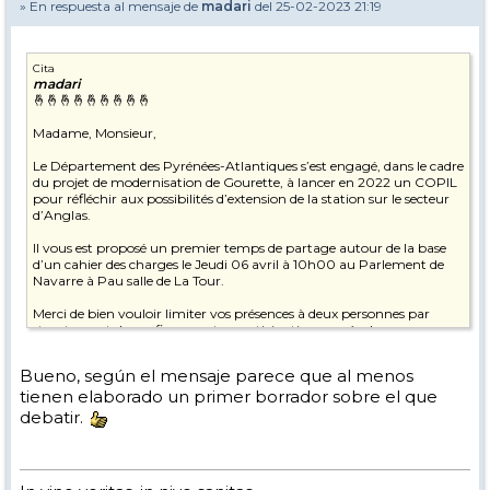
» En respuesta al mensaje de
madari
del 25-02-2023 21:19
Cita
madari
🤞🤞🤞🤞🤞🤞🤞🤞🤞
Madame, Monsieur,
Le Département des Pyrénées-Atlantiques s’est engagé, dans le cadre
du projet de modernisation de Gourette, à lancer en 2022 un COPIL
pour réfléchir aux possibilités d’extension de la station sur le secteur
d’Anglas.
Il vous est proposé un premier temps de partage autour de la base
d’un cahier des charges le Jeudi 06 avril à 10h00 au Parlement de
Navarre à Pau salle de La Tour.
Merci de bien vouloir limiter vos présences à deux personnes par
structures et de confirmer votre participation auprès de mon
assistante par mail à
sophie.baert@le64.fr
Bueno, según el mensaje parece que al menos
Comptant sur votre présence,
tienen elaborado un primer borrador sobre el que
Recevez, Madame, Monsieur, mes cordiales salutations.
debatir.
image001.png