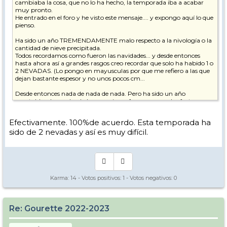
cambiaba la cosa, que no lo ha hecho, la temporada iba a acabar
muy pronto.
He entrado en el foro y he visto este mensaje.... y expongo aquí lo que
pienso.
Ha sido un año TREMENDAMENTE malo respecto a la nivología o la
cantidad de nieve precipitada.
Todos recordamos como fueron las navidades... y desde entonces
hasta ahora así a grandes rasgos creo recordar que solo ha habido 1 o
2 NEVADAS. (Lo pongo en mayusculas por que me refiero a las que
dejan bastante espesor y no unos pocos cm...
Desde entonces nada de nada de nada. Pero ha sido un año
aceptable y han salvado las vacaciones francesas por dos factores
fundamentales, el primero los cañones, que recuerdos que los
tuvieron día y noche a pleno pulmón, y el segundo es que durante
Efectivamente. 100%de acuerdo. Esta temporada ha
muchos días ha hecho mucho frio y por lo cual la nieve caída se
sido de 2 nevadas y así es muy difícil.
mantenía.
Pero para los "expertos" de la estación la falta de nieve se notaba en el
paisaje. Que si, que estaba todo blanco y las pistas en perfecto estado
y podía llevar a engaño, pero pensé.... ufff cuando venga marzo y
empiecen los "calores"....
Por suerte hasta antes de ayer ha seguido haciendo frio.... Pero
Karma:
14
- Votos positivos:
1
- Votos negativos:
0
parece que eso no solo se ha acabado sino que además, por desgracia,
ha venido acompañado de lluvia.... Por lo cual le auguro un cierre
temprano....
Re: Gourette 2022-2023
Y aunque no tiene mucho que ver.... es un dato muy importante. Ya
que de cara al verano muchos rios y/o lagos se nutren de esas nieves