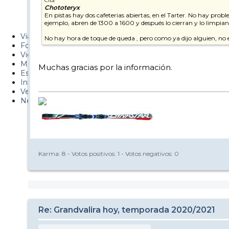
Cita
Chototeryx
Metiendo Cantos
En pistas hay dos cafeterias abiertas, en el Tarter. No hay prob
ejemplo, abren de 1300 a 1600 y después lo cierran y lo limpian,
PUCAF - Blog
Viajes
No hay hora de toque de queda , pero como ya dijo alguien, no
Fotos
Videos
Material
Muchas gracias por la información.
Esquí Pro
Infonieve
Verano
Nevalog
Karma:
8
- Votos positivos:
1
- Votos negativos:
0
Re: Grandvalira hoy, temporada 2020/2021