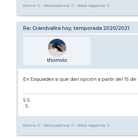
Karma:
0
- Votos positivos:
0
- Votos negativos:
0
Re: Grandvalira hoy, temporada 2020/2021
thomvic
En Esquiades si que dan opción a partir del 15 de 
S S
. S .
Karma:
0
- Votos positivos:
0
- Votos negativos:
0