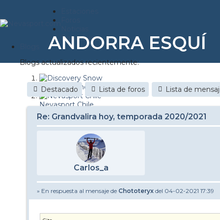
Estaciones
Foros
Noticias
ANDORRA ESQUÍ
Reportajes
Blogs
Blogs actualizados recientemente:
Discovery Snow
Destacado
Lista de foros
Lista de mensa
Nevasport Chile
Re: Grandvalira hoy, temporada 2020/2021
Esquiaryviajar.com
nevasport blog
Brasil
Carlos_a
It's a powder da
» En respuesta al mensaje de
Chototeryx
del 04-02-2021 17:39
Diario de un friki
Revista NIX