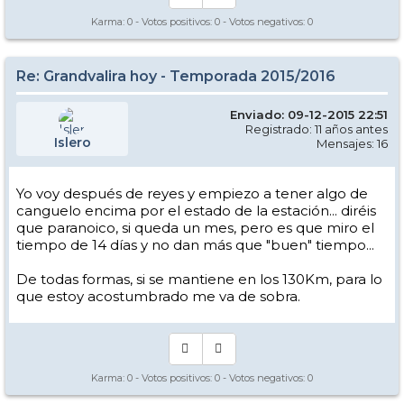
Por cierto, yo subo este viernes sí o sí.... mal que le pese a alguno.
Karma:
0
- Votos positivos:
0
- Votos negativos:
0
Reportan 3 cm de nieve nueva de ayer. A los que os quejáis, deciros
que eso no tapa vuestras famosas piedras, así que mejor no subáis y
quedaros haciendo un poco de turismo este finde!!!
Re: Grandvalira hoy - Temporada 2015/2016
Enviado: 09-12-2015 22:51
Registrado: 11 años antes
Islero
Mensajes: 16
Yo voy después de reyes y empiezo a tener algo de
canguelo encima por el estado de la estación... diréis
que paranoico, si queda un mes, pero es que miro el
tiempo de 14 días y no dan más que "buen" tiempo...
De todas formas, si se mantiene en los 130Km, para lo
que estoy acostumbrado me va de sobra.
Karma:
0
- Votos positivos:
0
- Votos negativos:
0