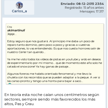
Enviado: 08-12-2015 23:54
Registrado: 15 años antes
Carlos_a
Mensajes: 17.317
Cita
skimartinuli
Jejeje...
Estoy seguro que nos gustará. Al principio me daba un poco de
reparo tanto dominio, pero poco a poco y gracias a vuestras
aportaciones, lo vas entendiendo. Es que nos cuesta horrores salir de
nuestro Cerler tan querido...
Ya me he visto todos los vídeos de pistas en youtube y ardo en deseos
de experimentarlo por mí mismo... que de momento este año solo he
catado el snowzone! Ya hay ganas de paisaje...
Algunos foreros me habéis orientado fenomenal y me llevo la
chuleta con los recorridos que se pueden adaptar a la peque. A ver si
las canso pronto y tengo una horita para bajar a saco...
Veo en las webcam cuatro copos de nieve en las mesas de las
En teoría esta noche caían unos centímetros según
cafeterías o es mi imaginación?
sectores, siempre siendo más favorecidos los más
altos, Pas y Grau.