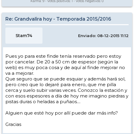
Karma:
9
- Votos positivos:
1
- Votos negativos:
0
Re: Grandvalira hoy - Temporada 2015/2016
Stam74
Enviado: 08-12-2015 11:12
Pues yo para este finde tenía reservado pero estoy
por cancelar. De 20 a 50 cm de espesor (según la
web) es muy poca cosa y de aquí al finde mejorar no
va a mejorar.
Que seguro que se puede esquiar y además hará sol,
pero creo que lo dejaré para enero, que me pilla
cerca y suelo subir varias veces. Conozco la estación y
con esos espesores a día de hoy me imagino piedras y
pistas duras o heladas a puñaos....
Alguien que esté hoy por allí puede dar más info?
Gracias