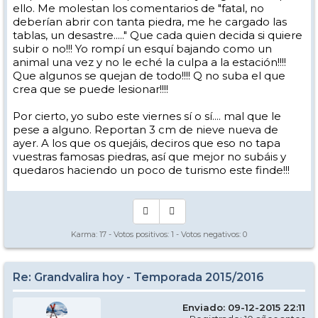
ello. Me molestan los comentarios de "fatal, no
deberían abrir con tanta piedra, me he cargado las
tablas, un desastre....." Que cada quien decida si quiere
subir o no!!! Yo rompí un esquí bajando como un
animal una vez y no le eché la culpa a la estación!!!!
Que algunos se quejan de todo!!!! Q no suba el que
crea que se puede lesionar!!!!
Por cierto, yo subo este viernes sí o sí.... mal que le
pese a alguno. Reportan 3 cm de nieve nueva de
ayer. A los que os quejáis, deciros que eso no tapa
vuestras famosas piedras, así que mejor no subáis y
quedaros haciendo un poco de turismo este finde!!!
Karma:
17
- Votos positivos:
1
- Votos negativos:
0
Re: Grandvalira hoy - Temporada 2015/2016
Enviado: 09-12-2015 22:11