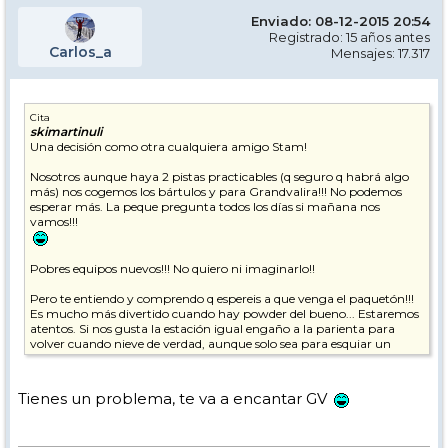
Enviado: 08-12-2015 20:54
Registrado: 15 años antes
Carlos_a
Mensajes: 17.317
Cita
skimartinuli
Una decisión como otra cualquiera amigo Stam!
Nosotros aunque haya 2 pistas practicables (q seguro q habrá algo
más) nos cogemos los bártulos y para Grandvalira!!! No podemos
esperar más. La peque pregunta todos los días si mañana nos
vamos!!!
Pobres equipos nuevos!!! No quiero ni imaginarlo!!
Pero te entiendo y comprendo q espereis a que venga el paquetón!!!
Es mucho más divertido cuando hay powder del bueno... Estaremos
atentos. Si nos gusta la estación igual engaño a la parienta para
volver cuando nieve de verdad, aunque solo sea para esquiar un
sábado y la mañana del Domingo. Un poco paliza, pero ya no habrá
días de vacas hasta semana santa.
:
Tienes un problema, te va a encantar GV
A ver si esos cuatro copos q van a caer esta noche arreglan algo.
Quien sabe, igual deja un par de cms y hoy por hoy todo cuenta!!!