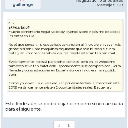
Registrado: 10 años antes
guillemgv
Mensajes: 320
Cita
skimartinuli
Mucho comentario negativo estoy leyendo sobre el pésimo estado de
las pistas en GV.
No sé que pensar.... si es que los que ya están allí no quieren vaya más
gente; o si son unas máquinas esquiando que sólo buscan el fuera
pista y ahí rompen las tablas; o si realmente está tan tan tan mal....
Evidentemente, no está para echar cohetes, pero en las webcams
tampoco se ve tan patético!!! Especialmente si se compara con Sierra
Nevada y otras estaciones en España donde ni siquiera han podido
abrir.
Como yo lo veo.... si quiere esquiar por estas fechas (al menos en este
2015) ya únicamente existen 2 oportunidades reales: Baqueira y
Andorra.
Sepamos reconocer que tiene mérito que podamos esquiar con lo
Este finde aún se podrá bajar bien pero si no cae nada
poco que ha caído y alegrémonos por ello. Me molestan los
para el siguiente...
comentarios de "fatal, no deberían abrir con tanta piedra, me he
cargado las tablas, un desastre....." Que cada quien decida si quiere
subir o no!!! Yo rompí un esquí bajando como un animal una vez y
no le eché la culpa a la estación!!!! Que algunos se quejan de todo!!!! Q
no suba el que crea que se puede lesionar!!!!