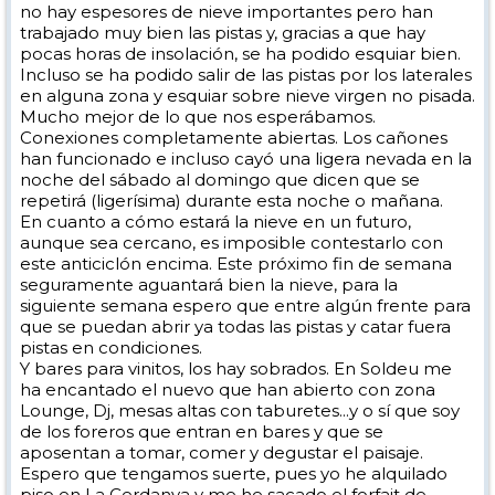
no hay espesores de nieve importantes pero han
trabajado muy bien las pistas y, gracias a que hay
pocas horas de insolación, se ha podido esquiar bien.
Incluso se ha podido salir de las pistas por los laterales
en alguna zona y esquiar sobre nieve virgen no pisada.
Mucho mejor de lo que nos esperábamos.
Conexiones completamente abiertas. Los cañones
han funcionado e incluso cayó una ligera nevada en la
noche del sábado al domingo que dicen que se
repetirá (ligerísima) durante esta noche o mañana.
En cuanto a cómo estará la nieve en un futuro,
aunque sea cercano, es imposible contestarlo con
este anticiclón encima. Este próximo fin de semana
seguramente aguantará bien la nieve, para la
siguiente semana espero que entre algún frente para
que se puedan abrir ya todas las pistas y catar fuera
pistas en condiciones.
Y bares para vinitos, los hay sobrados. En Soldeu me
ha encantado el nuevo que han abierto con zona
Lounge, Dj, mesas altas con taburetes...y o sí que soy
de los foreros que entran en bares y que se
aposentan a tomar, comer y degustar el paisaje.
Espero que tengamos suerte, pues yo he alquilado
piso en La Cerdanya y me he sacado el forfait de