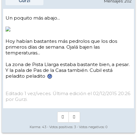
Gurzi
Mensajes: 202
Un poquito más abajo...
Hoy habían bastantes más pedrolos que los dos
primeros días de semana. Ojalá bajen las
temperaturas...
La zona de Pista Llarga estaba bastante bien, a pesar.
Y la pala de Pas de la Casa también. Cubil está
peladito peladito
Editado 1 vez/veces. Última edición el 02/12/2015 20:26
por Gurzi.
Karma:
43
- Votos positivos:
3
- Votos negativos:
0