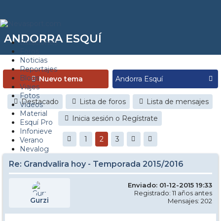
ANDORRA ESQUÍ
Estaciones
Foros
Noticias
Reportajes
Blogs
Nuevo tema
Viajes
Fotos
Destacado
Lista de foros
Lista de mensajes
Videos
Material
Inicia sesión o Regístrate
Esquí Pro
Infonieve
1
2
3
Verano
Nevalog
Re: Grandvalira hoy - Temporada 2015/2016
Enviado: 01-12-2015 19:33
Registrado: 11 años antes
Gurzi
Mensajes: 202