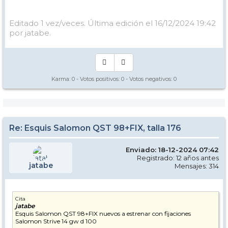
Editado 1 vez/veces. Última edición el 16/12/2024 19:42
por jatabe.
Karma:
0
- Votos positivos:
0
- Votos negativos:
0
Re: Esquis Salomon QST 98+FIX, talla 176
Enviado: 18-12-2024 07:42
Registrado: 12 años antes
jatabe
Mensajes: 314
Cita
jatabe
Esquis Salomon QST 98+FIX nuevos a estrenar con fijaciones
Salomon Strive 14 gw d 100