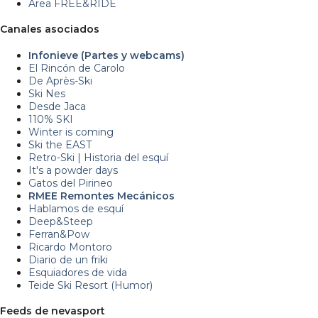
Area FREE&RIDE
Canales asociados
Infonieve (Partes y webcams)
El Rincón de Carolo
De Après-Ski
Ski Nes
Desde Jaca
110% SKI
Winter is coming
Ski the EAST
Retro-Ski | Historia del esquí
It's a powder days
Gatos del Pirineo
RMEE Remontes Mecánicos
Hablamos de esquí
Deep&Steep
Ferran&Pow
Ricardo Montoro
Diario de un friki
Esquiadores de vida
Teide Ski Resort (Humor)
Feeds de nevasport