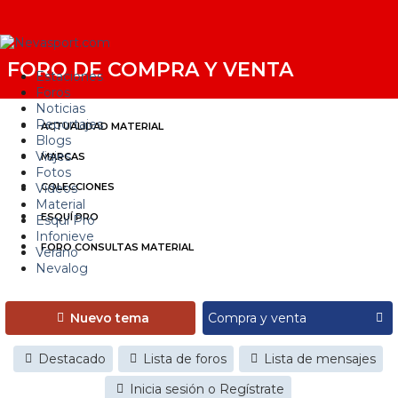
FORO DE COMPRA Y VENTA
Estaciones
Foros
Noticias
Reportajes
ACTUALIDAD MATERIAL
Blogs
Viajes
MARCAS
Fotos
Videos
COLECCIONES
Material
ESQUÍ PRO
Esquí Pro
Infonieve
FORO CONSULTAS MATERIAL
Verano
Nevalog
Nuevo tema
Destacado
Lista de foros
Lista de mensajes
Inicia sesión o Regístrate