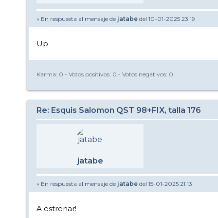
» En respuesta al mensaje de
jatabe
del 10-01-2025 23:19
Up
Karma:
0
- Votos positivos:
0
- Votos negativos:
0
Re: Esquis Salomon QST 98+FIX, talla 176
jatabe
» En respuesta al mensaje de
jatabe
del 15-01-2025 21:13
A estrenar!