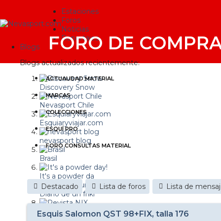
Estaciones
Foros
Noticias
FORO DE COMPRA
Reportajes
Blogs
Blogs actualizados recientemente:
ACTUALIDAD MATERIAL
Discovery Snow
MARCAS
Nevasport Chile
COLECCIONES
Esquiaryviajar.com
ESQUÍ PRO
nevasport blog
FORO CONSULTAS MATERIAL
Brasil
It's a powder da
Destacado
Lista de foros
Lista de mensa
Diario de un friki
Revista NIX
Esquis Salomon QST 98+FIX, talla 176