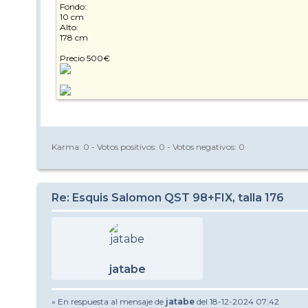
Fondo:
10 cm
Alto:
178 cm
Precio 500€
Karma:
0
- Votos positivos:
0
- Votos negativos:
0
Re: Esquis Salomon QST 98+FIX, talla 176
jatabe
» En respuesta al mensaje de
jatabe
del 18-12-2024 07:42