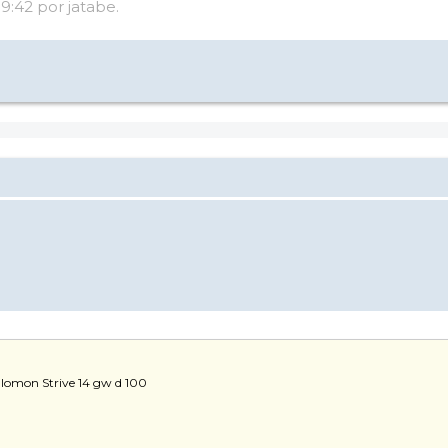
19:42 por jatabe.
alomon Strive 14 gw d 100