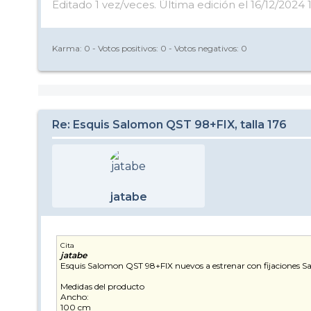
Editado 1 vez/veces. Última edición el 16/12/2024 
Karma:
0
- Votos positivos:
0
- Votos negativos:
0
Re: Esquis Salomon QST 98+FIX, talla 176
jatabe
Cita
jatabe
Esquis Salomon QST 98+FIX nuevos a estrenar con fijaciones S
Medidas del producto
Ancho:
100 cm