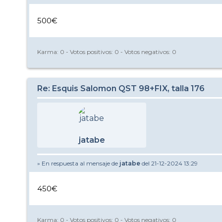
500€
Karma:
0
- Votos positivos:
0
- Votos negativos:
0
Re: Esquis Salomon QST 98+FIX, talla 176
jatabe
» En respuesta al mensaje de
jatabe
del 21-12-2024 13:29
450€
Karma:
0
- Votos positivos:
0
- Votos negativos:
0