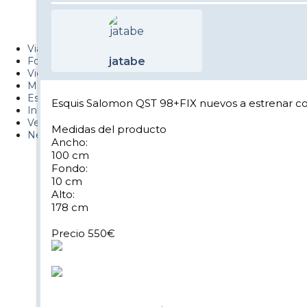
Metiendo Cantos
PUCAF - Blog
Viajes
Fotos
jatabe
Videos
Material
Esquí Pro
Esquis Salomon QST 98+FIX nuevos a estrenar con
Infonieve
Verano
Medidas del producto
Nevalog
Ancho:
100 cm
Fondo:
10 cm
Alto:
178 cm
Precio 550€