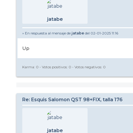
jatabe
» En respuesta al mensaje de
jatabe
del 02-01-2025 11:16
Up
Karma:
0
- Votos positivos:
0
- Votos negativos:
0
Re: Esquis Salomon QST 98+FIX, talla 176
jatabe