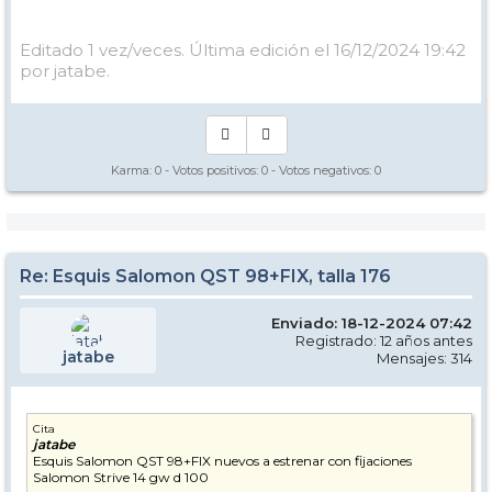
Editado 1 vez/veces. Última edición el 16/12/2024 19:42
por jatabe.
Karma:
0
- Votos positivos:
0
- Votos negativos:
0
Re: Esquis Salomon QST 98+FIX, talla 176
Enviado: 18-12-2024 07:42
Registrado: 12 años antes
jatabe
Mensajes: 314
Cita
jatabe
Esquis Salomon QST 98+FIX nuevos a estrenar con fijaciones
Salomon Strive 14 gw d 100