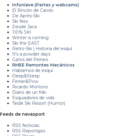
Infonieve (Partes y webcams)
El Rincón de Carolo
De Après-Ski
Ski Nes
Desde Jaca
110% SKI
Winter is coming
Ski the EAST
Retro-Ski | Historia del esquí
It's a powder days
Gatos del Pirineo
RMEE Remontes Mecánicos
Hablamos de esquí
Deep&Steep
Ferran&Pow
Ricardo Montoro
Diario de un friki
Esquiadores de vida
Teide Ski Resort (Humor)
Feeds de nevasport
RSS Noticias
RSS Reportajes