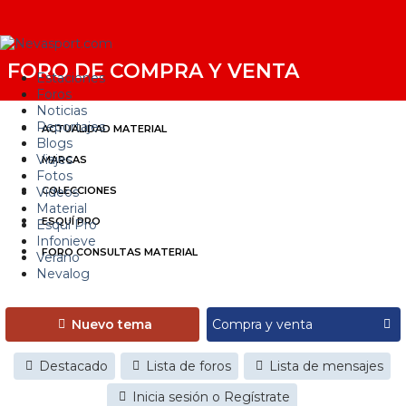
FORO DE COMPRA Y VENTA
Estaciones
Foros
Noticias
Reportajes
ACTUALIDAD MATERIAL
Blogs
Viajes
MARCAS
Fotos
Videos
COLECCIONES
Material
ESQUÍ PRO
Esquí Pro
Infonieve
FORO CONSULTAS MATERIAL
Verano
Nevalog
Nuevo tema
Destacado
Lista de foros
Lista de mensajes
Inicia sesión o Regístrate