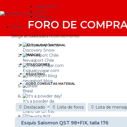
Estaciones
Foros
Noticias
FORO DE COMPRA
Reportajes
Blogs
Blogs actualizados recientemente:
ACTUALIDAD MATERIAL
Discovery Snow
MARCAS
Nevasport Chile
COLECCIONES
Esquiaryviajar.com
ESQUÍ PRO
nevasport blog
FORO CONSULTAS MATERIAL
Brasil
It's a powder da
Destacado
Lista de foros
Lista de mensa
Diario de un friki
Revista NIX
Esquis Salomon QST 98+FIX, talla 176