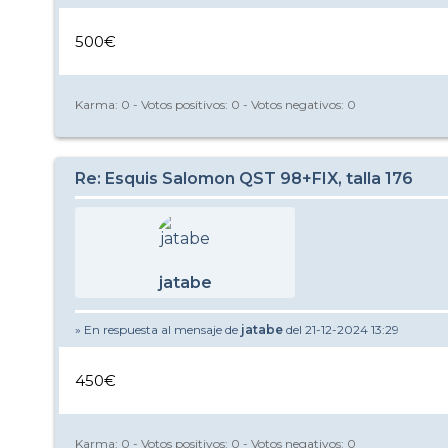
500€
Karma:
0
- Votos positivos:
0
- Votos negativos:
0
Re: Esquis Salomon QST 98+FIX, talla 176
jatabe
» En respuesta al mensaje de
jatabe
del 21-12-2024 13:29
450€
Karma:
0
- Votos positivos:
0
- Votos negativos:
0