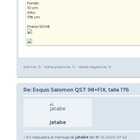
Fondo:
10 cm
Alto:
178 cm
Precio 500€
Karma:
0
- Votos positivos:
0
- Votos negativos:
0
Re: Esquis Salomon QST 98+FIX, talla 176
jatabe
» En respuesta al mensaje de
jatabe
del 18-12-2024 07:42