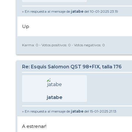
» En respuesta al mensaje de
jatabe
del 10-01-2025 23:19
Up
Karma:
0
- Votos positivos:
0
- Votos negativos:
0
Re: Esquis Salomon QST 98+FIX, talla 176
jatabe
» En respuesta al mensaje de
jatabe
del 15-01-2025 21:13
A estrenar!