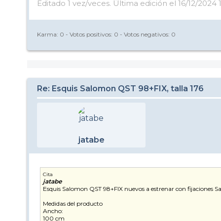
Editado 1 vez/veces. Última edición el 16/12/2024 
Karma:
0
- Votos positivos:
0
- Votos negativos:
0
Re: Esquis Salomon QST 98+FIX, talla 176
jatabe
Cita
jatabe
Esquis Salomon QST 98+FIX nuevos a estrenar con fijaciones S
Medidas del producto
Ancho:
100 cm