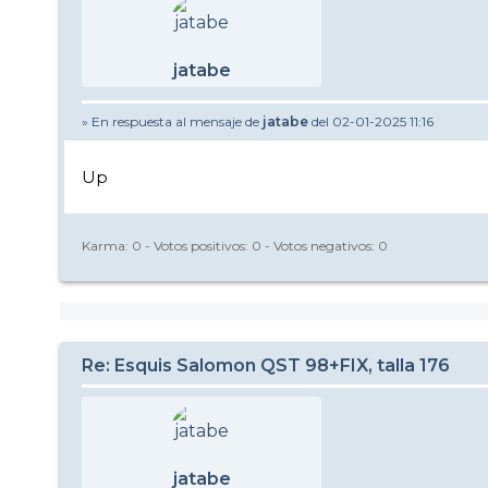
jatabe
» En respuesta al mensaje de
jatabe
del 02-01-2025 11:16
Up
Karma:
0
- Votos positivos:
0
- Votos negativos:
0
Re: Esquis Salomon QST 98+FIX, talla 176
jatabe