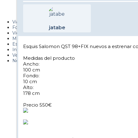
Metiendo Cantos
PUCAF - Blog
Viajes
Fotos
jatabe
Videos
Material
Esquí Pro
Esquis Salomon QST 98+FIX nuevos a estrenar con
Infonieve
Verano
Medidas del producto
Nevalog
Ancho:
100 cm
Fondo:
10 cm
Alto:
178 cm
Precio 550€