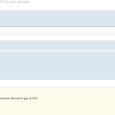
19:42 por jatabe.
alomon Strive 14 gw d 100