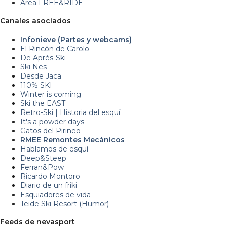
Area FREE&RIDE
Canales asociados
Infonieve (Partes y webcams)
El Rincón de Carolo
De Après-Ski
Ski Nes
Desde Jaca
110% SKI
Winter is coming
Ski the EAST
Retro-Ski | Historia del esquí
It's a powder days
Gatos del Pirineo
RMEE Remontes Mecánicos
Hablamos de esquí
Deep&Steep
Ferran&Pow
Ricardo Montoro
Diario de un friki
Esquiadores de vida
Teide Ski Resort (Humor)
Feeds de nevasport