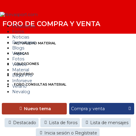
FORO DE COMPRA Y VENTA
Estaciones
Foros
Noticias
Reportajes
ACTUALIDAD MATERIAL
Blogs
Viajes
MARCAS
Fotos
Videos
COLECCIONES
Material
ESQUÍ PRO
Esquí Pro
Infonieve
FORO CONSULTAS MATERIAL
Verano
Nevalog
Nuevo tema
Destacado
Lista de foros
Lista de mensajes
Inicia sesión o Regístrate