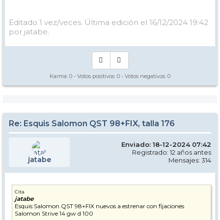
Editado 1 vez/veces. Última edición el 16/12/2024 19:42
por jatabe.
Karma:
0
- Votos positivos:
0
- Votos negativos:
0
Re: Esquis Salomon QST 98+FIX, talla 176
Enviado: 18-12-2024 07:42
Registrado: 12 años antes
jatabe
Mensajes: 314
Cita
jatabe
Esquis Salomon QST 98+FIX nuevos a estrenar con fijaciones
Salomon Strive 14 gw d 100