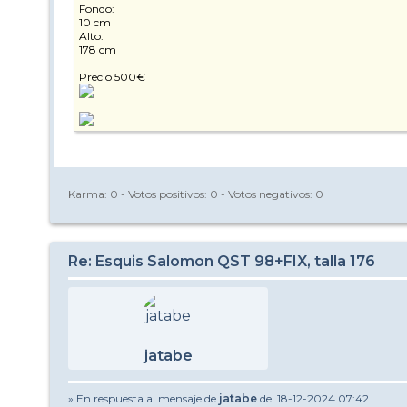
Fondo:
10 cm
Alto:
178 cm
Precio 500€
Karma:
0
- Votos positivos:
0
- Votos negativos:
0
Re: Esquis Salomon QST 98+FIX, talla 176
jatabe
» En respuesta al mensaje de
jatabe
del 18-12-2024 07:42