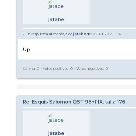
jatabe
» En respuesta al mensaje de
jatabe
del 02-01-2025 11:16
Up
Karma:
0
- Votos positivos:
0
- Votos negativos:
0
Re: Esquis Salomon QST 98+FIX, talla 176
jatabe