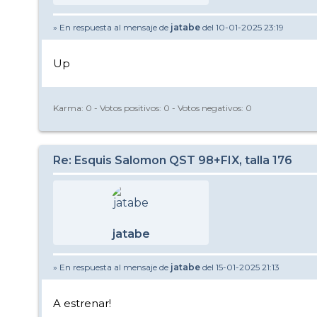
» En respuesta al mensaje de
jatabe
del 10-01-2025 23:19
Up
Karma:
0
- Votos positivos:
0
- Votos negativos:
0
Re: Esquis Salomon QST 98+FIX, talla 176
jatabe
» En respuesta al mensaje de
jatabe
del 15-01-2025 21:13
A estrenar!