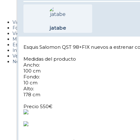
Metiendo Cantos
PUCAF - Blog
Viajes
Fotos
jatabe
Videos
Material
Esquí Pro
Esquis Salomon QST 98+FIX nuevos a estrenar con
Infonieve
Verano
Medidas del producto
Nevalog
Ancho:
100 cm
Fondo:
10 cm
Alto:
178 cm
Precio 550€