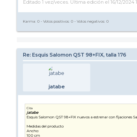
Editado 1 vez/veces. Última edición el 16/12/2024 
Karma:
0
- Votos positivos:
0
- Votos negativos:
0
Re: Esquis Salomon QST 98+FIX, talla 176
jatabe
Cita
jatabe
Esquis Salomon QST 98+FIX nuevos a estrenar con fijaciones S
Medidas del producto
Ancho:
100 cm