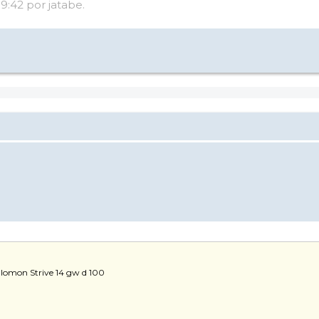
19:42 por jatabe.
alomon Strive 14 gw d 100