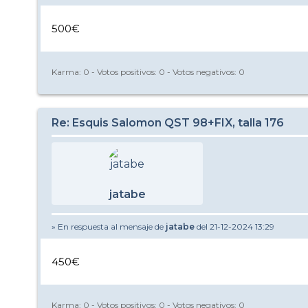
500€
Karma:
0
- Votos positivos:
0
- Votos negativos:
0
Re: Esquis Salomon QST 98+FIX, talla 176
jatabe
» En respuesta al mensaje de
jatabe
del 21-12-2024 13:29
450€
Karma:
0
- Votos positivos:
0
- Votos negativos:
0