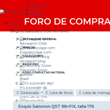
Estaciones
Foros
Noticias
FORO DE COMPRA
Reportajes
Blogs
Blogs actualizados recientemente:
ACTUALIDAD MATERIAL
Nevasport Chile
MARCAS
Esquiaryviajar.com
COLECCIONES
nevasport blog
ESQUÍ PRO
Discovery Snow
FORO CONSULTAS MATERIAL
Brasil
It's a powder da
Destacado
Lista de foros
Lista de mensa
Diario de un friki
Revista NIX
Esquis Salomon QST 98+FIX, talla 176