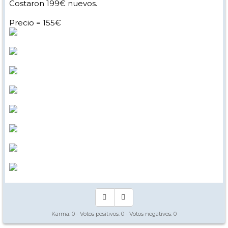
Costaron 199€ nuevos.
Precio = 155€
Karma:
0
- Votos positivos:
0
- Votos negativos:
0