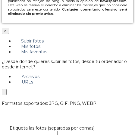
publicados no reflejan de ningún modo la opinión de
nevasport.com
.
Esta web se reserva el derecho a eliminar los mensajes que no considere
apropiados para este contenido.
Cualquier comentario ofensivo será
eliminado sin previo aviso
.
×
Subir fotos
Mis fotos
Mis favoritas
¿Desde dónde quieres subir las fotos, desde tu ordenador o
desde internet?
Archivos
URLs
Formatos soportados: JPG, GIF, PNG, WEBP.
Etiqueta las fotos (separadas por comas):