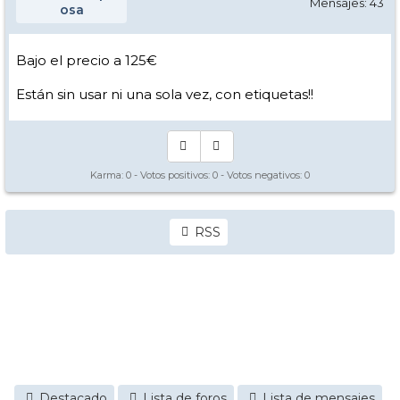
Mensajes: 43
osa
Bajo el precio a 125€
Están sin usar ni una sola vez, con etiquetas!!
Karma:
0
- Votos positivos:
0
- Votos negativos:
0
RSS
Destacado
Lista de foros
Lista de mensajes