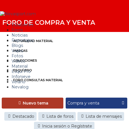
FORO DE COMPRA Y VENTA
Estaciones
Foros
Noticias
Reportajes
ACTUALIDAD MATERIAL
Blogs
Viajes
MARCAS
Fotos
Videos
COLECCIONES
Material
ESQUÍ PRO
Esquí Pro
Infonieve
FORO CONSULTAS MATERIAL
Verano
Nevalog
Nuevo tema
Destacado
Lista de foros
Lista de mensajes
Inicia sesión o Regístrate