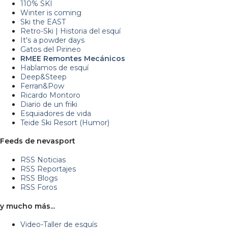
110% SKI
Winter is coming
Ski the EAST
Retro-Ski | Historia del esquí
It's a powder days
Gatos del Pirineo
RMEE Remontes Mecánicos
Hablamos de esquí
Deep&Steep
Ferran&Pow
Ricardo Montoro
Diario de un friki
Esquiadores de vida
Teide Ski Resort (Humor)
Feeds de nevasport
RSS Noticias
RSS Reportajes
RSS Blogs
RSS Foros
y mucho más...
Video-Taller de esquís