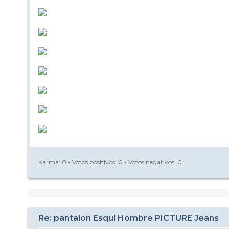
Karma:
0
- Votos positivos:
0
- Votos negativos:
0
Re: pantalon Esqui Hombre PICTURE Jeans