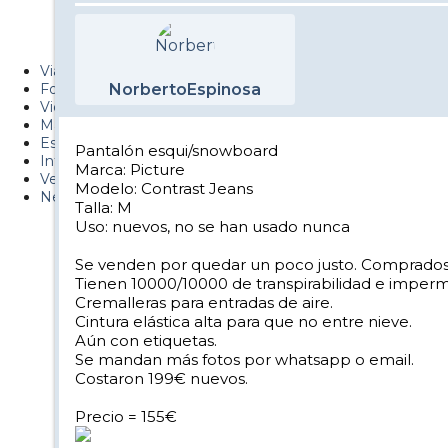
PUCAF - Blog
Esquiaryviajar.com
Viajes
Fotos
NorbertoEspinosa
Videos
Material
Esquí Pro
Pantalón esqui/snowboard
Infonieve
Marca: Picture
Verano
Modelo: Contrast Jeans
Nevalog
Talla: M
Uso: nuevos, no se han usado nunca
Se venden por quedar un poco justo. Comprados 
Tienen 10000/10000 de transpirabilidad e imperm
Cremalleras para entradas de aire.
Cintura elástica alta para que no entre nieve.
Aún con etiquetas.
Se mandan más fotos por whatsapp o email.
Costaron 199€ nuevos.
Precio = 155€