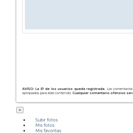
AVISO: La IP de los usuarios queda registrada.
Los comentarios
apropiados para este contenido.
Cualquier comentario ofensivo será
×
Subir fotos
Mis fotos
Mis favoritas