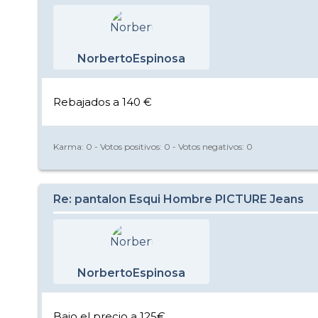
NorbertoEspinosa
Rebajados a 140 €
Karma:
0
- Votos positivos:
0
- Votos negativos:
0
Re: pantalon Esqui Hombre PICTURE Jeans
NorbertoEspinosa
Bajo el precio a 125€