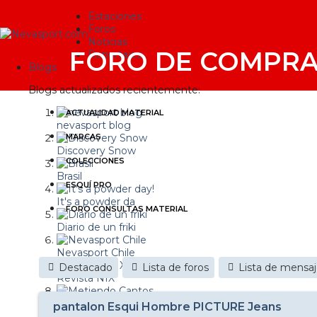
Estaciones
Foros
Noticias
FORO DE COMPRA
Reportajes
Blogs
Blogs actualizados recientemente:
ACTUALIDAD MATERIAL
nevasport blog
MARCAS
Discovery Snow
COLECCIONES
Brasil
ESQUÍ PRO
It's a powder da
FORO CONSULTAS MATERIAL
Diario de un friki
Nevasport Chile
Destacado
Lista de foros
Lista de mensa
Revista NIX
Metiendo Cantos
pantalon Esqui Hombre PICTURE Jeans