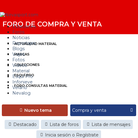
FORO DE COMPRA Y VENTA
Estaciones
Foros
Noticias
Reportajes
ACTUALIDAD MATERIAL
Blogs
Viajes
MARCAS
Fotos
Videos
COLECCIONES
Material
ESQUÍ PRO
Esquí Pro
Infonieve
FORO CONSULTAS MATERIAL
Verano
Nevalog
Nuevo tema
Destacado
Lista de foros
Lista de mensajes
Inicia sesión o Regístrate