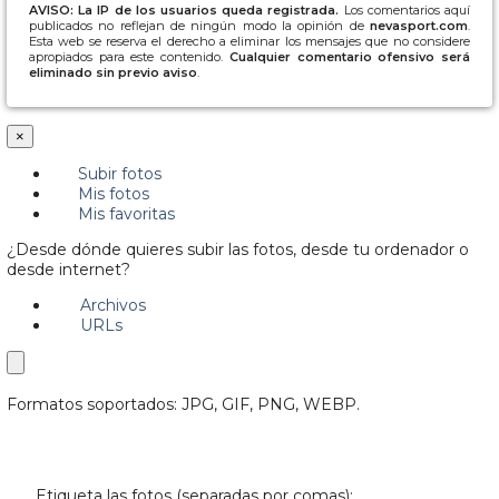
AVISO: La IP de los usuarios queda registrada.
Los comentarios aquí
publicados no reflejan de ningún modo la opinión de
nevasport.com
.
Esta web se reserva el derecho a eliminar los mensajes que no considere
apropiados para este contenido.
Cualquier comentario ofensivo será
eliminado sin previo aviso
.
×
Subir fotos
Mis fotos
Mis favoritas
¿Desde dónde quieres subir las fotos, desde tu ordenador o
desde internet?
Archivos
URLs
Formatos soportados: JPG, GIF, PNG, WEBP.
Etiqueta las fotos (separadas por comas):