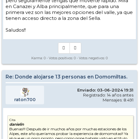
pero seguramente tengas que moverte rápido. Mira
en Canazei y Alba principalmente, que para una
primera vez son las mejores opciones del valle, ya que
tienen acceso directo a la zona del Sella.
Saludos!!
Karma:
0
- Votos positivos:
0
- Votos negativos:
0
Re: Donde alojarse 13 personas en Domomiltas.
Enviado: 03-06-2024 19:31
Registrado: 14 años antes
raton700
Mensajes: 8.491
Cita
danielin
Buenas!!! Después de ir muchos años por muchas estaciones de los
Alpes, este año queríamos probar la experiencia de domomotas!! Ya
sé que es un poco pronto, pero como pone habréis visto en el título