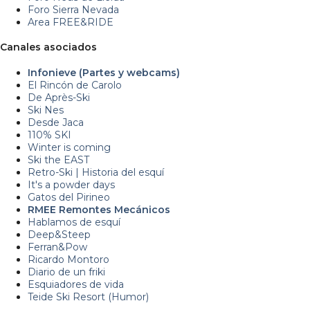
Foro Sierra Nevada
Area FREE&RIDE
Canales asociados
Infonieve (Partes y webcams)
El Rincón de Carolo
De Après-Ski
Ski Nes
Desde Jaca
110% SKI
Winter is coming
Ski the EAST
Retro-Ski | Historia del esquí
It's a powder days
Gatos del Pirineo
RMEE Remontes Mecánicos
Hablamos de esquí
Deep&Steep
Ferran&Pow
Ricardo Montoro
Diario de un friki
Esquiadores de vida
Teide Ski Resort (Humor)