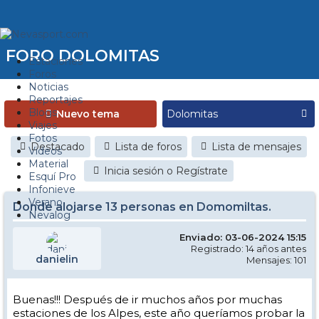
FORO DOLOMITAS
Estaciones
Foros
Noticias
Reportajes
Blogs
Nuevo tema
Viajes
Fotos
Destacado
Lista de foros
Lista de mensajes
Videos
Material
Inicia sesión o Regístrate
Esquí Pro
Infonieve
Verano
Donde alojarse 13 personas en Domomiltas.
Nevalog
Enviado: 03-06-2024 15:15
Registrado: 14 años antes
danielin
Mensajes: 101
Buenas!!! Después de ir muchos años por muchas
estaciones de los Alpes, este año queríamos probar la