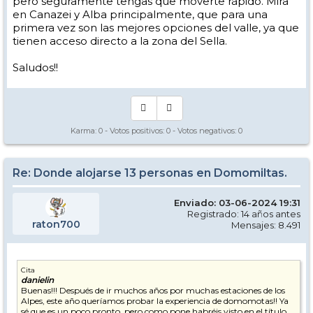
pero seguramente tengas que moverte rápido. Mira
en Canazei y Alba principalmente, que para una
primera vez son las mejores opciones del valle, ya que
tienen acceso directo a la zona del Sella.
Saludos!!
Karma:
0
- Votos positivos:
0
- Votos negativos:
0
Re: Donde alojarse 13 personas en Domomiltas.
Enviado: 03-06-2024 19:31
Registrado: 14 años antes
raton700
Mensajes: 8.491
Cita
danielin
Buenas!!! Después de ir muchos años por muchas estaciones de los
Alpes, este año queríamos probar la experiencia de domomotas!! Ya
sé que es un poco pronto, pero como pone habréis visto en el título