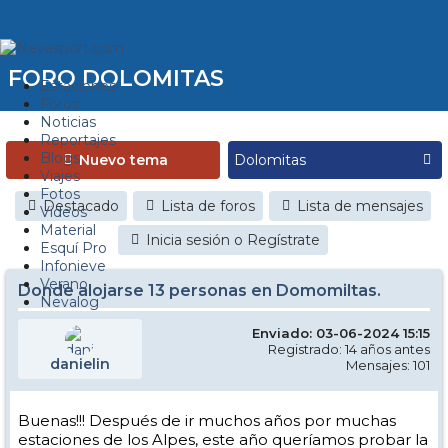
FORO DOLOMITAS
Estaciones
Foros
Noticias
Reportajes
Blogs
Nuevo tema
Viajes
Fotos
Destacado
Lista de foros
Lista de mensajes
Videos
Material
Inicia sesión o Regístrate
Esquí Pro
Infonieve
Verano
Donde alojarse 13 personas en Domomiltas.
Nevalog
Enviado: 03-06-2024 15:15
Registrado: 14 años antes
danielin
Mensajes: 101
Buenas!!! Después de ir muchos años por muchas
estaciones de los Alpes, este año queríamos probar la