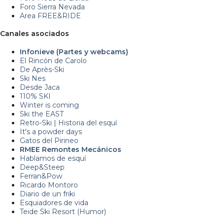
Foro Sierra Nevada
Area FREE&RIDE
Canales asociados
Infonieve (Partes y webcams)
El Rincón de Carolo
De Après-Ski
Ski Nes
Desde Jaca
110% SKI
Winter is coming
Ski the EAST
Retro-Ski | Historia del esquí
It's a powder days
Gatos del Pirineo
RMEE Remontes Mecánicos
Hablamos de esquí
Deep&Steep
Ferran&Pow
Ricardo Montoro
Diario de un friki
Esquiadores de vida
Teide Ski Resort (Humor)