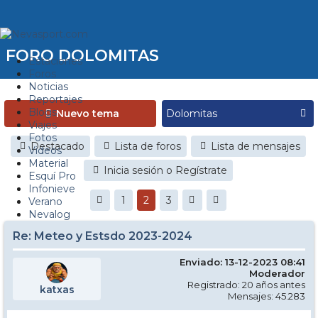
FORO DOLOMITAS
Estaciones
Foros
Noticias
Reportajes
Blogs
Nuevo tema
Viajes
Fotos
Destacado
Lista de foros
Lista de mensajes
Videos
Material
Inicia sesión o Regístrate
Esquí Pro
Infonieve
1
2
3
Verano
Nevalog
Re: Meteo y Estsdo 2023-2024
Enviado: 13-12-2023 08:41
Moderador
Registrado: 20 años antes
katxas
Mensajes: 45.283