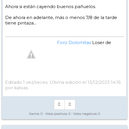
Ahora si están cayendo buenos pañuelos.
De ahora en adelante, más o menos 7/8 de la tarde
tiene pintaza...
Foro Dolomitas
Loser de
Manual - Kinielas Dixit
Editado 1 vez/veces. Última edición el 13/12/2023 14:16
por katxas.
Karma:
0
- Votos positivos:
0
- Votos negativos:
0