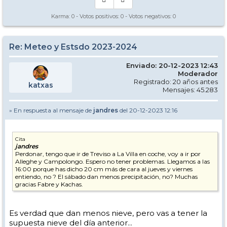
Karma:
0
- Votos positivos:
0
- Votos negativos:
0
Re: Meteo y Estsdo 2023-2024
Enviado: 20-12-2023 12:43
Moderador
Registrado: 20 años antes
katxas
Mensajes: 45.283
» En respuesta al mensaje de
jandres
del 20-12-2023 12:16
Cita
jandres
Perdonar, tengo que ir de Treviso a La Villa en coche, voy a ir por
Alleghe y Campolongo. Espero no tener problemas. Llegamos a las
16:00 porque has dicho 20 cm más de cara al jueves y viernes
entiendo, no ? El sábado dan menos precipitación, no? Muchas
gracias Fabre y Kachas.
Es verdad que dan menos nieve, pero vas a tener la
supuesta nieve del día anterior...