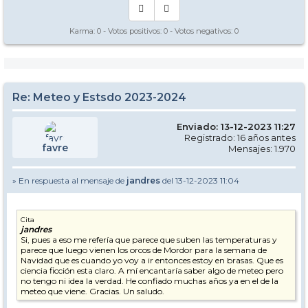
Karma:
0
- Votos positivos:
0
- Votos negativos:
0
Re: Meteo y Estsdo 2023-2024
Enviado: 13-12-2023 11:27
Registrado: 16 años antes
favre
Mensajes: 1.970
» En respuesta al mensaje de
jandres
del 13-12-2023 11:04
Cita
jandres
Si, pues a eso me refería que parece que suben las temperaturas y
parece que luego vienen los orcos de Mordor para la semana de
Navidad que es cuando yo voy a ir entonces estoy en brasas. Que es
ciencia ficción esta claro. A mí encantaría saber algo de meteo pero
no tengo ni idea la verdad. He confiado muchas años ya en el de la
meteo que viene. Gracias. Un saludo.