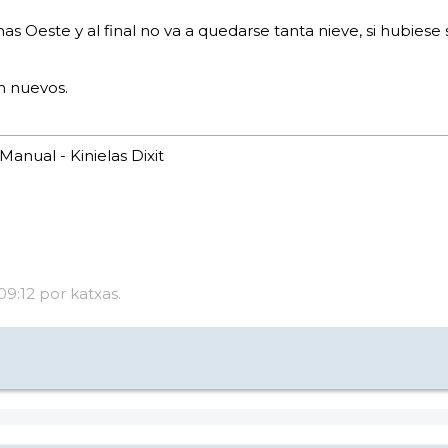
s Oeste y al final no va a quedarse tanta nieve, si hubies
m nuevos.
anual - Kinielas Dixit
09:12 por katxas.