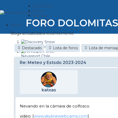
Estaciones
Foros
Noticias
FORO DOLOMITA
Reportajes
Blogs
Blogs actualizados recientemente:
Discovery Snow
Destacado
Lista de foros
Lista de mensa
Nevasport Chile
Re: Meteo y Estsdo 2023-2024
Esquiaryviajar.com
nevasport blog
Brasil
katxas
It's a powder da
Diario de un friki
Nevando en la cámara de colfosco.
Revista NIX
video: [
www.skylinewebcams.com
]