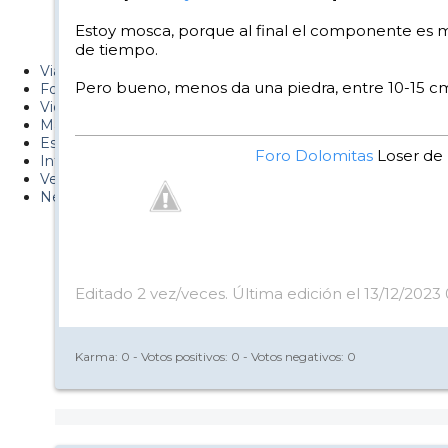
Metiendo Cantos
Estoy mosca, porque al final el componente es ma
de tiempo.
PUCAF - Blog
Viajes
Pero bueno, menos da una piedra, entre 10-15 c
Fotos
Videos
Material
Esquí Pro
Foro Dolomitas
Loser de M
Infonieve
Verano
Nevalog
Editado 2 vez/veces. Última edición el 13/12/2023 
Karma:
0
- Votos positivos:
0
- Votos negativos:
0