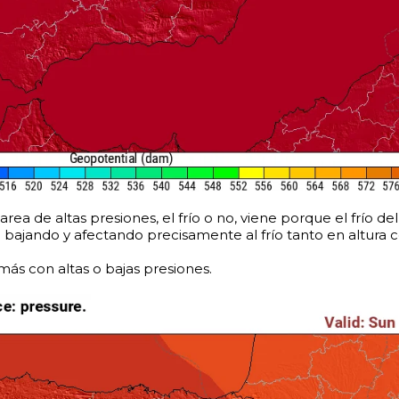
area de altas presiones, el frío o no, viene porque el frío d
o bajando y afectando precisamente al frío tanto en altura 
 más con altas o bajas presiones.