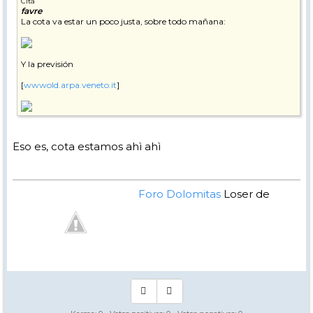
Cita
favre
La cota va estar un poco justa, sobre todo mañana:
Y la previsión
[
wwwold.arpa.veneto.it
]
Eso es, cota estamos ahì ahì
Foro Dolomitas
Loser de
Manual - Kinielas Dixit