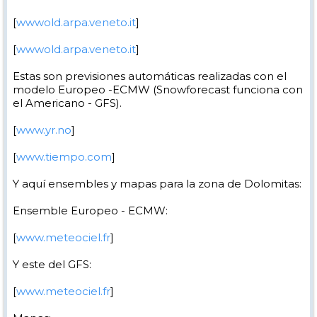
[
wwwold.arpa.veneto.it
]
[
wwwold.arpa.veneto.it
]
Estas son previsiones automáticas realizadas con el
modelo Europeo -ECMW (Snowforecast funciona con
el Americano - GFS).
[
www.yr.no
]
[
www.tiempo.com
]
Y aquí ensembles y mapas para la zona de Dolomitas:
Ensemble Europeo - ECMW:
[
www.meteociel.fr
]
Y este del GFS:
[
www.meteociel.fr
]