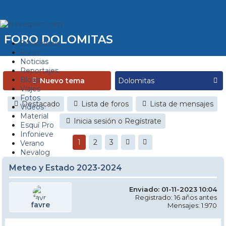
FORO DOLOMITAS
Estaciones
Foros
Noticias
Reportajes
Blogs
Nuevo tema
Viajes
Fotos
Destacado
Lista de foros
Lista de mensajes
Videos
Material
Inicia sesión o Regístrate
Esquí Pro
Infonieve
1
2
3
Verano
Nevalog
Meteo y Estado 2023-2024
Enviado: 01-11-2023 10:04
Registrado: 16 años antes
favre
Mensajes: 1.970