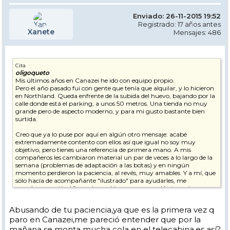
Enviado: 26-11-2015 19:52
Registrado: 17 años antes
Xanete
Mensajes: 486
Cita
oligoqueto
Mis últimos años en Canazei he ido con equipo propio.
Pero el año pasado fui con gente que tenía que alquilar, y lo hicieron
en Northland. Queda enfrente de la subida del huevo, bajando por la
calle donde está el parking, a unos 50 metros. Una tienda no muy
grande pero de aspecto moderno, y para mi gusto bastante bien
surtida.
Creo que ya lo puse por aquí en algún otro mensaje: acabé
extremadamente contento con ellos así que igual no soy muy
objetivo, pero tienes una referencia de primera mano. A mis
compañeros les cambiaron material un par de veces a lo largo de la
semana (problemas de adaptación a las botas) y en ningún
momento perdieron la paciencia, al revés, muy amables. Y a mí, que
sólo hacía de acompañante "ilustrado" para ayudarles, me
arreglaron gratis el freno de un ski que se me quedó atascado y
bajado al finalizar una jornada (se lo quedaron al terminar esa
jornada y lo tenían reparado para empezar a la mañana siguiente).
Abusando de tu paciencia,ya que es la primera vez q
paro en Canazei,me pareció entender que por la
De todas formas, en la carretera, que es la vía principal de Canazei,
según te acercas al huevo por ambos lados, tienes mucha tienda que
mañana se monta mucha cola en el telecabina,es así?