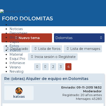
FORO DOLOMITAS
Estaciones
Foros
Noticias
Reportajes
Blogs
Nuevo tema
Viajes
Fotos
Destacado
Lista de foros
Lista de mensajes
Videos
Material
Inicia sesión o Regístrate
Esquí Pro
Infonieve
2
3
4
Verano
Nevalog
Re: (obras) Alquiler de equipo en Dolomitas
Enviado: 09-11-2015 18:52
Moderador
Registrado: 20 años antes
katxas
Mensajes: 45.283