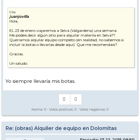
Cita
juanjovilla
Hola,
EL 23 de enero viajaremos a Selva (Valgardena) una semana.
Me podeis decir algún sitio para alquilar materila en Selva??
Queríamos alquilar equipo completo (en realidad, no sabemos si
incluir la botas o llevarlas desde aqui). Que me recomendais?
Gracias.
Un saludo.
Yo siempre llevaría mis botas.
Karma:
0
- Votos positivos:
0
- Votos negativos:
0
Re: (obras) Alquiler de equipo en Dolomitas
Enviado: 17-12-2015 08:50