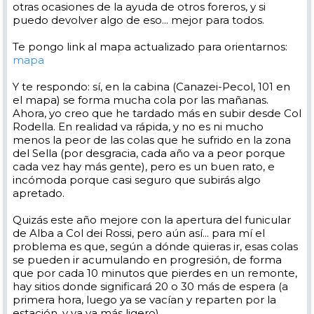
otras ocasiones de la ayuda de otros foreros, y si
puedo devolver algo de eso... mejor para todos.
Te pongo link al mapa actualizado para orientarnos:
mapa
Y te respondo: sí, en la cabina (Canazei-Pecol, 101 en
el mapa) se forma mucha cola por las mañanas.
Ahora, yo creo que he tardado más en subir desde Col
Rodella. En realidad va rápida, y no es ni mucho
menos la peor de las colas que he sufrido en la zona
del Sella (por desgracia, cada año va a peor porque
cada vez hay más gente), pero es un buen rato, e
incómoda porque casi seguro que subirás algo
apretado.
Quizás este año mejore con la apertura del funicular
de Alba a Col dei Rossi, pero aún así... para mí el
problema es que, según a dónde quieras ir, esas colas
se pueden ir acumulando en progresión, de forma
que por cada 10 minutos que pierdes en un remonte,
hay sitios donde significará 20 o 30 más de espera (a
primera hora, luego ya se vacían y reparten por la
estación, y ya va más ligero).