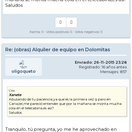
te ofrece alquiler dónde puedes elegir. Peak Sport o La Zondra
Saludos
también tienen muy buena pinta...
Saludos.
Karma:
0
- Votos positivos:
0
- Votos negativos:
0
Re: (obras) Alquiler de equipo en Dolomitas
Enviado: 26-11-2015 23:28
Registrado: 16 años antes
oligoqueto
Mensajes: 857
Cita
Xanete
Abusando de tu paciencia,ya que es la primera vez q paro en
Canazei,me pareció entender que por la mañana se monta mucha
cola en el telecabina,es así?
Saludos
Tranquilo, tú pregunta, yo me he aprovechado en