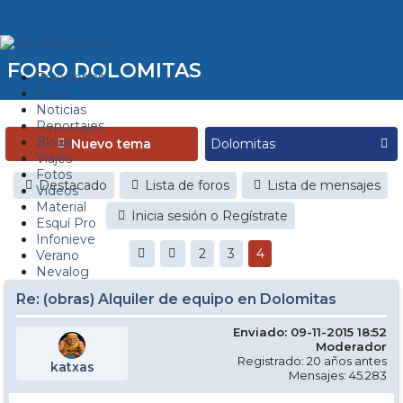
FORO DOLOMITAS
Estaciones
Foros
Noticias
Reportajes
Blogs
Nuevo tema
Viajes
Fotos
Destacado
Lista de foros
Lista de mensajes
Videos
Material
Inicia sesión o Regístrate
Esquí Pro
Infonieve
2
3
4
Verano
Nevalog
Re: (obras) Alquiler de equipo en Dolomitas
Enviado: 09-11-2015 18:52
Moderador
Registrado: 20 años antes
katxas
Mensajes: 45.283