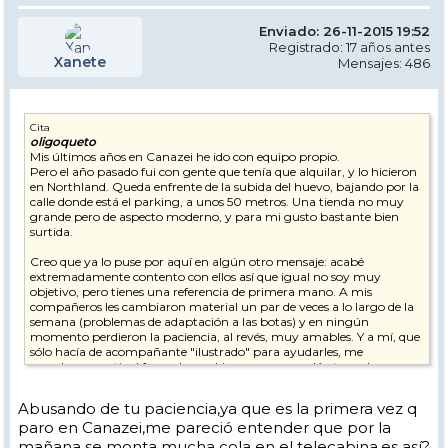
Enviado: 26-11-2015 19:52
Registrado: 17 años antes
Xanete
Mensajes: 486
Cita
oligoqueto
Mis últimos años en Canazei he ido con equipo propio.
Pero el año pasado fui con gente que tenía que alquilar, y lo hicieron
en Northland. Queda enfrente de la subida del huevo, bajando por la
calle donde está el parking, a unos 50 metros. Una tienda no muy
grande pero de aspecto moderno, y para mi gusto bastante bien
surtida.
Creo que ya lo puse por aquí en algún otro mensaje: acabé
extremadamente contento con ellos así que igual no soy muy
objetivo, pero tienes una referencia de primera mano. A mis
compañeros les cambiaron material un par de veces a lo largo de la
semana (problemas de adaptación a las botas) y en ningún
momento perdieron la paciencia, al revés, muy amables. Y a mí, que
sólo hacía de acompañante "ilustrado" para ayudarles, me
arreglaron gratis el freno de un ski que se me quedó atascado y
bajado al finalizar una jornada (se lo quedaron al terminar esa
jornada y lo tenían reparado para empezar a la mañana siguiente).
Abusando de tu paciencia,ya que es la primera vez q
paro en Canazei,me pareció entender que por la
De todas formas, en la carretera, que es la vía principal de Canazei,
según te acercas al huevo por ambos lados, tienes mucha tienda que
mañana se monta mucha cola en el telecabina,es así?