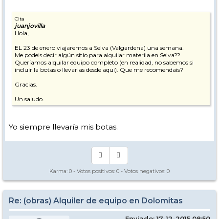
Cita
juanjovilla
Hola,
EL 23 de enero viajaremos a Selva (Valgardena) una semana.
Me podeis decir algún sitio para alquilar materila en Selva??
Queríamos alquilar equipo completo (en realidad, no sabemos si
incluir la botas o llevarlas desde aqui). Que me recomendais?
Gracias.
Un saludo.
Yo siempre llevaría mis botas.
Karma:
0
- Votos positivos:
0
- Votos negativos:
0
Re: (obras) Alquiler de equipo en Dolomitas
Enviado: 17-12-2015 08:50