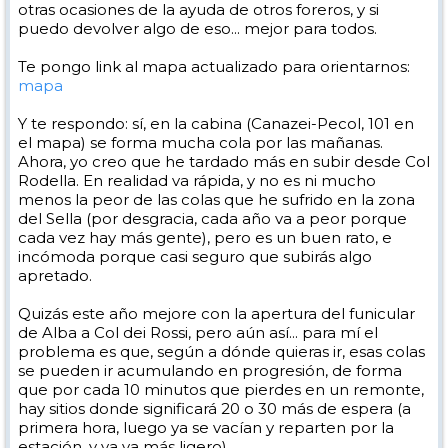
otras ocasiones de la ayuda de otros foreros, y si
puedo devolver algo de eso... mejor para todos.
Te pongo link al mapa actualizado para orientarnos:
mapa
Y te respondo: sí, en la cabina (Canazei-Pecol, 101 en
el mapa) se forma mucha cola por las mañanas.
Ahora, yo creo que he tardado más en subir desde Col
Rodella. En realidad va rápida, y no es ni mucho
menos la peor de las colas que he sufrido en la zona
del Sella (por desgracia, cada año va a peor porque
cada vez hay más gente), pero es un buen rato, e
incómoda porque casi seguro que subirás algo
apretado.
Quizás este año mejore con la apertura del funicular
de Alba a Col dei Rossi, pero aún así... para mí el
problema es que, según a dónde quieras ir, esas colas
se pueden ir acumulando en progresión, de forma
que por cada 10 minutos que pierdes en un remonte,
hay sitios donde significará 20 o 30 más de espera (a
primera hora, luego ya se vacían y reparten por la
estación, y ya va más ligero).