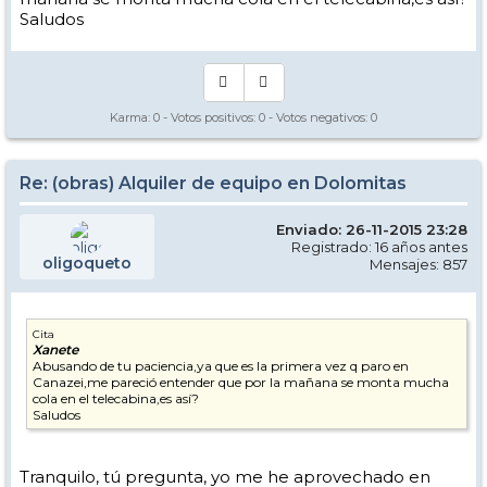
te ofrece alquiler dónde puedes elegir. Peak Sport o La Zondra
Saludos
también tienen muy buena pinta...
Saludos.
Karma:
0
- Votos positivos:
0
- Votos negativos:
0
Re: (obras) Alquiler de equipo en Dolomitas
Enviado: 26-11-2015 23:28
Registrado: 16 años antes
oligoqueto
Mensajes: 857
Cita
Xanete
Abusando de tu paciencia,ya que es la primera vez q paro en
Canazei,me pareció entender que por la mañana se monta mucha
cola en el telecabina,es así?
Saludos
Tranquilo, tú pregunta, yo me he aprovechado en