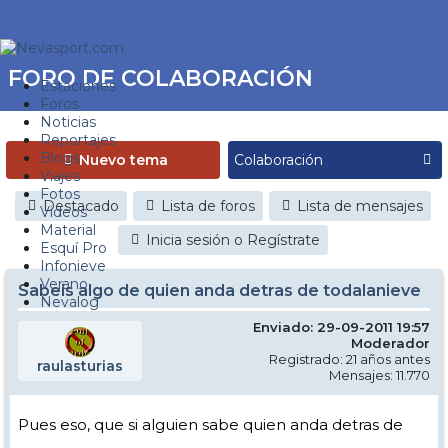
FORO DE COLABORACIÓN
Estaciones
Foros
Noticias
Reportajes
Blogs
Nuevo tema
Viajes
Fotos
Destacado
Lista de foros
Lista de mensajes
Videos
Material
Inicia sesión o Regístrate
Esquí Pro
Infonieve
Verano
Sabeis algo de quien anda detras de todalanieve
Nevalog
Enviado: 29-09-2011 19:57
Moderador
Registrado: 21 años antes
raulasturias
Mensajes: 11.770
Pues eso, que si alguien sabe quien anda detras de