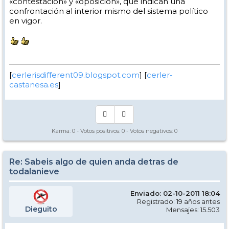
«contestación» y «oposición», que indican una
confrontación al interior mismo del sistema político
en vigor.
[
cerlerisdifferent09.blogspot.com
] [
cerler-
castanesa.es
]
Karma:
0
- Votos positivos:
0
- Votos negativos:
0
Re: Sabeis algo de quien anda detras de
todalanieve
Enviado: 02-10-2011 18:04
Registrado: 19 años antes
Dieguito
Mensajes: 15.503