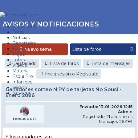
AVISOS Y NOTIFICACIONES
Estaciones
Foros
Noticias
Reportajes
Blogs
Nuevo tema
Viajes
Fotos
Destacado
Lista de foros
Lista de mensajes
Videos
Material
Inicia sesión o Regístrate
Esquí Pro
Infonieve
Verano
Ganadores sorteo N'PY de tarjetas No Souci -
Nevalog
Enero 2026
Enviado: 13-01-2026 12:15
Admin
Registrado: 21 años antes
nevasport
Mensajes: 26.494
Y los ganadores son...