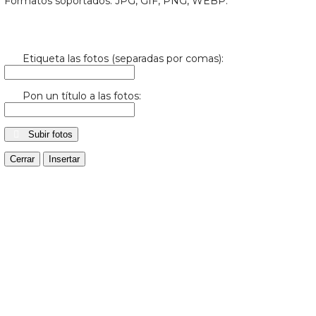
Formatos soportados: JPG, GIF, PNG, WEBP.
Etiqueta las fotos (separadas por comas):
Pon un título a las fotos:
Subir fotos
Cerrar
Insertar