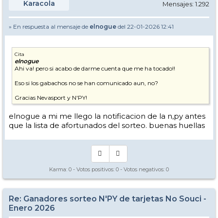
Karacola
Mensajes: 1.292
» En respuesta al mensaje de
elnogue
del 22-01-2026 12:41
Cita
elnogue
Ahi va! pero si acabo de darme cuenta que me ha tocado!!
Eso si los gabachos no se han comunicado aun, no?
Gracias Nevasport y N'PY!
elnogue a mi me llego la notificacion de la n,py antes
que la lista de afortunados del sorteo. buenas huellas
Karma:
0
- Votos positivos:
0
- Votos negativos:
0
Re: Ganadores sorteo N'PY de tarjetas No Souci -
Enero 2026