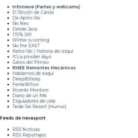
Infonieve (Partes y webcams)
El Rincón de Carolo
De Après-Ski
Ski Nes
Desde Jaca
110% SKI
Winter is coming
Ski the EAST
Retro-Ski | Historia del esquí
It's a powder days
Gatos del Pirineo
RMEE Remontes Mecánicos
Hablamos de esquí
Deep&Steep
Ferran&Pow
Ricardo Montoro
Diario de un friki
Esquiadores de vida
Teide Ski Resort (Humor)
Feeds de nevasport
RSS Noticias
RSS Reportajes