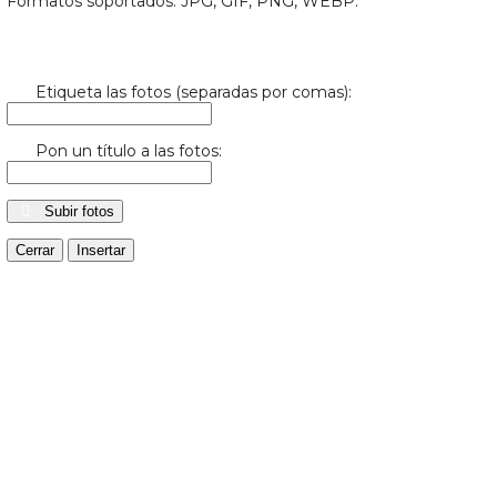
Formatos soportados: JPG, GIF, PNG, WEBP.
Etiqueta las fotos (separadas por comas):
Pon un título a las fotos:
Subir fotos
Cerrar
Insertar