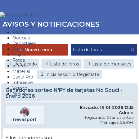
AVISOS Y NOTIFICACIONES
Estaciones
Foros
Noticias
Reportajes
Blogs
Nuevo tema
Viajes
Fotos
Destacado
Lista de foros
Lista de mensajes
Videos
Material
Inicia sesión o Regístrate
Esquí Pro
Infonieve
Verano
Ganadores sorteo N'PY de tarjetas No Souci -
Nevalog
Enero 2026
Enviado: 13-01-2026 12:15
Admin
Registrado: 21 años antes
nevasport
Mensajes: 26.494
Y los ganadores son...