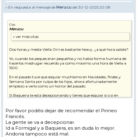
» En respuesta al mensaje de
Merucu
del 30-12-2025 20:08
Cita
Merucu
Dos horas y media Viella Orri es bastante heavy, ¿a qué hora saliste?
Yo, cuando los peques eran pequeños y no había forma humana de
hacerlos madrugar recuerdo ya como máximo una hora de Viella a
1500.
En el pasado tuve que esquiar muchísimo en Navidades, findes y
Semana Santa por culpa de los hijos, ahora afortunadamente
empiezo a verlo como un horror del pasado.
Si Baqueira te está decepcionando y tienes que esquiar si o si en
vacaciones de Navidad te recomiendo probar Pirineo Francés en
Semana de Reyes, buscando apartamento a pie de pistas con
tiempo.
Por favor podéis dejar de recomendar el Pirineo
Francés.
La gente se va a decepcionar.
Id a Formigal y a Baquiera, es sin duda lo mejor.
Andorra tampoco está mal.