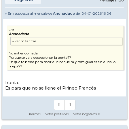
Mensajes: 120
» En respuesta al mensaje de
Anonadado
del 04-01-2026 16:06
Cita
Anonadado
No entiendo nada.
Porque se va a decepcionar la gente??
En que te basas para decir que baqueira y fomigual es sin duda lo
mejor??
Ironía.
Es para que no se llene el Pirineo Francés
Karma:
0
- Votos positivos:
0
- Votos negativos:
0